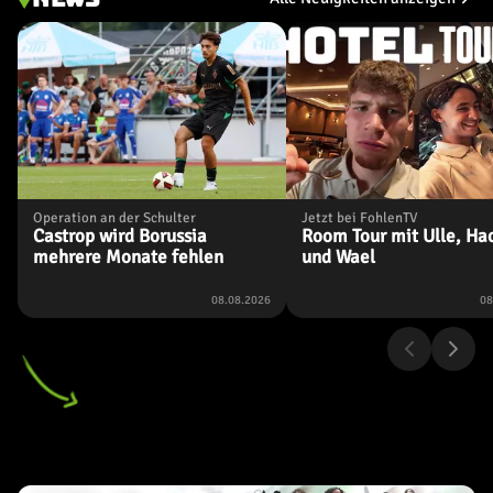
31. Spieltag
25.04.2026
0
0
32. Spieltag
03.05.2026
1
0
Operation an der Schulter
Jetzt bei FohlenTV
Castrop wird Borussia
Room Tour mit Ulle, Ha
33. Spieltag
09.05.2026
mehrere Monate fehlen
und Wael
3
1
08.08.2026
08
34. Spieltag
16.05.2026
4
0
Freundschaftsspiel
20.05.2026
2
6