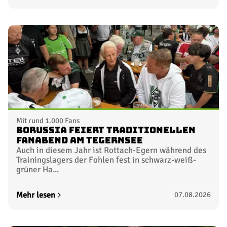
TICKETS SICHERN
14. Spieltag
Nicht terminiert
19.12.2026
15. Spieltag
Nicht terminiert
09.01.2027
TICKETS SICHERN
Mit rund 1.000 Fans
Borussia feiert traditionellen
16. Spieltag
Nicht terminiert
Fanabend am Tegernsee
13.01.2027
Auch in diesem Jahr ist Rottach-Egern während des
Trainingslagers der Fohlen fest in schwarz-weiß-
grüner Ha...
17. Spieltag
Nicht terminiert
Mehr lesen
07.08.2026
16.01.2027
TICKETS SICHERN