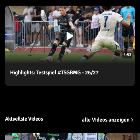
TICKETS SICHERN
27. Spieltag
Nicht terminiert
20.03.2027
28. Spieltag
6:53
Nicht terminiert
03.04.2027
Highlights: Testspiel #TSGBMG - 26/27
TICKETS SICHERN
29. Spieltag
Nicht terminiert
10.04.2027
TICKETS SICHERN
Aktuellste Videos
alle Videos anzeigen
30. Spieltag
Nicht terminiert
17.04.2027