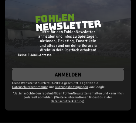
5. Spieltag
Nicht terminiert
FOHLEN
10.10.2026
NEWSLETTER
Jetzt für den FohlenNewsletter
6. Spieltag
anmelden und Infos zu Spieltagen,
Nicht terminiert
Aktionen, Ticketing, Fanartikeln
17.10.2026
und alles rund um deine Borussia
direkt in dein Postfach erhalten!
TICKETS SICHERN
Deine E-Mail-Adresse
7. Spieltag
Nicht terminiert
ANMELDEN
24.10.2026
Diese Website ist durch reCAPTCHA geschützt. Es gelten die
Datenschutzbestimmung
und
Nutzungsbedingungen
von Google.
*Ja, ich möchte den regelmäßigen FohlenNewsletter erhalten und kann mich
8. Spieltag
jederzeit abmelden. (Weitere Informationen findest du in der
Nicht terminiert
Datenschutzerklärung
).
31.10.2026
TICKETS SICHERN
9. Spieltag