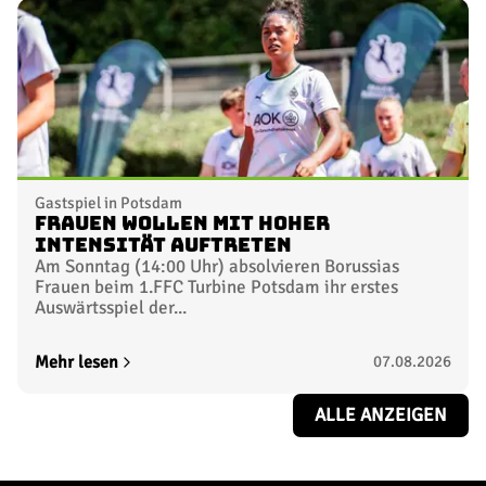
18. Spieltag
Nicht terminiert
23.01.2027
TICKETS SICHERN
19. Spieltag
Nicht terminiert
30.01.2027
Gastspiel in Potsdam
Frauen wollen mit hoher
Intensität auftreten
20. Spieltag
Am Sonntag (14:00 Uhr) absolvieren Borussias
Nicht terminiert
Frauen beim 1.FFC Turbine Potsdam ihr erstes
06.02.2027
Auswärtsspiel der...
TICKETS SICHERN
Mehr lesen
07.08.2026
21. Spieltag
Nicht terminiert
13.02.2027
ALLE ANZEIGEN
22. Spieltag