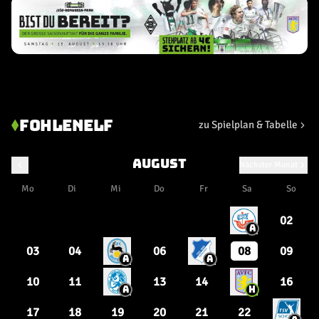
Freundschaftsspiel
22.05.2026
1
14
Freundschaftsspiel
18.07.2026
FOHLENELF
zu Spielplan & Tabelle
0
6
August
Nächster Monat
Freundschaftsspiel
25.07.2026
Mo
Di
Mi
Do
Fr
Sa
So
1
2
02
A
Freundschaftsspiel
01.08.2026
03
04
06
08
09
A
A
1
3
10
11
13
14
16
A
H
17
18
19
20
21
22
Freundschaftsspiel
05.08.2026