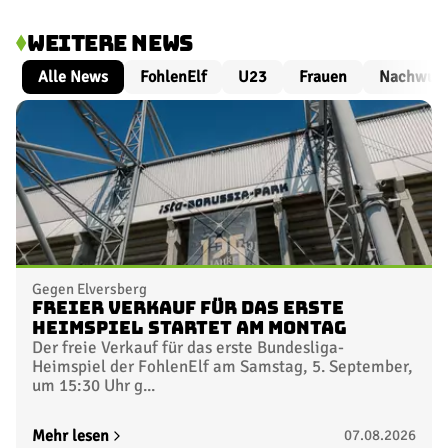
Nicht terminiert
07.11.2026
WEITERE NEWS
Alle News
FohlenElf
U23
Frauen
Nachwuc
10. Spieltag
Nicht terminiert
21.11.2026
TICKETS SICHERN
11. Spieltag
Nicht terminiert
28.11.2026
Gegen Elversberg
12. Spieltag
Nicht terminiert
Freier Verkauf für das erste
05.12.2026
Heimspiel startet am Montag
Der freie Verkauf für das erste Bundesliga-
Heimspiel der FohlenElf am Samstag, 5. September,
um 15:30 Uhr g...
13. Spieltag
Nicht terminiert
12.12.2026
Mehr lesen
07.08.2026