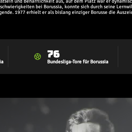
tsein und Beharrlichkeit aus, auf dem Platz war er dynamisch
chwierigkeiten bei Borussia, konnte sich durch seine Lernwi
ende. 1977 erhielt er als bislang einziger Borusse die Ausze
76
ia
Bundesliga-Tore für Borussia