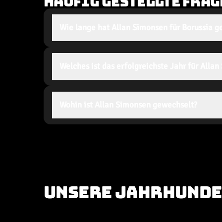
HÄUFIG GESTELLTE FRAG
Wie lange hat Allan Simonsen für Borussia ge
Welches ist das erfolgreichste Jahr für Alla
Wohin ist Allan Simonsen gewechselt?
UNSERE JAHRHUNDE