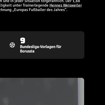
 und in jeder Situation torgefährlich. Der 1,68
lligkeit unter Trainerlegende
Hennes Weisweiler
ichnung „Europas Fußballer des Jahres“.
9
Bundesliga-Vorlagen für
Borussia