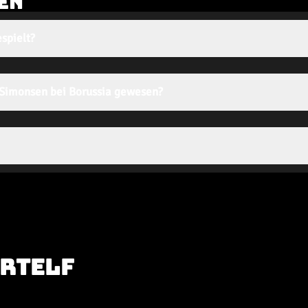
EN
spielt?
n Simonsen bei Borussia gewesen?
RTELF