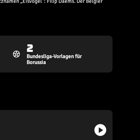
itznamen „Eisvogel“: Filip Daems. Der Belgier
2
Bundesliga-Vorlagen für
Borussia