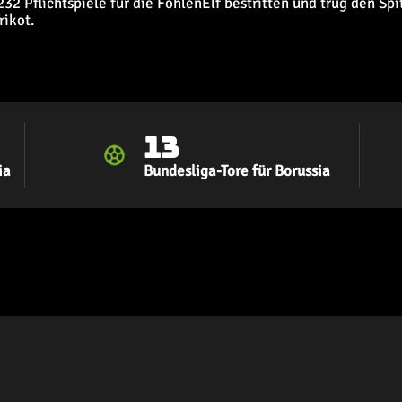
32 Pflichtspiele für die FohlenElf bestritten und trug den Sp
rikot.
13
ia
Bundesliga-Tore für Borussia