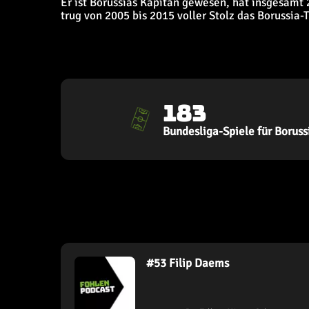
Er ist Borussias Kapitän gewesen, hat insgesamt 2
trug von 2005 bis 2015 voller Stolz das Borussia-T
183
Bundesliga-Spiele für Boruss
#
53
Filip Daems