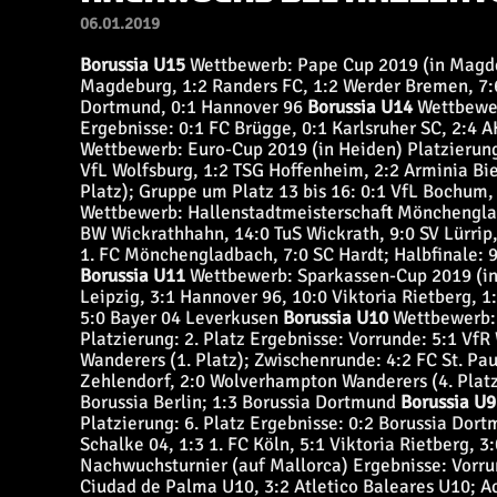
06.01.2019
Borussia U15
Wettbewerb: Pape Cup 2019 (in Magdeb
Magdeburg, 1:2 Randers FC, 1:2 Werder Bremen, 7:6 
Dortmund, 0:1 Hannover 96
Borussia U14
Wettbewer
Ergebnisse: 0:1 FC Brügge, 0:1 Karlsruher SC, 2:4 A
Wettbewerb: Euro-Cup 2019 (in Heiden) Platzierung:
VfL Wolfsburg, 1:2 TSG Hoffenheim, 2:2 Arminia Biel
Platz); Gruppe um Platz 13 bis 16: 0:1 VfL Bochum
Wettbewerb: Hallenstadtmeisterschaft Mönchengladb
BW Wickrathhahn, 14:0 TuS Wickrath, 9:0 SV Lürrip
1. FC Mönchengladbach, 7:0 SC Hardt; Halbfinale: 
Borussia U11
Wettbewerb: Sparkassen-Cup 2019 (in R
Leipzig, 3:1 Hannover 96, 10:0 Viktoria Rietberg, 1
5:0 Bayer 04 Leverkusen
Borussia U10
Wettbewerb: 
Platzierung: 2. Platz Ergebnisse: Vorrunde: 5:1 Vf
Wanderers (1. Platz); Zwischenrunde: 4:2 FC St. Pau
Zehlendorf, 2:0 Wolverhampton Wanderers (4. Platz);
Borussia Berlin; 1:3 Borussia Dortmund
Borussia U9
Platzierung: 6. Platz Ergebnisse: 0:2 Borussia Dor
Schalke 04, 1:3 1. FC Köln, 5:1 Viktoria Rietberg, 3
Nachwuchsturnier (auf Mallorca) Ergebnisse: Vorru
Ciudad de Palma U10, 3:2 Atletico Baleares U10; A