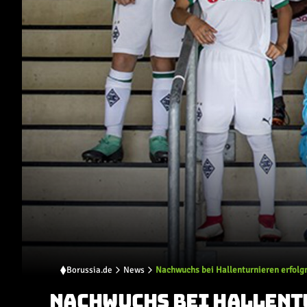
Borussia.de
News
Nachwuchs bei Hallenturnieren erfolg
NACHWUCHS BEI HALLENT