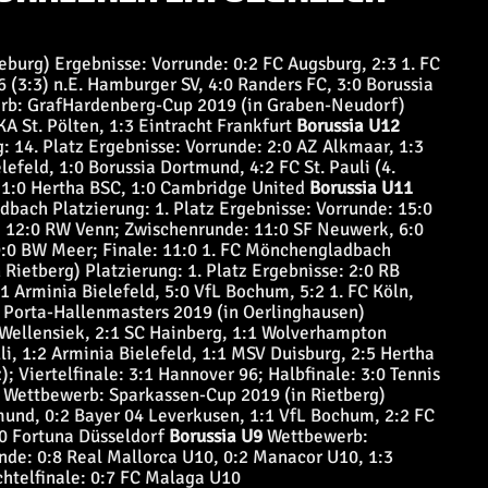
urg) Ergebnisse: Vorrunde: 0:2 FC Augsburg, 2:3 1. FC
(3:3) n.E. Hamburger SV, 4:0 Randers FC, 3:0 Borussia
b: GrafHardenberg-Cup 2019 (in Graben-Neudorf)
KA St. Pölten, 1:3 Eintracht Frankfurt
Borussia U12
 14. Platz Ergebnisse: Vorrunde: 2:0 AZ Alkmaar, 1:3
efeld, 1:0 Borussia Dortmund, 4:2 FC St. Pauli (4.
, 1:0 Hertha BSC, 1:0 Cambridge United
Borussia U11
ach Platzierung: 1. Platz Ergebnisse: Vorrunde: 15:0
, 12:0 RW Venn; Zwischenrunde: 11:0 SF Neuwerk, 6:0
9:0 BW Meer; Finale: 11:0 1. FC Mönchengladbach
ietberg) Platzierung: 1. Platz Ergebnisse: 2:0 RB
:1 Arminia Bielefeld, 5:0 VfL Bochum, 5:2 1. FC Köln,
Porta-Hallenmasters 2019 (in Oerlinghausen)
R Wellensiek, 2:1 SC Hainberg, 1:1 Wolverhampton
li, 1:2 Arminia Bielefeld, 1:1 MSV Duisburg, 2:5 Hertha
 Viertelfinale: 3:1 Hannover 96; Halbfinale: 3:0 Tennis
Wettbewerb:
Sparkassen-Cup 2019 (in Rietberg)
tmund, 0:2 Bayer 04 Leverkusen, 1:1 VfL Bochum, 2:2 FC
:0 Fortuna Düsseldorf
Borussia U9
Wettbewerb:
nde: 0:8 Real Mallorca U10, 0:2 Manacor U10, 1:3
chtelfinale: 0:7 FC Malaga U10