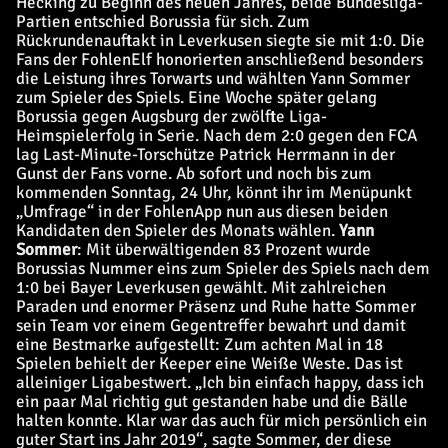
Hecking zu Beginn des neuen Jahres, beide Bundesliga-
Partien entschied Borussia für sich. Zum
Rückrundenauftakt in Leverkusen siegte sie mit 1:0. Die
Fans der FohlenElf honorierten anschließend besonders
die Leistung ihres Torwarts und wählten Yann Sommer
zum Spieler des Spiels. Eine Woche später gelang
Borussia gegen Augsburg der zwölfte Liga-
Heimspielerfolg in Serie. Nach dem 2:0 gegen den FCA
lag Last-Minute-Torschütze Patrick Herrmann in der
Gunst der Fans vorne. Ab sofort und noch bis zum
kommenden Sonntag, 24 Uhr, könnt ihr im Menüpunkt
„Umfrage“ in der FohlenApp nun aus diesen beiden
Kandidaten den Spieler des Monats wählen.
Yann
Sommer
: Mit überwältigenden 83 Prozent wurde
Borussias Nummer eins zum Spieler des Spiels nach dem
1:0 bei Bayer Leverkusen gewählt. Mit zahlreichen
Paraden und enormer Präsenz und Ruhe hatte Sommer
sein Team vor einem Gegentreffer bewahrt und damit
eine Bestmarke aufgestellt: Zum achten Mal in 18
Spielen behielt der Keeper eine Weiße Weste. Das ist
alleiniger Ligabestwert. „Ich bin einfach happy, dass ich
ein paar Mal richtig gut gestanden habe und die Bälle
halten konnte. Klar war das auch für mich persönlich ein
guter Start ins Jahr 2019“, sagte Sommer, der diese