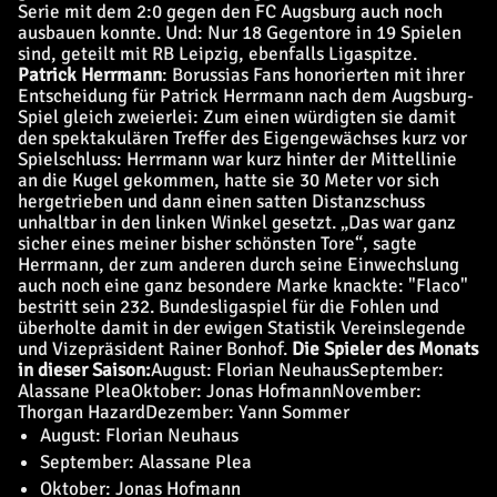
Serie mit dem 2:0 gegen den FC Augsburg auch noch
ausbauen konnte. Und: Nur 18 Gegentore in 19 Spielen
sind, geteilt mit RB Leipzig, ebenfalls Ligaspitze.
Patrick Herrmann
: Borussias Fans honorierten mit ihrer
Entscheidung für Patrick Herrmann nach dem Augsburg-
Spiel gleich zweierlei: Zum einen würdigten sie damit
den spektakulären Treffer des Eigengewächses kurz vor
Spielschluss: Herrmann war kurz hinter der Mittellinie
an die Kugel gekommen, hatte sie 30 Meter vor sich
hergetrieben und dann einen satten Distanzschuss
unhaltbar in den linken Winkel gesetzt. „Das war ganz
sicher eines meiner bisher schönsten Tore“, sagte
Herrmann, der zum anderen durch seine Einwechslung
auch noch eine ganz besondere Marke knackte: "Flaco"
bestritt sein 232. Bundesligaspiel für die Fohlen und
überholte damit in der ewigen Statistik Vereinslegende
und Vizepräsident Rainer Bonhof.
Die Spieler des Monats
in dieser Saison:
August: Florian Neuhaus
September:
Alassane Plea
Oktober: Jonas Hofmann
November:
Thorgan Hazard
Dezember: Yann Sommer
August: Florian Neuhaus
September: Alassane Plea
Oktober: Jonas Hofmann