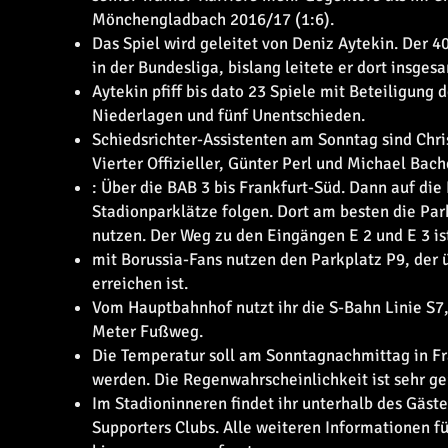
Mönchengladbach 2016/17 (1:6).
Das Spiel wird geleitet von Deniz Aytekin. Der 4
in der Bundesliga, bislang leitete er dort insges
Aytekin pfiff bis dato 23 Spiele mit Beteiligung d
Niederlagen und fünf Unentschieden.
Schiedsrichter-Assistenten am Sonntag sind Chris
Vierter Offizieller, Günter Perl und Michael Bac
: Über die BAB 3 bis Frankfurt-Süd. Dann auf di
Stadionparklätze folgen. Dort am besten die Par
nutzen. Der Weg zu den Eingängen E 2 und E 3 ist
mit Borussia-Fans nutzen den Parkplatz P9, der 
erreichen ist.
Vom Hauptbahnhof nutzt ihr die S-Bahn Linie S7, 
Meter Fußweg.
Die Temperatur soll am Sonntagnachmittag in Fra
werden. Die Regenwahrscheinlichkeit ist sehr ger
Im Stadioninneren findet ihr unterhalb des Gäst
Supporters Clubs. Alle weiteren Informationen f