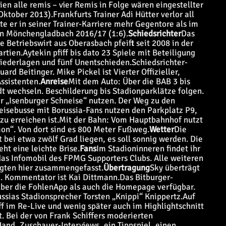
en alle remis – vier Remis in Folge wären eingestellter
Oktober 2013).
Frankfurts Trainer Adi Hütter verlor all
rte er in seiner Trainer-Karriere mehr Gegentore als im
in Mönchengladbach 2016/17 (1:6).
Schiedsrichter
Das
e Betriebswirt aus Oberasbach pfeift seit 2008 in der
artien.
Aytekin pfiff bis dato 23 Spiele mit Beteiligung
 Niederlagen und fünf Unentschieden.
Schiedsrichter-
rd Beitinger. Mike Pickel ist Vierter Offizieller,
ssistenten.
Anreise
Mit dem Auto: Über die BAB 3 bis
t wechseln. Beschilderung bis Stadionparklätze folgen.
r „Isenburger Schneise“ nutzen. Der Weg zu den
eisebusse mit Borussia-Fans nutzen den Parkplatz P9,
u erreichen ist.
Mit der Bahn: Vom Hauptbahnhof nutzt
dion“. Von dort sind es 800 Meter Fußweg.
Wetter
Die
bei etwa zwölf Grad liegen, es soll sonnig werden. Die
ht eine leichte Brise.
Fans
Im Stadioninneren findet ihr
das Infomobil des FPMG Supporters Clubs. Alle weiteren
agten hier zusammengefasst.
Übertragung
Sky überträgt
ve. Kommentator ist Kai Dittmann.
Das Bitburger-
 über die FohlenApp als auch die Homepage verfügbar.
ssias Stadionsprecher Torsten „Knippi“ Knippertz.
Auf
f im Re-Live und wenig später auch im Highlightschnitt
t. Bei der von Frank Schiffers moderierten
Hand, Zuschauer-Interviews, ein Tippspiel, einen