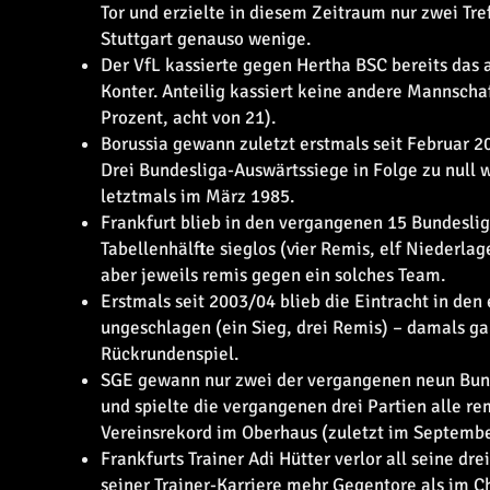
Tor und erzielte in diesem Zeitraum nur zwei Tre
Stuttgart genauso wenige.
Der VfL kassierte gegen Hertha BSC bereits das
Konter. Anteilig kassiert keine andere Mannschaf
Prozent, acht von 21).
Borussia gewann zuletzt erstmals seit Februar 2
Drei Bundesliga-Auswärtssiege in Folge zu null 
letztmals im März 1985.
Frankfurt blieb in den vergangenen 15 Bundesli
Tabellenhälfte sieglos (vier Remis, elf Niederla
aber jeweils remis gegen ein solches Team.
Erstmals seit 2003/04 blieb die Eintracht in den
ungeschlagen (ein Sieg, drei Remis) – damals ga
Rückrundenspiel.
SGE gewann nur zwei der vergangenen neun Bunde
und spielte die vergangenen drei Partien alle re
Vereinsrekord im Oberhaus (zuletzt im Septemb
Frankfurts Trainer Adi Hütter verlor all seine drei
seiner Trainer-Karriere mehr Gegentore als im 