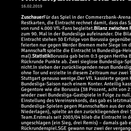
16.02.2019
Zuschauer
Für das Spiel in der Commerzbank-Arena (
Restkarten, die Eintracht rechnet damit, dass das S
von rund 4.000 VfL-Fans begleitet.
Bilanz zwischen 
zum 90. Mal in der Bundesliga aufeinander. Die Bila
Eintracht stehen 30 Erfolge von Borussia gegenübe
feierten nur gegen Werder Bremen mehr Siege im d
Mannschaft spielte die Eintracht in Bundesliga-Heim
mal).
Statistik
Borussia gab beim 0:3 gegen Hertha B
Rückrunde Punkte ab. Zwei sieglose Bundesliga-Spie
nicht.
In sieben der zurückliegenden neun Bundesliga
ohne Tor und erzielte in diesem Zeitraum nur zwei 
Stuttgart genauso wenige.
Der VfL kassierte gegen 
Bundesliga-Saison nach einem Konter. Anteilig kass
Gegentore wie die Borussia (38 Prozent, acht von 2
wieder zwei Bundesliga-Gastspiele in Folge zu null
Einstellung des Vereinsrekords, das gab es letztma
Bundesliga-Spielen gegen Mannschaften aus der ober
Niederlagen), spielte an den zurückliegenden drei 
Team.
Erstmals seit 2003/04 blieb die Eintracht in 
ungeschlagen (ein Sieg, drei Remis) – damals gab e
Rückrundenspiel.
SGE gewann nur zwei der vergange