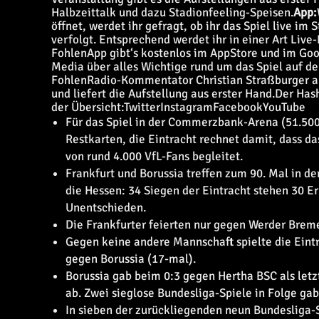
Halbzeittalk und dazu Stadionfeeling-Speisen.
App:
öffnet, werdet ihr gefragt, ob ihr das Spiel live i
verfolgt. Entsprechend werdet ihr in einer Art Live
FohlenApp gibt‘s kostenlos im AppStore und im Goo
Media über alles Wichtige rund um das Spiel auf d
FohlenRadio-Kommentator Christian Straßburger alle
und liefert die Aufstellung aus erster Hand.
Der Hash
der Übersicht:
Twitter
Instagram
Facebook
YouTube
Für das Spiel in der Commerzbank-Arena (51.500)
Restkarten, die Eintracht rechnet damit, dass da
von rund 4.000 VfL-Fans begleitet.
Frankfurt und Borussia treffen zum 90. Mal in der
die Hessen: 34 Siegen der Eintracht stehen 30 E
Unentschieden.
Die Frankfurter feierten nur gegen Werder Brem
Gegen keine andere Mannschaft spielte die Eintr
gegen Borussia (17-mal).
Borussia gab beim 0:3 gegen Hertha BSC als let
ab. Zwei sieglose Bundesliga-Spiele in Folge gab 
In sieben der zurückliegenden neun Bundesliga-S