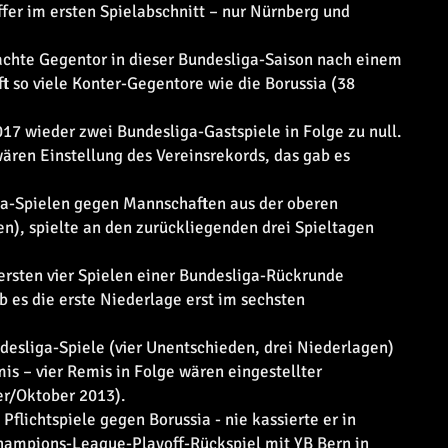
ffer im ersten Spielabschnitt – nur Nürnberg und
 achte Gegentor in dieser Bundesliga-Saison nach einem
t so viele Konter-Gegentore wie die Borussia (38
017 wieder zwei Bundesliga-Gastspiele in Folge zu null.
wären Einstellung des Vereinsrekords, das gab es
ga-Spielen gegen Mannschaften aus der oberen
gen), spielte an den zurückliegenden drei Spieltagen
 ersten vier Spielen einer Bundesliga-Rückrunde
b es die erste Niederlage erst im sechsten
sliga-Spiele (vier Unentschieden, drei Niederlagen)
mis – vier Remis in Folge wären eingestellter
er/Oktober 2013).
 Pflichtspiele gegen Borussia - nie kassierte er in
Champions-League-Playoff-Rückspiel mit YB Bern in