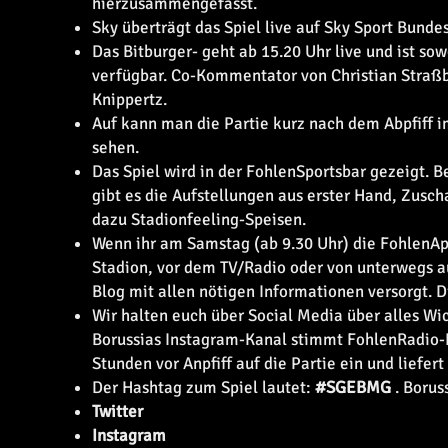
hier
zusammengefasst.
Sky überträgt das Spiel live auf Sky Sport Bunde
Das Bitburger-
geht ab 15.20 Uhr live und ist s
verfügbar. Co-Kommentator von Christian Straßbu
Knippertz.
Auf
kann man die Partie kurz nach dem Abpfiff i
sehen.
Das Spiel wird in der FohlenSportsbar gezeigt. B
gibt es die Aufstellungen aus erster Hand, Zusch
dazu Stadionfeeling-Speisen.
Wenn ihr am Samstag (ab 9.30 Uhr) die FohlenApp 
Stadion, vor dem TV/Radio oder von unterwegs aus
Blog mit allen nötigen Informationen versorgt. D
Wir halten euch über Social Media über alles Wi
Borussias Instagram-Kanal stimmt FohlenRadio-
Stunden vor Anpfiff auf die Partie ein und liefert
Der Hashtag zum Spiel lautet:
#SGEBMG
. Borus
Twitter
Instagram