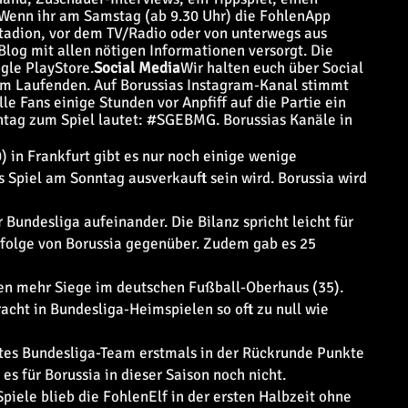
Wenn ihr am Samstag (ab 9.30 Uhr) die FohlenApp
m Stadion, vor dem TV/Radio oder von unterwegs aus
-Blog mit allen nötigen Informationen versorgt. Die
gle PlayStore.
Social Media
Wir halten euch über Social
em Laufenden. Auf Borussias Instagram-Kanal stimmt
 Fans einige Stunden vor Anpfiff auf die Partie ein
tag zum Spiel lautet: #SGEBMG. Borussias Kanäle in
 in Frankfurt gibt es nur noch einige wenige
s Spiel am Sonntag ausverkauft sein wird. Borussia wird
 Bundesliga aufeinander. Die Bilanz spricht leicht für
rfolge von Borussia gegenüber. Zudem gab es 25
en mehr Siege im deutschen Fußball-Oberhaus (35).
acht in Bundesliga-Heimspielen so oft zu null wie
ztes Bundesliga-Team erstmals in der Rückrunde Punkte
es für Borussia in dieser Saison noch nicht.
piele blieb die FohlenElf in der ersten Halbzeit ohne