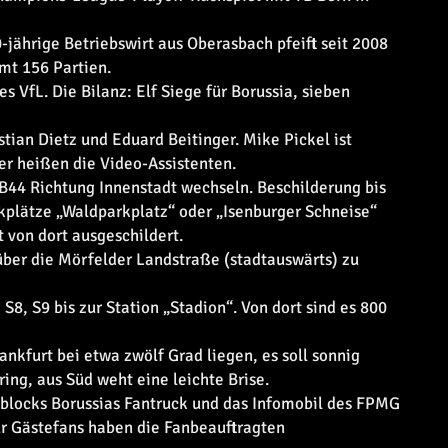
0-jährige Betriebswirt aus Oberasbach pfeift seit 2008
amt 156 Partien.
es VfL. Die Bilanz: Elf Siege für Borussia, sieben
tian Dietz und Eduard Beitinger. Mike Pickel ist
her heißen die Video-Assistenten.
e B44 Richtung Innenstadt wechseln. Beschilderung bis
kplätze „Waldparkplatz“ oder „Isenburger Schneise“
 von dort ausgeschildert.
über die Mörfelder Landstraße (stadtauswärts) zu
S8, S9 bis zur Station „Stadion“. Von dort sind es 800
nkfurt bei etwa zwölf Grad liegen, es soll sonnig
ing, aus Süd weht eine leichte Brise.
eblocks Borussias Fantruck und das Infomobil des FPMG
ür Gästefans haben die Fanbeauftragten