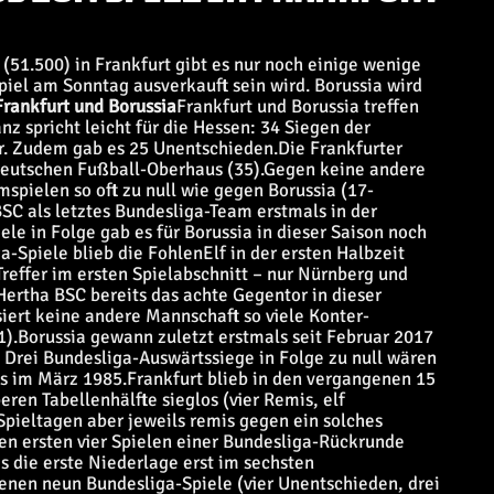
51.500) in Frankfurt gibt es nur noch einige wenige
piel am Sonntag ausverkauft sein wird. Borussia wird
Frankfurt und Borussia
Frankfurt und Borussia treffen
nz spricht leicht für die Hessen: 34 Siegen der
r. Zudem gab es 25 Unentschieden.
Die Frankfurter
eutschen Fußball-Oberhaus (35).
Gegen keine andere
spielen so oft zu null wie gegen Borussia (17-
SC als letztes Bundesliga-Team erstmals in der
le in Folge gab es für Borussia in dieser Saison noch
-Spiele blieb die FohlenElf in der ersten Halbzeit
Treffer im ersten Spielabschnitt – nur Nürnberg und
Hertha BSC bereits das achte Gegentor in dieser
iert keine andere Mannschaft so viele Konter-
1).
Borussia gewann zuletzt erstmals seit Februar 2017
. Drei Bundesliga-Auswärtssiege in Folge zu null wären
ls im März 1985.
Frankfurt blieb in den vergangenen 15
en Tabellenhälfte sieglos (vier Remis, elf
Spieltagen aber jeweils remis gegen ein solches
den ersten vier Spielen einer Bundesliga-Rückrunde
s die erste Niederlage erst im sechsten
nen neun Bundesliga-Spiele (vier Unentschieden, drei