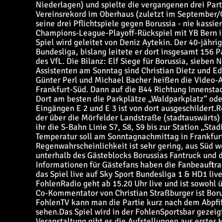
Niederlagen) und spielte die vergangenen drei Parti
Vereinsrekord im Oberhaus (zuletzt im September/
seine drei Pflichtspiele gegen Borussia - nie kassie
Champions-League-Playoff-Rückspiel mit YB Bern 
Spiel wird geleitet von Deniz Aytekin. Der 40-jährig
Bundesliga, bislang leitete er dort insgesamt 156 P
des VfL. Die Bilanz: Elf Siege für Borussia, sieben
Assistenten am Sonntag sind Christian Dietz und Edua
Günter Perl und Michael Bacher heißen die Video-A
Frankfurt-Süd. Dann auf die B44 Richtung Innenstad
Dort am besten die Parkplätze „Waldparkplatz“ ode
Eingängen E 2 und E 3 ist von dort ausgeschildert.
R
der über die Mörfelder Landstraße (stadtauswärts) z
ihr die S-Bahn Linie S7, S8, S9 bis zur Station „Sta
Temperatur soll am Sonntagnachmittag in Frankfurt 
Regenwahrscheinlichkeit ist sehr gering, aus Süd we
unterhalb des Gästeblocks Borussias Fantruck und 
Informationen für Gästefans haben die Fanbeauftr
das Spiel live auf Sky Sport Bundesliga 1 & HD1 li
FohlenRadio geht ab 15.20 Uhr live und ist sowohl
Co-Kommentator von Christian Straßburger ist Boru
FohlenTV kann man die Partie kurz nach dem Abpfif
sehen.
Das Spiel wird in der FohlenSportsbar gezeig
Veranstaltung gibt es die Aufstellungen aus erster 