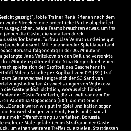
Gesicht gezeigt“, lobte Trainer René Krienen nach dem
er weite Strecken eine ordentliche Partie abgeliefert
cht ausgeglichen, beide Teams brauchten etwas, um ins
n jedoch die Gäste, die vor allem durch
russias Tor kamen. Torfrau Lisa Venrath und eine gut
en jedoch allesamt. Mit zunehmender Spieldauer fand
odass Borussia folgerichtig in der 20. Minute in
um gelangte Jana Vojtekova an den Ball und versenkte
r drei Minuten später erhöhte Nina Burger durch einen
danach spielte sich der Großteil des Geschehens in
tpfiff Milena Nikolic per Kopfball zum 0:3 (39.) traf.
 dem Seitenwechsel zeigte sich der SC Sand von
verletzungsbedingten Auswechslungen von Vojtekova
n die Gäste jedoch sichtlich, woraus sich für die
hler der Gäste-Torhüterin, die zu weit vor dem Tor
urch Valentina Oppedisano (50.), die mit einem
zte. „Danach waren wir gut im Spiel und hatten sogar
ch die Einwechslungen von Emily Evels und Chantal
als mehr Offensivdrang zu verleihen. Borussia
te mehrere Male gefährlich im Strafraum der Gäste
lück, um einen weiteren Treffer zu erzielen. Stattdessen