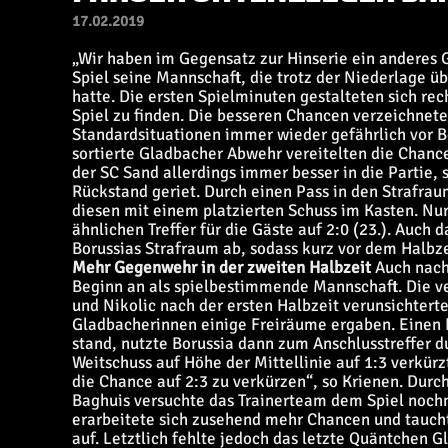
17.02.2019
„Wir haben im Gegensatz zur Hinserie ein anderes 
Spiel seine Mannschaft, die trotz der Niederlage üb
hatte. Die ersten Spielminuten gestalteten sich re
Spiel zu finden. Die besseren Chancen verzeichnete
Standardsituationen immer wieder gefährlich vor Bo
sortierte Gladbacher Abwehr vereitelten die Chanc
der SC Sand allerdings immer besser in die Partie, s
Rückstand geriet. Durch einen Pass in den Strafra
diesen mit einem platzierten Schuss im Kasten. Nu
ähnlichen Treffer für die Gäste auf 2:0 (23.). Auch 
Borussias Strafraum ab, sodass kurz vor dem Halbzei
Mehr Gegenwehr in der zweiten Halbzeit
Auch nach
Beginn an als spielbestimmende Mannschaft. Die 
und Nikolic nach der ersten Halbzeit verunsichterte
Gladbacherinnen einige Freiräume ergaben. Einen Fe
stand, nutzte Borussia dann zum Anschlusstreffer d
Weitschuss auf Höhe der Mittellinie auf 1:3 verkür
die Chance auf 2:3 zu verkürzen“, so Krienen. Dur
Baghuis versuchte das Trainerteam dem Spiel nochm
erarbeitete sich zusehend mehr Chancen und tauch
auf. Letztlich fehlte jedoch das letzte Quäntchen G