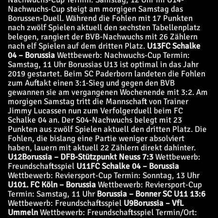
Nachwuchs-Cup steigt am morgigen Samstag das
Borussen-Duell. Während die Fohlen mit 17 Punkten
nach zwölf Spielen aktuell den sechsten Tabellenplatz
belegen, rangiert der BVB-Nachwuchs mit 26 Zählern
nach elf Spielen auf dem dritten Platz.
U13
FC Schalke
04 – Borussia
Wettbewerb: Nachwuchs-Cup Termin:
Samstag, 11 Uhr Borussias U13 ist optimal in das Jahr
2019 gestartet. Beim SC Paderborn landeten die Fohlen
zum Auftakt einen 3:1-Sieg und gegen den BVB
gewannen sie am vergangenen Wochenende mit 3:2. Am
morgigen Samstag tritt die Mannschaft von Trainer
Jimmy Lucassen nun zum Verfolgerduell beim FC
Schalke 04 an. Der S04-Nachwuchs belegt mit 23
Punkten aus zwölf Spielen aktuell den dritten Platz. Die
Fohlen, die bislang eine Partie weniger absolviert
haben, lauern mit aktuell 22 Zählern direkt dahinter.
U12
Borussia – DFB-Stützpunkt Neuss 7:3
Wettbewerb:
Freundschaftsspiel
U11
FC Schalke 04 – Borussia
Wettbewerb: Reviersport-Cup Termin: Sonntag, 13 Uhr
U10
1. FC Köln – Borussia
Wettbewerb: Reviersport-Cup
Termin: Samstag, 11 Uhr
Borussia – Bonner SC U11 13:6
Wettbewerb: Freundschaftsspiel
U9
Borussia – VfL
Ummeln
Wettbewerb: Freundschaftsspiel Termin/Ort: