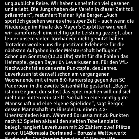
unglaubliche Reise. Wir haben unheimlich viel gesehen
und erlebt. Die Jungs haben den Verein in dieser Zeit toll
präsentiert“, resümiert Trainer Kyle Berger. „Auch
sportlich gesehen war es eine super Zeit – auch wenn die
Niederlage im Finale des Mayor‘s Cup bitter war, weil
wir kämpferisch eine richtig gute Leistung gezeigt, aber
leider unsere vielen Torchancen nicht genutzt haben.
Trotzdem werden uns die positiven Erlebnisse für die
nächsten Aufgaben in der Meisterschaft beflügeln.“
Schon am Sonntag (13.30 Uhr) steht für die Fohlen das
Heimspiel gegen Bayer 04 Leverkusen an. Für den VfL-
Nachwuchs ist es das erste Punktspiel des Jahres.
Leverkusen ist derweil schon am vergangenen
Wochenende mit einem 8:0-Kantersieg gegen den SC
Paderborn in die zweite Saisonhälfte gestartet. „Bayer
ist ein Gegner, der selbst das Spiel machen will und sich
nicht nur hinten rein stellt. Sie haben eine richtig gute
Mannschaft und eine eigene Spielidee“, sagt Berger,
dessen Mannschaft im Hinspiel zu einem 2:2-
Unentschieden kam. Während Borussia mit 20 Punkten
nach 13 Spielen aktuell den siebten Tabellenplatz
belegt, rangiert Leverkusen mit 29 Zählern zwei Plätze
davor.
U14
Borussia Dortmund – Borussia
Wettbewerb:
Nachwuchs-Cup Termin: Samstag, 12 Uhr Im U14-