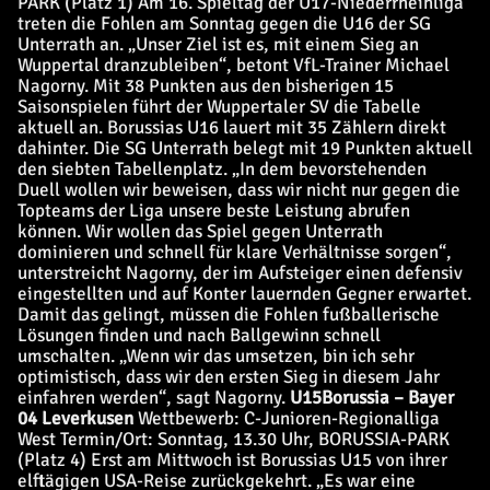
PARK (Platz 1) Am 16. Spieltag der U17-Niederrheinliga
treten die Fohlen am Sonntag gegen die U16 der SG
Unterrath an. „Unser Ziel ist es, mit einem Sieg an
Wuppertal dranzubleiben“, betont VfL-Trainer Michael
Nagorny. Mit 38 Punkten aus den bisherigen 15
Saisonspielen führt der Wuppertaler SV die Tabelle
aktuell an. Borussias U16 lauert mit 35 Zählern direkt
dahinter. Die SG Unterrath belegt mit 19 Punkten aktuell
den siebten Tabellenplatz. „In dem bevorstehenden
Duell wollen wir beweisen, dass wir nicht nur gegen die
Topteams der Liga unsere beste Leistung abrufen
können. Wir wollen das Spiel gegen Unterrath
dominieren und schnell für klare Verhältnisse sorgen“,
unterstreicht Nagorny, der im Aufsteiger einen defensiv
eingestellten und auf Konter lauernden Gegner erwartet.
Damit das gelingt, müssen die Fohlen fußballerische
Lösungen finden und nach Ballgewinn schnell
umschalten. „Wenn wir das umsetzen, bin ich sehr
optimistisch, dass wir den ersten Sieg in diesem Jahr
einfahren werden“, sagt Nagorny.
U15
Borussia – Bayer
04 Leverkusen
Wettbewerb: C-Junioren-Regionalliga
West Termin/Ort: Sonntag, 13.30 Uhr, BORUSSIA-PARK
(Platz 4) Erst am Mittwoch ist Borussias U15 von ihrer
elftägigen USA-Reise zurückgekehrt. „Es war eine