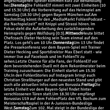
angeschlagenen Spieler kommen kurz zur Behandlung
her.
Dienstag
Die FohlenElf nimmt mit zwei Einheiten (10
und 15.30 Uhr) die Vorbereitung auf das Heimspiel am
Samstag (18.30 Uhr) gegen Bayern München auf.
Am
Nachmittag könnt ihr den „MediaMarkt FohlenPodcast –
die Nachspielzeit“ mit Knippi und Strassi hören. Im
Fokus steht die Aufarbeitung des zurückliegenden
Heimspiels gegen Wolfsburg (0:3).
Mittwoch
Heute bittet
Chefcoach Dieter Hecking sein Team einmal auf den
Platz. Los geht’s um 10 Uhr.
Donnerstag
Um 13 Uhr findet
die Pressekonferenz vor dem Bayern-Spiel mit Trainer
Dieter Hecking und Sportdirektor Max Eberl statt - wie
immer live auf Facebook und im FohlenTV zu
sehen.
Letzte Chance für alle Fans, der FohlenElf vor
dem bevorstehenden Duell mit dem Rekordmeister beim
Training zuzuschauen: Die Einheit startet um 15.30
Uhr.
In den FohlenStories auf Instagram bringt euch
Christian Straßburger auf den neuesten Stand und gibt
auch alle aktuellen Infos rund um Borussia.
Freitag
Die
letzte Einheit vor dem Bayern-Spiel findet hinter
verschlossenen Türen statt.
Um 18.30 Uhr empfängt
Borussias U19 auf dem FohlenPlatz den VfL Bochum zum
Meisterschaftsspiel in der A-Junioren-Bundesliga
West.
Samstag
Zum 102. Mal steigt in der Bundesliga der