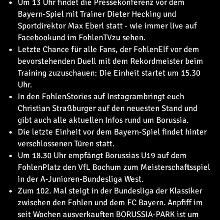
Um 13 Uhr findet die Pressekonferenz vor dem
Bayern-Spiel mit Trainer Dieter Hecking und
Sportdirektor Max Eberl statt - wie immer live auf
Facebook
und im
FohlenTV
zu sehen.
Letzte Chance für alle Fans, der FohlenElf vor dem
bevorstehenden Duell mit dem Rekordmeister beim
Training zuzuschauen: Die Einheit startet um 15.30
Uhr.
In den FohlenStories auf
Instagram
bringt euch
Christian Straßburger auf den neuesten Stand und
gibt auch alle aktuellen Infos rund um Borussia.
Die letzte Einheit vor dem Bayern-Spiel findet hinter
verschlossenen Türen statt.
Um 18.30 Uhr empfängt Borussias U19 auf dem
FohlenPlatz den VfL Bochum zum Meisterschaftsspiel
in der A-Junioren-Bundesliga West.
Zum 102. Mal steigt in der Bundesliga der Klassiker
zwischen den Fohlen und dem FC Bayern. Anpfiff im
seit Wochen ausverkauften BORUSSIA-PARK ist um