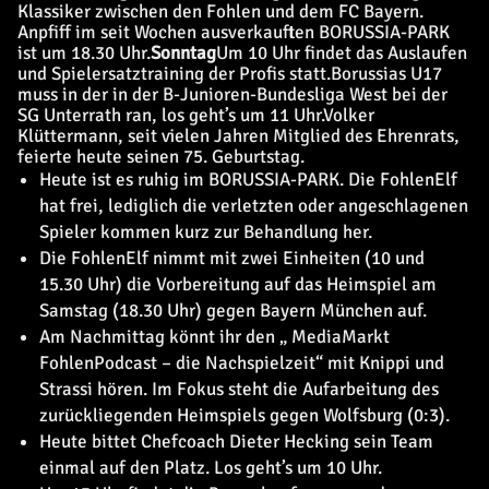
Klassiker zwischen den Fohlen und dem FC Bayern.
Anpfiff im seit Wochen ausverkauften BORUSSIA-PARK
ist um 18.30 Uhr.
Sonntag
Um 10 Uhr findet das Auslaufen
und Spielersatztraining der Profis statt.
Borussias U17
muss in der in der B-Junioren-Bundesliga West bei der
SG Unterrath ran, los geht’s um 11 Uhr.
Volker
Klüttermann, seit vielen Jahren Mitglied des Ehrenrats,
feierte heute seinen 75. Geburtstag.
Heute ist es ruhig im BORUSSIA-PARK. Die FohlenElf
hat frei, lediglich die verletzten oder angeschlagenen
Spieler kommen kurz zur Behandlung her.
Die FohlenElf nimmt mit zwei Einheiten (10 und
15.30 Uhr) die Vorbereitung auf das Heimspiel am
Samstag (18.30 Uhr) gegen Bayern München auf.
Am Nachmittag könnt ihr den „
MediaMarkt
FohlenPodcast – die Nachspielzeit
“ mit Knippi und
Strassi hören. Im Fokus steht die Aufarbeitung des
zurückliegenden Heimspiels gegen Wolfsburg (0:3).
Heute bittet Chefcoach Dieter Hecking sein Team
einmal auf den Platz. Los geht’s um 10 Uhr.