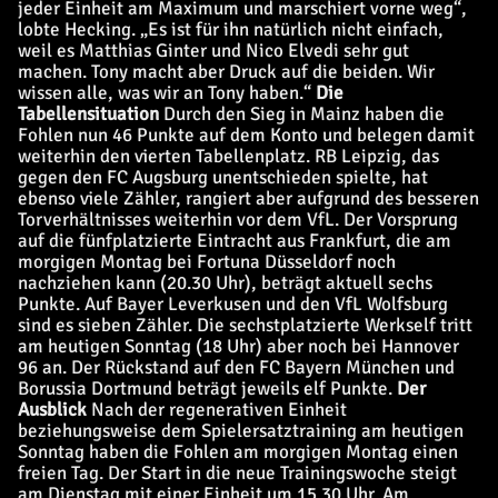
jeder Einheit am Maximum und marschiert vorne weg“,
lobte Hecking. „Es ist für ihn natürlich nicht einfach,
weil es Matthias Ginter und Nico Elvedi sehr gut
machen. Tony macht aber Druck auf die beiden. Wir
wissen alle, was wir an Tony haben.“
Die
Tabellensituation
Durch den Sieg in Mainz haben die
Fohlen nun 46 Punkte auf dem Konto und belegen damit
weiterhin den vierten Tabellenplatz. RB Leipzig, das
gegen den FC Augsburg unentschieden spielte, hat
ebenso viele Zähler, rangiert aber aufgrund des besseren
Torverhältnisses weiterhin vor dem VfL. Der Vorsprung
auf die fünfplatzierte Eintracht aus Frankfurt, die am
morgigen Montag bei Fortuna Düsseldorf noch
nachziehen kann (20.30 Uhr), beträgt aktuell sechs
Punkte. Auf Bayer Leverkusen und den VfL Wolfsburg
sind es sieben Zähler. Die sechstplatzierte Werkself tritt
am heutigen Sonntag (18 Uhr) aber noch bei Hannover
96 an. Der Rückstand auf den FC Bayern München und
Borussia Dortmund beträgt jeweils elf Punkte.
Der
Ausblick
Nach der regenerativen Einheit
beziehungsweise dem Spielersatztraining am heutigen
Sonntag haben die Fohlen am morgigen Montag einen
freien Tag. Der Start in die neue Trainingswoche steigt
am Dienstag mit einer Einheit um 15.30 Uhr. Am