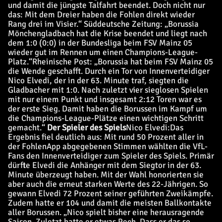
und damit die jüngste Talfahrt beendet. Doch nicht nur
das: Mit dem Dreier haben die Fohlen direkt wieder
Rang drei im Visier.“
Süddeutsche Zeitung:
„Borussia
Mönchengladbach hat die Krise beendet und liegt nach
dem 1:0 (0:0) in der Bundesliga beim FSV Mainz 05
wieder gut im Rennen um einen Champions-League-
Platz.“
Rheinische Post:
„Borussia hat beim FSV Mainz 05
die Wende geschafft. Durch ein Tor von Innenverteidiger
Nico Elvedi, der in der 63. Minute traf, siegten die
Gladbacher mit 1:0. Nach zuletzt vier sieglosen Spielen
mit nur einem Punkt und insgesamt 2:12 Toren war es
der erste Sieg. Damit haben die Borussen im Kampf um
die Champions-League-Plätze einen wichtigen Schritt
gemacht.“
Der Spieler des Spiels
Nico Elvedi:
Das
Ergebnis fiel deutlich aus: Mit rund 50 Prozent aller in
der FohlenApp abgegebenen Stimmen wählten die VfL-
Fans den Innenverteidiger zum Spieler des Spiels. Primär
dürfte Elvedi die Anhänger mit dem Siegtor in der 63.
Minute überzeugt haben. Mit der Wahl honorierten sie
aber auch die erneut starken Werte des 22-Jährigen. So
gewann Elvedi 72 Prozent seiner geführten Zweikämpfe.
Zudem hatte er 104 und damit die meisten Ballkontakte
aller Borussen. „Nico spielt bisher eine herausragende
Saison. Zuletzt hatte er etwas Pech. Dass er das so