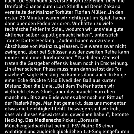
nach 100 Sekunden das erste Ausrufezeichen. Doch die
Dreifach-Chance durch Lars Stindl und Denis Zakaria
vereitelte der Mainzer Torhüter Florian Müller. „In den
ersten 20 Minuten waren wir richtig gut im Spiel, haben
dann aber den Faden verloren. Wir hatten zu viele
technische Fehler im Spiel, wodurch wir uns viele gute
Aktionen selber kaputt gemacht haben“, unterstrich
Trainer Dieter Hecking. „Zudem haben wir zu viele
Abschlüsse von Mainz zugelassen. Die waren zwar nicht
zwingend, aber bei Schüssen aus der zweiten Reihe kann
immer mal einer durchrutschen.“ Nach dem Wechsel
traten die Gastgeber offensiv kaum noch in Erscheinung.
„In einer solchen Phase muss man dann selbst das Tor
machen“, sagte Hecking. So kam es dann auch. In Folge
einer Ecke drückte Nico Elvedi den Ball aus kurzer
Distanz über die Linie. „Bei dem Treffer hatten wir
vielleicht etwas Glück, aber das braucht man eben
manchmal. Bis zum Ende war es aber noch ein Ritt auf
der Rasierklinge. Man hat gemerkt, dass uns momentan
etwas die Leichtigkeit fehlt. Deswegen sind wir froh,
dass wir dieses Auswärtsspiel gewonnen haben“, betonte
Hecking.
Das Medienecho
Kicker:
„Borussia
Mönchengladbach hat beim 1. FSV Mainz 05 einen
wichtigen und zugleich glücklichen 1:0-Sieg eingefahren