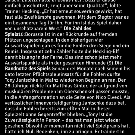
einfach abschüttelt, zeigt aber seine Qualität“, lobte
Trainer Hecking. „Er hat erneut souverän gewirkt, hat
fast alle Zweikämpfe gewonnen. Mit dem Siegtor war es
ein besonderer Tag für ihn. Für ihn ist das Spiel daher
von unschätzbarem Wert.“
Die Zahl des
Spiels
10:
Borussia ist in der Rückrunde auf fremden
Plätzen ungeschlagen. In den bisherigen vier
Auswärtsspielen gab es für die Fohlen drei Siege und ein
Remis. Insgesamt zehn Zähler holte die Hecking-Elf
damit bislang in der Ferne. Das sind schon jetzt mehr
Auswärtspunkte als in der gesamten Hinrunde (9).
Die
Randnotiz des Spiels
Genau drei Monate nach seinem bis
dato letzten Pflichtspieleinsatz für die Fohlen durfte
Tony Jantschke in Mainz wieder von Beginn an ran. Der
28-Jährige rückte für Matthias Ginter, der aufgrund von
muskulären Problemen im Oberschenkel passen musste,
in die Anfangsformation an die Seite von Nico Elvedi. Als
verlässlicher Innenverteidiger trug Jantschke dazu bei,
dass die Fohlen bereits zum elften Mal in dieser
Spielzeit ohne Gegentreffer blieben. „Tony ist die
Zuverlässigkeit in Person – das hat man jetzt wieder
gesehen. Obwohl er momentan nicht viel Spielpraxis hat,
hatte ich Null Bedenken, ihn zu bringen. Er trainiert in