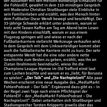
der Ausländer mit den meisten Bundesliga-Einsätzen für
die FohlenElf, gewährt in dem 110-minütigen Gespräch
mit Moderator Christian Straßburger viele Einblicke in
sein Familienleben und erzählt, was den Mensch hinter
dem Fußballer Oscar Wendt bewegt und beschäftigt. Der
33-jährige Schwede erklärt unter anderem, warum er
trotz acht Tassen Kaffee am Tag am Abend beim Lesen
mit den Kindern einschläft, warum er aus einem
Flugzeug springen will und wieso er nach der
Fußballerkarriere vielleicht Werkzeuge verkaufen wird.
In dem Gespräch mit dem Linksverteidiger kommt aber
auch die fußballerische Karriere nicht zu kurz. Der sehr
entspannte Wendt hat die eine oder andere nette
Geschichte zum Besten zu geben, erzählt, was ihn an
Zlatan Ibrahimovic beeindruckt, wieso ihn die
Champions-League-Hymne im Old Trafford einst laut
zum Lachen brachte und warum er es „liebt, für Borussia
zu spielen“.
„Der Talk“ und „Die Nachspielzeit“
Alle paar
Wochen erscheint eine neue Ausgabe des „
MediaMarkt
FohlenPodcast – Der Talk“. Ergänzend dazu gibt es – in
der Regel zwei Tage nach einem Pflichtspiel der
FohlenElf – den „
MediaMarkt
FohlenPodcast – Die
Nachspielzeit“. Dabei unterhalten sich Straßburger und
Stadionsprecher Torsten Knippertz jeweils über das