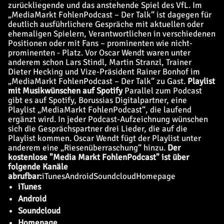
zurückliegende und das anstehende Spiel des VfL. Im
„
MediaMarkt
FohlenPodcast – Der Talk“ ist dagegen für
deutlich ausführlichere Gespräche mit aktuellen oder
ehemaligen Spielern, Verantwortlichen in verschiedenen
Positionen oder mit Fans – prominenten wie nicht-
prominenten - Platz. Vor Oscar Wendt waren unter
anderem schon Lars Stindl, Martin Stranzl, Trainer
Dieter Hecking und Vize-Präsident Rainer Bonhof im
„
MediaMarkt
FohlenPodcast – Der Talk“ zu Gast.
Playlist
mit Musikwünschen auf Spotify
Parallel zum Podcast
gibt es auf Spotify, Borussias Digitalpartner, eine
Playlist „
MediaMarkt
FohlenPodcast“, die laufend
ergänzt wird. In jeder Podcast-Aufzeichnung wünschen
sich die Gesprächspartner drei Lieder, die auf die
Playlist kommen. Oscar Wendt fügt der Playlist unter
anderem eine „Riesenüberraschung“ hinzu.
Der
kostenlose "Media Markt FohlenPodcast" ist über
folgende Kanäle
abrufbar:
iTunes
Android
Soundcloud
Homepage
iTunes
Android
Soundcloud
Homepage