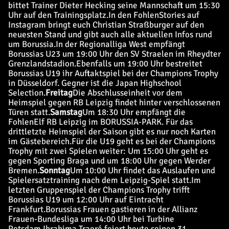
bittet Trainer Dieter Hecking seine Mannschaft um 15:30
Uhr auf den Trainingsplatz.
In den FohlenStories auf
Instagram bringt euch Christian Straßburger auf den
neuesten Stand und gibt auch alle aktuellen Infos rund
um Borussia.
In der Regionalliga West empfängt
Borussias U23 um 19:00 Uhr den SV Straelen im Rheydter
Grenzlandstadion.
Ebenfalls um 19:00 Uhr bestreitet
Borussias U19 ihr Auftaktspiel bei der Champions Trophy
in Düsseldorf. Gegner ist die Japan Highschool
Selection.
Freitag
Die Abschlusseinheit vor dem
Heimspiel gegen RB Leipzig findet hinter verschlossenen
Türen statt.
Samstag
Um 18:30 Uhr empfängt die
FohlenElf RB Leipzig im BORUSSIA-PARK. Für das
drittletzte Heimspiel der Saison gibt es nur noch Karten
im Gästebereich.
Für die U19 geht es bei der Champions
Trophy mit zwei Spielen weiter: Um 15:00 Uhr geht es
gegen Sporting Braga und um 18:00 Uhr gegen Werder
Bremen.
Sonntag
Um 10:00 Uhr findet das Auslaufen und
Spielersatztraining nach dem Leipzig-Spiel statt.
Im
letzten Gruppenspiel der Champions Trophy trifft
Borussias U19 um 12:00 Uhr auf Eintracht
Frankfurt.
Borussias Frauen gastieren in der Allianz
Frauen-Bundesliga um 14:00 Uhr bei Turbine
Potsdam.
Ibrahima Traoré feiert heute seinen 31.