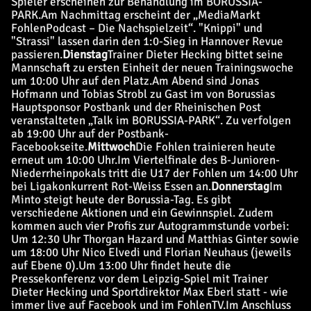
Spieler erscheinen zur Behandlung im BORUSSIA-
PARK.
Am Nachmittag erscheint der „MediaMarkt
FohlenPodcast – Die Nachspielzeit“. "Knippi" und
"Strassi" lassen darin den 1:0-Sieg in Hannover Revue
passieren.
Dienstag
Trainer Dieter Hecking bittet seine
Mannschaft zu ersten Einheit der neuen Trainingswoche
um 10:00 Uhr auf den Platz.
Am Abend sind Jonas
Hofmann und Tobias Strobl zu Gast im von Borussias
Hauptsponsor Postbank und der Rheinischen Post
veranstalteten „Talk im BORUSSIA-PARK“. Zu verfolgen
ab 19:00 Uhr auf der Postbank-
Facebookseite.
Mittwoch
Die Fohlen trainieren heute
erneut um 10:00 Uhr.
Im Viertelfinale des B-Junioren-
Niederrheinpokals tritt die U17 der Fohlen um 14:00 Uhr
bei Ligakonkurrent Rot-Weiss Essen an.
Donnerstag
Im
Minto steigt heute der Borussia-Tag. Es gibt
verschiedene Aktionen und ein Gewinnspiel. Zudem
kommen auch vier Profis zur Autogrammstunde vorbei:
Um 12:30 Uhr Thorgan Hazard und Matthias Ginter sowie
um 18:00 Uhr Nico Elvedi und Florian Neuhaus (jeweils
auf Ebene 0).
Um 13:00 Uhr findet heute die
Pressekonferenz vor dem Leipzig-Spiel mit Trainer
Dieter Hecking und Sportdirektor Max Eberl statt - wie
immer live auf Facebook und im FohlenTV.
Im Anschluss