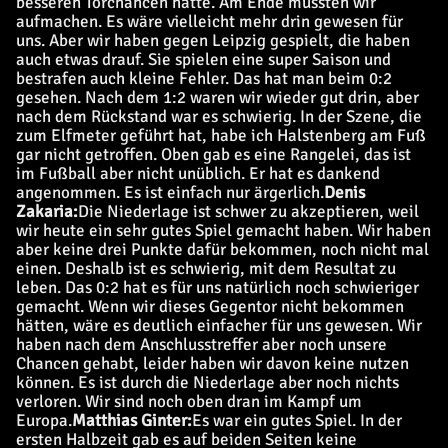
besseren Torchancen hatte. Am Ende mussten wir
aufmachen. Es wäre vielleicht mehr drin gewesen für
uns. Aber wir haben gegen Leipzig gespielt, die haben
auch etwas drauf. Sie spielen eine super Saison und
bestrafen auch kleine Fehler. Das hat man beim 0:2
gesehen. Nach dem 1:2 waren wir wieder gut drin, aber
nach dem Rückstand war es schwierig. In der Szene, die
zum Elfmeter geführt hat, habe ich Halstenberg am Fuß
gar nicht getroffen. Oben gab es eine Rangelei, das ist
im Fußball aber nicht unüblich. Er hat es dankend
angenommen. Es ist einfach nur ärgerlich.
Denis
Zakaria:
Die Niederlage ist schwer zu akzeptieren, weil
wir heute ein sehr gutes Spiel gemacht haben. Wir haben
aber keine drei Punkte dafür bekommen, noch nicht mal
einen. Deshalb ist es schwierig, mit dem Resultat zu
leben. Das 0:2 hat es für uns natürlich noch schwieriger
gemacht. Wenn wir dieses Gegentor nicht bekommen
hätten, wäre es deutlich einfacher für uns gewesen. Wir
haben nach dem Anschlusstreffer aber noch unsere
Chancen gehabt, leider haben wir davon keine nutzen
können. Es ist durch die Niederlage aber noch nichts
verloren. Wir sind noch oben dran im Kampf um
Europa.
Matthias Ginter:
Es war ein gutes Spiel. In der
ersten Halbzeit gab es auf beiden Seiten keine