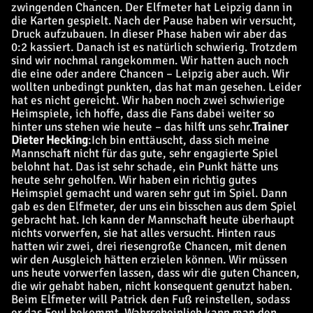
zwingenden Chancen. Der Elfmeter hat Leipzig dann in
die Karten gespielt. Nach der Pause haben wir versucht,
Druck aufzubauen. In dieser Phase haben wir aber das
0:2 kassiert. Danach ist es natürlich schwierig. Trotzdem
sind wir nochmal rangekommen. Wir hatten auch noch
die eine oder andere Chancen – Leipzig aber auch. Wir
wollten unbedingt punkten, das hat man gesehen. Leider
hat es nicht gereicht. Wir haben noch zwei schwierige
Heimspiele, ich hoffe, dass die Fans dabei weiter so
hinter uns stehen wie heute – das hilft uns sehr.
Trainer
Dieter Hecking
:
Ich bin enttäuscht, dass sich meine
Mannschaft nicht für das gute, sehr engagierte Spiel
belohnt hat. Das ist sehr schade, ein Punkt hätte uns
heute sehr geholfen. Wir haben ein richtig gutes
Heimspiel gemacht und waren sehr gut im Spiel. Dann
gab es den Elfmeter, der uns ein bisschen aus dem Spiel
gebracht hat. Ich kann der Mannschaft heute überhaupt
nichts vorwerfen, sie hat alles versucht. Hinten raus
hatten wir zwei, drei riesengroße Chancen, mit denen
wir den Ausgleich hätten erzielen können. Wir müssen
uns heute vorwerfen lassen, dass wir die guten Chancen,
die wir gehabt haben, nicht konsequent genutzt haben.
Beim Elfmeter will Patrick den Fuß reinstellen, sodass
er das Foul bekommt. Wahrscheinlich kann man den