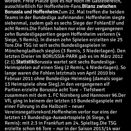
worden. Freie Plätze gibt es nur noch im Gästebereich,
ausschließlich für Hoffenheim-Fans.
Bilanz zwischen
Borussia und Hoffenheim
Zum 22. Mal treffen die beiden
Teams in der Bundesliga aufeinander. Hoffenheim siegte
siebenmal, zudem gab es sechs Siege der FohlenElf und
acht Remis.
Die Fohlen haben nur eine der vergangenen
zehn Bundesligapartien gegen Hoffenheim verloren (4
Siege, 5 Remis). In diesen zehn Spielen erzielten sie 25
Tore.
Die TSG ist seit sechs Bundesligaspielen in
Mönchengladbach sieglos (3 Remis, 3 Niederlagen). Den
letzten Dreier im BORUSSIA-PARK gab es im März 2012
(2:1).
Statistik
Borussia wartet seit sechs Bundesliga-
Heimspielen auf einen Sieg (2 Remis, 4 Niederlagen). So
lange waren die Fohlen letztmals von April 2010 bis
Februar 2011 ohne Bundesliga-Heimsieg (damals sogar
13 Heimspiele ohne Sieg).
In den vergangenen elf
Partien erzielte Borussia acht Tore – Tiefstwert
zusammen mit dem 1. FC Nürnberg und Hannover 96.
Der
VfL ging in keinem der letzten 13 Bundesligaspiele mit
einer Führung in die Halbzeit – neuer
Vereinsnegativrekord.
Hoffenheim verlor nur eins der
letzten 13 Bundesliga-Auswärtsspiele (6 Siege, 6
Remis): mit 2:3 in Frankfurt am 24. Spieltag.
Die TSG
erzielte schon 66 Tore – nur in der Saison 2013/14 war