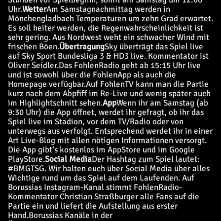
Uhr.
Wetter
Am Samstagnachmittag werden in
Mönchengladbach Temperaturen um zehn Grad erwartet.
Es soll heiter werden, die Regenwahrscheinlichkeit ist
sehr gering. Aus Nordwest weht ein schwacher Wind mit
frischen Böen.
Übertragung
Sky überträgt das Spiel live
auf Sky Sport Bundesliga 3 & HD3 live. Kommentator ist
Oliver Seidler.
Das FohlenRadio geht ab 15:15 Uhr live
und ist sowohl über die FohlenApp als auch die
Homepage verfügbar.
Auf FohlenTV kann man die Partie
kurz nach dem Abpfiff im Re-Live und wenig später auch
im Highlightschnitt sehen.
App
Wenn ihr am Samstag (ab
9:30 Uhr) die App öffnet, werdet ihr gefragt, ob ihr das
Spiel live im Stadion, vor dem TV/Radio oder von
unterwegs aus verfolgt. Entsprechend werdet ihr in einer
Art Live-Blog mit allen nötigen Informationen versorgt.
Die App gibt‘s kostenlos im AppStore und im Google
PlayStore.
Social Media
Der Hashtag zum Spiel lautet:
#BMGTSG. Wir halten euch über Social Media über alles
Wichtige rund um das Spiel auf dem Laufenden. Auf
Borussias Instagram-Kanal stimmt FohlenRadio-
Kommentator Christian Straßburger alle Fans auf die
Partie ein und liefert die Aufstellung aus erster
Hand.
Borussias Kanäle in der