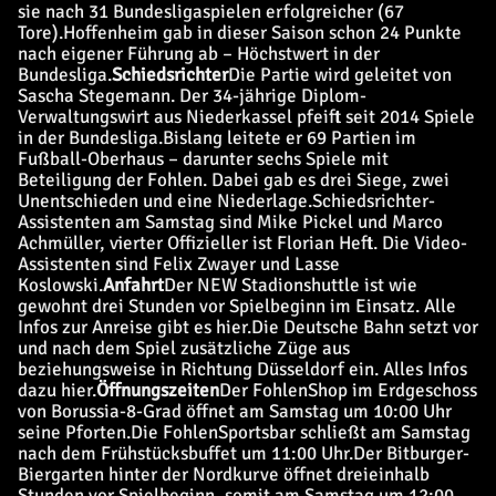
sie nach 31 Bundesligaspielen erfolgreicher (67
Tore).
Hoffenheim gab in dieser Saison schon 24 Punkte
nach eigener Führung ab – Höchstwert in der
Bundesliga.
Schiedsrichter
Die Partie wird geleitet von
Sascha Stegemann. Der 34-jährige Diplom-
Verwaltungswirt aus Niederkassel pfeift seit 2014 Spiele
in der Bundesliga.
Bislang leitete er 69 Partien im
Fußball-Oberhaus – darunter sechs Spiele mit
Beteiligung der Fohlen. Dabei gab es drei Siege, zwei
Unentschieden und eine Niederlage.
Schiedsrichter-
Assistenten am Samstag sind Mike Pickel und Marco
Achmüller, vierter Offizieller ist Florian Heft. Die Video-
Assistenten sind Felix Zwayer und Lasse
Koslowski.
Anfahrt
Der NEW Stadionshuttle ist wie
gewohnt drei Stunden vor Spielbeginn im Einsatz. Alle
Infos zur Anreise gibt es hier.
Die Deutsche Bahn setzt vor
und nach dem Spiel zusätzliche Züge aus
beziehungsweise in Richtung Düsseldorf ein. Alles Infos
dazu hier.
Öffnungszeiten
Der FohlenShop im Erdgeschoss
von Borussia-8-Grad öffnet am Samstag um 10:00 Uhr
seine Pforten.
Die FohlenSportsbar schließt am Samstag
nach dem Frühstücksbuffet um 11:00 Uhr.
Der Bitburger-
Biergarten hinter der Nordkurve öffnet dreieinhalb
Stunden vor Spielbeginn, somit am Samstag um 12:00