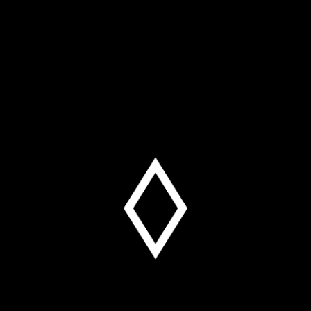
30. Spieltag
19.04.2026
1
1
31. Spieltag
25.04.2026
0
0
Co-Trainer im Pressegespräch
Herold & Leopold vs. Mohya & 
Lichte und Gellhaus: „Wir
Tegernsee-Duell 2026 -
32. Spieltag
03.05.2026
wollen all unsere Erfahrung
Halbfinale 1
1
0
einbringen“
07.08.2026
07
33. Spieltag
09.05.2026
3
1
34. Spieltag
16.05.2026
4
0