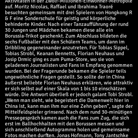
Aktivitäten in der Zwölf-Millionen-Einwohner-Metropole
auf. Moritz Nicolas, Raffael und Ibrahima Traoré
besuchten gemeinsam mit drei Spielern von Hongkong R
& F eine Sonderschule für geistig und körperliche
behinderte Kinder. Nach einer Tanzaufführung der rund
30 Jungen und Mädchen bekamen diese alle ein
Borussia-Trikot geschenkt. Zum Abschluss
bildeten die
sechs Fußballer mit den Schülern Teams, um dann im
Dribbling gegeneinander anzutreten. Für Tobias Sippel,
Tobias Strobl, Keanan Bennetts, Florian Neuhaus und
Josip Drmic ging es zum Puma-Store, wo sie von
geladenen Journalisten und Fans in Empfang genommen
wurden. Bei der Fragerunde bekamen die Spieler teils
ungewöhnliche Fragen gestellt. So sollte der in China
äußerst beliebte Florian Neuhaus erklären, wie attraktiv
er sich selbst auf einer Skala von 1 bis 10 einschätzen
würde. Die Antwort überließ er jedoch galant Tobi Strobl.
„Wenn man sieht, wie begeistert die Damenwelt hier in
China ist, kann man ihm nur eine Zehn geben“, sagte der
Mittelfeldspieler grinsend. Nach dem rund 30-minütigen
Pressegespräch kamen auch die Fans zum Zug, die sich
erst im Ballhochhalten mit den Borussen messen und
sich anschließend Autogramme holen und gemeinsame
Fotos machen durften. Jonas Hofmann, Tony Jantschke