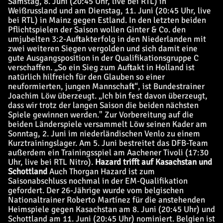
Samstag, 8. Juni (20:45 Uhr, live bei RTL) in
Weißrussland und am Dienstag, 11. Juni (20:45 Uhr, live
bei RTL) in Mainz gegen Estland. In den letzten beiden
Pflichtspielen der Saison wollen Ginter & Co. den
umjubelten 3:2-Auftakterfolg in den Niederlanden mit
zwei weiteren Siegen vergolden und sich damit eine
gute Ausgangsposition in der Qualifikationsgruppe C
verschaffen. „So ein Sieg zum Auftakt in Holland ist
natürlich hilfreich für den Glauben so einer
neuformierten, jungen Mannschaft“, ist Bundestrainer
Joachim Löw überzeugt. „Ich bin fest davon überzeugt,
dass wir trotz der langen Saison die beiden nächsten
Spiele gewinnen werden." Zur Vorbereitung auf die
beiden Länderspiele versammelt Löw seinen Kader am
Sonntag, 2. Juni im niederländischen Venlo zu einem
Kurztrainingslager. Am 5. Juni bestreitet das DFB-Team
außerdem ein Trainingsspiel am Aachener Tivoli (17:30
Uhr, live bei RTL Nitro).
Hazard trifft auf Kasachstan und
Schottland
Auch Thorgan Hazard ist zum
Saisonabschluss nochmal in der EM-Qualifikation
gefordert. Der 26-Jährige wurde vom belgischen
Nationaltrainer Roberto Martínez für die anstehenden
Heimspiele gegen Kasachstan am 8. Juni (20:45 Uhr) und
Schottland am 11. Juni (20:45 Uhr) nominiert. Belgien ist