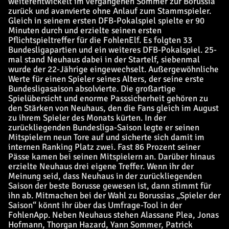
weiterentwickelt im vergangenen Sommer zur Borussia
zurück und avanvierte ohne Anlauf zum Stammspieler.
Gleich in seinem ersten DFB-Pokalspiel spielte er 90
Minuten durch und erzielte seinen ersten
Pflichtspieltreffer für die FohlenElf. Es folgten 33
Bundesligapartien und ein weiteres DFB-Pokalspiel. 25-
mal stand Neuhaus dabei in der Startelf, siebenmal
wurde der 22-Jährige eingewechselt. Außergewöhnliche
Werte für einen Spieler seines Alters, der seine erste
Bundesligasaison absolvierte. Die großartige
Spielübersicht und enorme Passsicherheit gehören zu
den Stärken von Neuhaus, den die Fans gleich im August
zu ihrem Spieler des Monats kürten. In der
zurückliegenden Bundesliga-Saison legte er seinen
Mitspielern neun Tore auf und sicherte sich damit im
internen Ranking Platz zwei. Fast 86 Prozent seiner
Pässe kamen bei seinen Mitspielern an. Darüber hinaus
erzielte Neuhaus drei eigene Treffer. Wenn ihr der
Meinung seid, dass Neuhaus in der zurückliegenden
Saison der beste Borusse gewesen ist, dann stimmt für
ihn ab. Mitmachen bei der Wahl zu Borussias „Spieler der
Saison“ könnt ihr über das Umfrage-Tool in der
FohlenApp. Neben Neuhaus stehen Alassane Plea, Jonas
Hofmann, Thorgan Hazard, Yann Sommer, Patrick