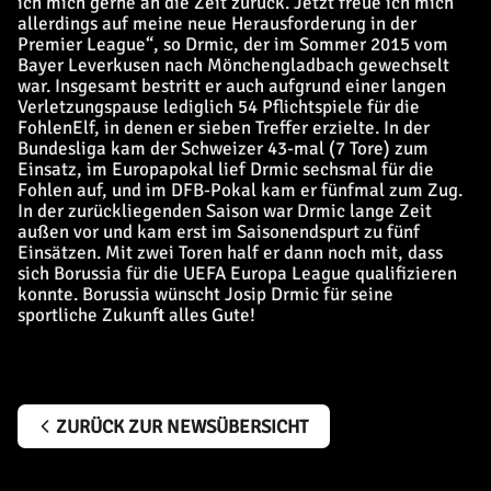
ich mich gerne an die Zeit zurück. Jetzt freue ich mich
allerdings auf meine neue Herausforderung in der
Premier League“, so Drmic, der im Sommer 2015 vom
Bayer Leverkusen nach Mönchengladbach gewechselt
war. Insgesamt bestritt er auch aufgrund einer langen
Verletzungspause lediglich 54 Pflichtspiele für die
FohlenElf, in denen er sieben Treffer erzielte. In der
Bundesliga kam der Schweizer 43-mal (7 Tore) zum
Einsatz, im Europapokal lief Drmic sechsmal für die
Fohlen auf, und im DFB-Pokal kam er fünfmal zum Zug.
In der zurückliegenden Saison war Drmic lange Zeit
außen vor und kam erst im Saisonendspurt zu fünf
Einsätzen. Mit zwei Toren half er dann noch mit, dass
sich Borussia für die UEFA Europa League qualifizieren
konnte. Borussia wünscht Josip Drmic für seine
sportliche Zukunft alles Gute!
ZURÜCK ZUR NEWSÜBERSICHT