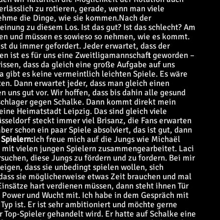
rlässlich zu rotieren, gerade, wenn man viele
ehme die Dinge, wie sie kommen.
Nach der
inung zu diesem Los. Ist das gut? Ist das schlecht? Am
en und müssen es sowieso so nehmen, wie es kommt.
st du immer gefordert. Jeder erwartet, dass der
n ist es für uns eine Zweitligamannschaft geworden –
wissen, dass da gleich eine große Aufgabe auf uns
a gibt es keine vermeintlich leichten Spiele. Es wäre
n. Dann erwartet jeder, dass man gleich einen
 uns gut vor. Wir hoffen, dass bis dahin alle gesund
tschlager gegen Schalke. Dann kommt direkt mein
ine Heimatstadt Leipzig. Das sind gleich viele
seldorf steckt immer viel Brisanz, die Fans erwarten
aber schon ein paar Spiele absolviert, das ist gut, dann
 Spielern:
Ich freue mich auf die Jungs wie Michaël
h mit vielen jungen Spielern zusammengearbeitet. Laci
rsuchen, diese Jungs zu fördern und zu fordern. Bei mir
zeigen, dass sie unbedingt spielen wollen, sich
dass sie möglicherweise etwas Zeit brauchen und mal
 Einsätze hart verdienen müssen, dann steht ihnen Tür
, Power und Wucht mit. Ich habe in dem Gespräch mit
 Typ ist. Er ist sehr ambitioniert und möchte gerne
r Top-Spieler gehandelt wird. Er hatte auf Schalke eine