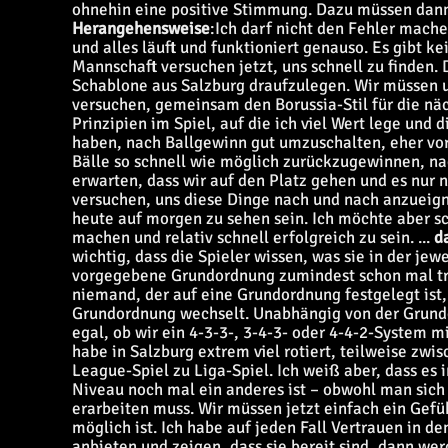
ohnehin eine positive Stimmung. Dazu müssen dan
Herangehensweise
:
Ich darf nicht den Fehler mach
und alles läuft und funktioniert genauso. Es gibt k
Mannschaft versuchen jetzt, uns schnell zu finden.
Schablone aus Salzburg draufzulegen. Wir müssen 
versuchen, gemeinsam den Borussia-Stil für die näc
Prinzipien im Spiel, auf die ich viel Wert lege und 
haben, nach Ballgewinn gut umzuschalten, eher vorw
Bälle so schnell wie möglich zurückzugewinnen, na
erwarten, dass wir auf den Platz gehen und es nur 
versuchen, uns diese Dinge nach und nach anzueigne
heute auf morgen zu sehen sein. Ich möchte aber sch
machen und relativ schnell erfolgreich zu sein.
...
d
wichtig, dass die Spieler wissen, was sie in der je
vorgegebene Grundordnung zumindest schon mal trai
niemand, der auf eine Grundordnung festgelegt ist,
Grundordnung wechselt. Unabhängig von der Grundor
egal, ob wir ein 4-3-3-, 3-4-3- oder 4-4-2-System m
habe in Salzburg extrem viel rotiert, teilweise zwi
League-Spiel zu Liga-Spiel. Ich weiß aber, dass es 
Niveau noch mal ein anderes ist – obwohl man sich 
erarbeiten muss. Wir müssen jetzt einfach ein Gef
möglich ist. Ich habe auf jeden Fall Vertrauen in de
anbieten und zeigen, dass sie bereit sind, dann wer