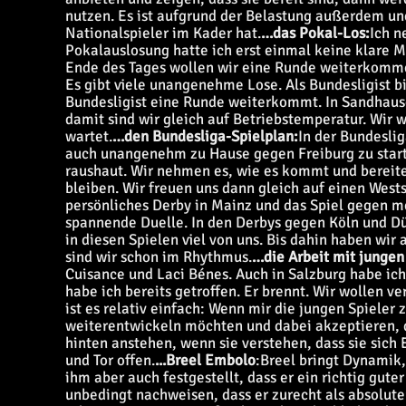
nutzen. Es ist aufgrund der Belastung außerdem une
Nationalspieler im Kader hat.
…
das Pokal-Los:
Ich n
Pokalauslosung hatte ich erst einmal keine klare Me
Ende des Tages wollen wir eine Runde weiterkomm
Es gibt viele unangenehme Lose. Als Bundesligist bi
Bundesligist eine Runde weiterkommt. In Sandhause
damit sind wir gleich auf Betriebstemperatur. Wir 
wartet.
…den Bundesliga-Spielplan:
In der Bundeslig
auch unangenehm zu Hause gegen Freiburg zu starte
raushaut. Wir nehmen es, wie es kommt und bereiten
bleiben. Wir freuen uns dann gleich auf einen Wes
persönliches Derby in Mainz und das Spiel gegen me
spannende Duelle. In den Derbys gegen Köln und Düs
in diesen Spielen viel von uns. Bis dahin haben wir 
sind wir schon im Rhythmus.
…die Arbeit mit jungen
Cuisance und Laci Bénes. Auch in Salzburg habe ic
habe ich bereits getroffen. Er brennt. Wir wollen ve
ist es relativ einfach: Wenn mir die jungen Spieler 
weiterentwickeln möchten und dabei akzeptieren, 
hinten anstehen, wenn sie verstehen, dass sie sich
und Tor offen.
...Breel Embolo
:
Breel bringt Dynamik
ihm aber auch festgestellt, dass er ein richtig guter
unbedingt nachweisen, dass er zurecht als absolute