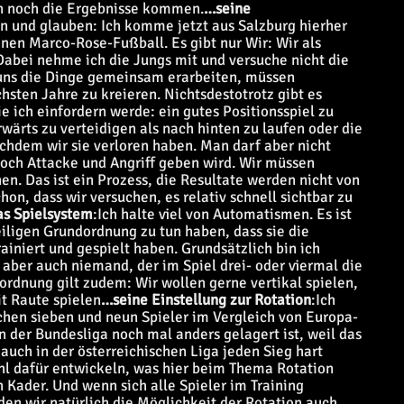
n noch die Ergebnisse kommen.
…seine
en und glauben: Ich komme jetzt aus Salzburg hierher
einen Marco-Rose-Fußball. Es gibt nur Wir: Wir als
 Dabei nehme ich die Jungs mit und versuche nicht die
uns die Dinge gemeinsam erarbeiten, müssen
hsten Jahre zu kreieren. Nichtsdestotrotz gibt es
die ich einfordern werde: ein gutes Positionsspiel zu
ärts zu verteidigen als nach hinten zu laufen oder die
chdem wir sie verloren haben. Man darf aber nicht
noch Attacke und Angriff geben wird. Wir müssen
n. Das ist ein Prozess, die Resultate werden nicht von
on, dass wir versuchen, es relativ schnell sichtbar zu
as Spielsystem
:
Ich halte viel von Automatismen. Es ist
weiligen Grundordnung zu tun haben, dass sie die
niert und gespielt haben. Grundsätzlich bin ich
 aber auch niemand, der im Spiel drei- oder viermal die
dnung gilt zudem: Wir wollen gerne vertikal spielen,
it Raute spielen
…seine Einstellung zur Rotation
:
Ich
schen sieben und neun Spieler im Vergleich von Europa-
in der Bundesliga noch mal anders gelagert ist, weil das
auch in der österreichischen Liga jeden Sieg hart
ühl dafür entwickeln, was hier beim Thema Rotation
n Kader. Und wenn sich alle Spieler im Training
den wir natürlich die Möglichkeit der Rotation auch