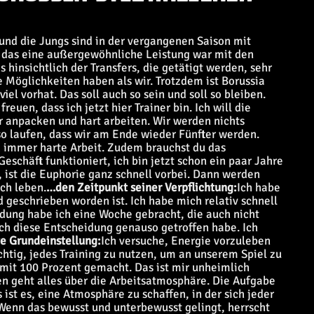
und die Jungs sind in der vergangenen Saison mit
s das eine außergewöhnliche Leistung war mit den
 hinsichtlich der Transfers, die getätigt werden, sehr
e Möglichkeiten haben als wir. Trotzdem ist Borussia
viel vorhat. Das soll auch so sein und soll so bleiben.
freuen, dass ich jetzt hier Trainer bin. Ich will die
r anpacken und hart arbeiten. Wir werden nichts
o laufen, dass wir am Ende wieder Fünfter werden.
d immer harte Arbeit. Zudem brauchst du das
eschäft funktioniert, ich bin jetzt schon ein paar Jahre
, ist die Euphorie ganz schnell vorbei. Dann werden
ch leben.
…den Zeitpunkt seiner Verpflichtung:
Ich habe
d geschrieben worden ist. Ich habe mich relativ schnell
ndung habe ich eine Woche gebracht, die auch nicht
 ich diese Entscheidung genauso getroffen habe. Ich
ve Grundeinstellung:
Ich versuche, Energie vorzuleben
ichtig, jedes Training zu nutzen, um an unserem Spiel zu
 mit 100 Prozent gemacht. Das ist mir unheimlich
en geht alles über die Arbeitsatmosphäre. Die Aufgabe
ist es, eine Atmosphäre zu schaffen, in der sich jeder
 Wenn das bewusst und unterbewusst gelingt, herrscht