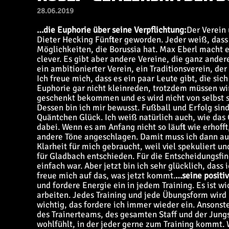
28.06.2019
…die Euphorie über seine Verpflichtung:
Der Verein 
Dieter Hecking Fünfter geworden. Jeder weiß, das
Möglichkeiten, die Borussia hat. Max Eberl macht es
clever. Es gibt aber andere Vereine, die ganz ander
ein ambitionierter Verein, ein Traditionsverein, der 
Ich freue mich, dass es ein paar Leute gibt, die sich 
Euphorie gar nicht kleinreden, trotzdem müssen wi
geschenkt bekommen und es wird nicht von selbst s
Dessen bin ich mir bewusst. Fußball und Erfolg sin
Quäntchen Glück. Ich weiß natürlich auch, wie das G
dabei. Wenn es am Anfang nicht so läuft wie erhofft
andere Töne angeschlagen. Damit muss ich dann au
Klarheit für mich gebraucht, weil viel spekuliert un
für Gladbach entschieden. Für die Entscheidungsfi
einfach war. Aber jetzt bin ich sehr glücklich, dass
freue mich auf das, was jetzt kommt.
…seine positi
und fordere Energie ein in jedem Training. Es ist w
arbeiten. Jedes Training und jede Übungsform wird
wichtig, das fordere ich immer wieder ein. Ansonst
des Trainerteams, des gesamten Staff und der Jungs 
wohlfühlt, in der jeder gerne zum Training kommt.