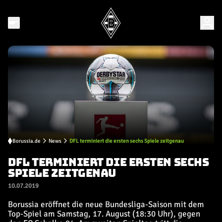
Borussia.de
News
DFL terminiert die ersten sechs Spiele zeitgenau
DFL TERMINIERT DIE ERSTEN SECHS
SPIELE ZEITGENAU
10.07.2019
Borussia eröffnet die neue Bundesliga-Saison mit dem
Top-Spiel am Samstag, 17. August (18:30 Uhr), gegen