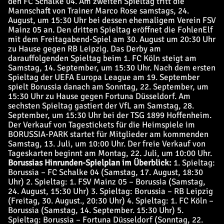
den FC Schalke 04. Am zweiten Spieltag tritt die
Mannschaft von Trainer Marco Rose samstags, 24.
August, um 15:30 Uhr bei dessen ehemaligem Verein FSV
Mainz 05 an. Den dritten Spieltag eröffnet die FohlenElf
mit dem Freitagabend-Spiel am 30. August um 20:30 Uhr
zu Hause gegen RB Leipzig. Das Derby am
darauffolgenden Spieltag beim 1. FC Köln steigt am
Samstag, 14. September, um 15:30 Uhr. Nach dem ersten
Spieltag der UEFA Europa League am 19. September
spielt Borussia danach am Sonntag, 22. September, um
15:30 Uhr zu Hause gegen Fortuna Düsseldorf. Am
sechsten Spieltag gastiert der VfL am Samstag, 28.
September, um 15:30 Uhr bei der TSG 1899 Hoffenheim.
Der Verkauf von Tagestickets für die Heimspiele im
BORUSSIA-PARK startet für Mitglieder am kommenden
Samstag, 13. Juli, um 10:00 Uhr. Der freie Verkauf von
Tageskarten beginnt am Montag, 22. Juli, um 10:00 Uhr.
Borussias Hinrunden-Spielplan im Überblick:
1. Spieltag:
Borussia – FC Schalke 04 (Samstag, 17. August, 18:30
Uhr) 2. Spieltag: 1. FSV Mainz 05 – Borussia (Samstag,
24. August, 15:30 Uhr) 3. Spieltag: Borussia – RB Leipzig
(Freitag, 30. August., 20:30 Uhr) 4. Spieltag: 1. FC Köln –
Borussia (Samstag, 14. September. 15:30 Uhr) 5.
Spieltag: Borussia – Fortuna Düsseldorf (Sonntag, 22.