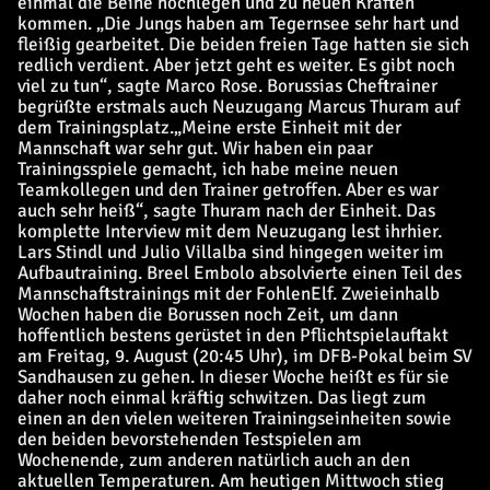
einmal die Beine hochlegen und zu neuen Kräften
kommen. „Die Jungs haben am Tegernsee sehr hart und
fleißig gearbeitet. Die beiden freien Tage hatten sie sich
redlich verdient. Aber jetzt geht es weiter. Es gibt noch
viel zu tun“, sagte Marco Rose. Borussias Cheftrainer
begrüßte erstmals auch Neuzugang Marcus Thuram auf
dem Trainingsplatz.
„
Meine erste Einheit mit der
Mannschaft war sehr gut. Wir haben ein paar
Trainingsspiele gemacht, ich habe meine neuen
Teamkollegen und den Trainer getroffen. Aber es war
auch sehr heiß“, sagte Thuram nach der Einheit. Das
komplette Interview mit dem Neuzugang lest ihr
hier.
Lars Stindl und Julio Villalba sind hingegen weiter im
Aufbautraining. Breel Embolo absolvierte einen Teil des
Mannschaftstrainings mit der FohlenElf. Zweieinhalb
Wochen haben die Borussen noch Zeit, um dann
hoffentlich bestens gerüstet in den Pflichtspielauftakt
am Freitag, 9. August (20:45 Uhr), im DFB-Pokal beim SV
Sandhausen zu gehen. In dieser Woche heißt es für sie
daher noch einmal kräftig schwitzen. Das liegt zum
einen an den vielen weiteren Trainingseinheiten sowie
den beiden bevorstehenden Testspielen am
Wochenende, zum anderen natürlich auch an den
aktuellen Temperaturen. Am heutigen Mittwoch stieg