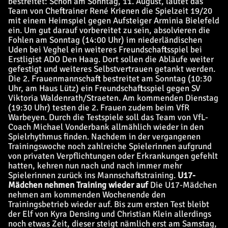
bestreitet: Schon am Sonntag, 11. August, läutet das
Team von Cheftrainer René Krienen die Spielzeit 19/20
mit einem Heimspiel gegen Aufsteiger Arminia Bielefeld
ein. Um gut darauf vorbereitet zu sein, absolvieren die
Fohlen am Sonntag (14:00 Uhr) im niederländischen
Uden bei Veghel ein weiteres Freundschaftsspiel bei
Erstligist ADO Den Haag. Dort sollen die Abläufe weiter
gefestigt und weiteres Selbstvertrauen getankt werden.
Die 2. Frauenmannschaft bestreitet am Sonntag (10:30
Uhr, am Haus Lütz) ein Freundschaftsspiel gegen SV
Viktoria Waldenrath/Straeten. Am kommenden Dienstag
(19:30 Uhr) testen die 2. Frauen zudem beim VfR
Warbeyen. Durch die Testspiele soll das Team von VfL-
Coach Michael Vonderbank allmählich wieder in den
Spielrhythmus finden. Nachdem in der vergangenen
Trainingswoche noch zahlreiche Spielerinnen aufgrund
von privaten Verpflichtungen oder Erkrankungen gefehlt
hatten, kehren nun nach und nach immer mehr
Spielerinnen zurück ins Mannschaftstraining.
U17-
Mädchen nehmen Training wieder auf
Die U17-Mädchen
nehmen am kommenden Wochenende den
Trainingsbetrieb wieder auf. Bis zum ersten Test bleibt
der Elf von Kyra Densing und Christian Klein allerdings
noch etwas Zeit, dieser steigt nämlich erst am Samstag,