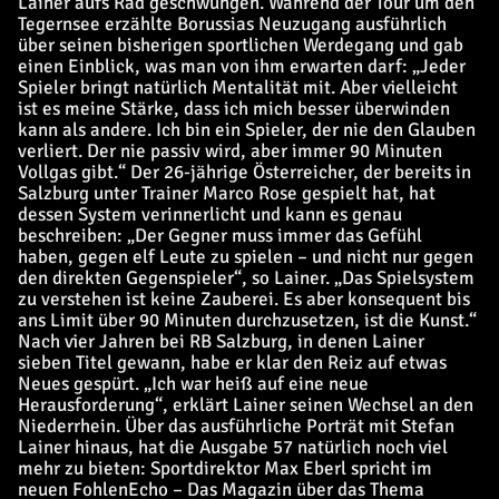
Lainer aufs Rad geschwungen. Während der Tour um den
Tegernsee erzählte Borussias Neuzugang ausführlich
über seinen bisherigen sportlichen Werdegang und gab
einen Einblick, was man von ihm erwarten darf: „Jeder
Spieler bringt natürlich Mentalität mit. Aber vielleicht
ist es meine Stärke, dass ich mich besser überwinden
kann als andere. Ich bin ein Spieler, der nie den Glauben
verliert. Der nie passiv wird, aber immer 90 Minuten
Vollgas gibt.“ Der 26-jährige Österreicher, der bereits in
Salzburg unter Trainer Marco Rose gespielt hat, hat
dessen System verinnerlicht und kann es genau
beschreiben: „Der Gegner muss immer das Gefühl
haben, gegen elf Leute zu spielen – und nicht nur gegen
den direkten Gegenspieler“, so Lainer. „Das Spielsystem
zu verstehen ist keine Zauberei. Es aber konsequent bis
ans Limit über 90 Minuten durchzusetzen, ist die Kunst.“
Nach vier Jahren bei RB Salzburg, in denen Lainer
sieben Titel gewann, habe er klar den Reiz auf etwas
Neues gespürt. „Ich war heiß auf eine neue
Herausforderung“, erklärt Lainer seinen Wechsel an den
Niederrhein. Über das ausführliche Porträt mit Stefan
Lainer hinaus, hat die Ausgabe 57 natürlich noch viel
mehr zu bieten: Sportdirektor Max Eberl spricht im
neuen FohlenEcho – Das Magazin über das Thema