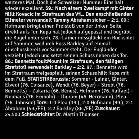
weiteres Mal. Doch die Schweizer Nummer Eins hält
wieder exzellent.
59.: Nach einem Zweikampf mit Ginter
fällt Kovacic im Strafraum des VfL. Den anschließenden
Elfmeter verwandelt Tammy Abraham sicher – 2:1.
69.:
Hofmann bringt einen Freistoß von der linken Seite
direkt aufs Tor. Kepa hat jedoch aufgepasst und begräbt
die Kugel unter sich. 78.: Lainer missglückt ein Rückspiel
auf Sommer, wodurch Ross Barkley auf einmal
einschussbereit vor Sommer steht. Der Engländer
verzieht jedoch und setzt seinen Schuss neben das Tor.
86.: Bennetts foult
Mount im Strafraum, den fälligen
Strafstoß verwandelt Barkley – 2:2.
87.:
Bennetts wird
im Strafraum freigespielt, seinen Schuss hält Kepa mit
dem Fuß.
STATISTIK
Borussia:
Sommer - Lainer, Ginter,
Elvedi (76. Cuisance), Wendt (76. Beyer) – Strobl (76.
Bennetts) – Zakaria (66. Bénes), Hofmann (76. Raffael) –
Neuhaus (76. Embolo) – Thuram (46. Herrmann), Plea
(76. Johnson)
Tore:
1:0 Plea (13.), 2:0 Hofmann (39.), 2:1
Abraham (59./FE), 2:2 Barkley (86./FE)
Zuschauer:
24.500
Schiedsrichter:
Dr. Martin Thomsen