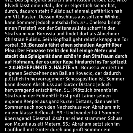
Elvedi lässt einen Ball, den er eigentlich sicher hat,
durch, dadurch steht Pulisic auf einmal gefährlich nah
am VfL-Kasten. Dessen Abschluss aus spitzem Winkel
kann Sommer jedoch entschärfen. 37.: Chelsea bringt
einen Freistoß von der Seitenauslinie scharf in den
Strafraum von Borussia und findet dort als Abnehmer
Christian Pulisic. Sein Kopfball geht relativ knapp am Tor
vorbei.
39.:
Borussia fährt einen schnellen Angriff über
Plea: Der Franzose treibt den Ball einige Meter und
steckt das Spielgerät dann schön in den Strafraum durch
auf Hofmann, der es unter Kepa hindurch ins Tor spitzelt
– 2:0.
HÖHEPUNKTE 2. HÄLFTE
49.: Borussia verliert im
eigenen Sechzehner den Ball an Kovacic, der dadurch
plötzlich in hervorragender Schussposition ist. Sommer
kann dessen Abschluss aus kurzer Distanz jedoch
hervorragend entschärfen. 51.: Plötzlich brennt's im
Strafraum der FohlenElf: Erst prüft Lainer seinen
eigenen Keeper aus ganz kurzer Distanz, dann wehrt
Sommer auch noch den Nachschuss von Abraham mit
einem klasse Reflex ab. 53.: Und wieder hält Sommer
überragend! Diesmal löscht er einen strammen Schuss
von Mount aus elf Metern. 55.: Abraham setzt sich im
Laufduell mit Ginter durch und prüft Sommer ein