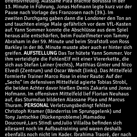
offensivfreudig. Alassane Plea brachte Borussia in der
13. Minute in Führung, Jonas Hofmann legte kurz vor der
Pause nach Vorlage des Franzosen nach (39.). Im
zweiten Durchgang gaben dann die Londoner den Ton an
und tauchten einige Male gefährlich vor dem VfL-Kasten
auf. Yann Sommer konnte die Abschlüsse aus dem Spiel
heraus alle entschärfen, beim Foulelfmeter von Tammy
Abraham in der 59. Minute und beim Strafstoß von Ross
Barkley in der 86. Minute musste aber auch er hinter sich
greifen.
AUFSTELLUNG
Das Tor hütete Yann Sommer. Vor
ihm verteidigte die FohlenElf mit einer Viererkette, die
sich aus Stefan Lainer (rechts), Matthias Ginter und Nico
Elvedi (Zentrum) und Oscar Wendt (links). Das Mittelfeld
formierte Trainer Marco Rose in einer Raute: Auf der
„Sechs“ im defensiven Mittelfeld agierte Tobias Strobl,
die beiden Achter davor hießen Denis Zakaria und Jonas
Hofmann. Im offensiven Mittelfeld lief Florian Neuhaus
auf, das Sturmduo bildeten Alassane Plea und Marcus
Thuram.
PERSONAL
Verletzungsbedingt fehlten
Christoph Kramer (Bänderriss im Sprunggelenk) und
Tony Jantschke (Rückenprobleme).
Mamadou
Doucouré
,
Lars Stindl
und
Julio Villalba
befinden sich
allesamt noch im Aufbautraining und waren deshalb
ebenfalls noch nicht im Kader. Ibrahima Traoré, der nach