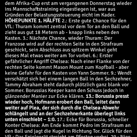
dem Afrika-Cup erst am vergangenen Donnerstag wieder
ins Mannschaftstraining eingestiegen ist, war aus
Gründen der Belastungssteuerung nicht im Kader.
HÖHEPUNKTE 1. HÄLFTE
2.: Erste gute Chance für den
VfL: Thuram kommt zentral vor dem Tor an den Ball und
zieht aus gut 18 Metern ab - knapp links neben den
Kasten. 3.: Nächste Chance, wieder Thuram: Der
Franzose wird auf der rechten Seite in den Strafraum
geschickt, sein Abschluss aus spitzem Winkel geht
dieses Mal etwas weiter am Tor vorbei. 6.: Erster
gefährlicher Angriff Chelsea: Nach einer Flanke von der
rechten Seite kommt Mason Mount zum Kopfball - aber
keine Gefahr für den Kasten von Yann Sommer. 9.: Wendt
verschätzt sich bei einem langen Ball in den Sechzehner,
Tammy Abraham steht dadurch plötzlich ganz blank vor
Sommer. Borussias Keeper kann den Schuss jedoch in
glänzender Manier zur Ecke klären.
13.: Borussia presst
wieder hoch, Hofmann erobert den Ball, leitet dann
weiter auf Plea, der sich durch die Chelsea-Abwehr
schlängelt und an der Sechzehnerkante überlegt links
unten einschiebt – 1:0.
17.: Ecke für Borussia, schneller
Konter Chelsea: Am Ende kommt Pedro im Strafraum an
den Ball und jagt die Kugel in Richtung Tor. Glück für den
VfL: Das Spielgerät streicht am Pfosten vorbei. 29.: Nico