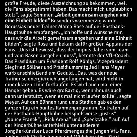
große Freude, diese Auszeichnung zu bekommen, weil
die Fans abgestimmt haben. Das macht mich unglaublich
stolz“, sagte Sommer.
„Arbeit gemeinsam angehen und
eine Einheit bilden“
Besonders warmherzig wurde
Borussias neuer Trainer Marco Rose auf der Postbank-
Hauptbühne empfangen. „Ich hoffe und wünsche mir,
dass wir die Arbeit gemeinsam angehen und eine Einheit
bilden“, sagte Rose und bekam dafür großen Applaus der
Fans. „Uns ist bewusst, dass der Impuls dabei vom Team
und vom Rasen ausgehen muss“, betonte der VfL-Coach.
Das Präsidium um Präsident Rolf Königs, Vizepräsident
Siegfried Söllner und Präsidiumsmitglied Hans Meyer
warb anschließend um Geduld. „Das, was der neue
Trainer so energiereich angefangen hat, wird nicht in
einer klaren Linie fortlaufen. Es wird auch mal einen
Hänger geben. Es wäre großartig, wenn ihr uns auch
dann unterstützt, wenn es mal nicht laufen sollte“, sagte
Meyer. Auf den Bühnen rund ums Stadion gab es den
ganzen Tag ein buntes Rahmenprogramm. So traten auf
der Postbank-Hauptbühne beispielsweise „just:is“,
„Nancy Franck“, „Rick Arena“ und „Specktakel“ auf. Auf
der Kinderbühne unterhielt unter anderem
Jonglierkünstler Luca Pferdmenges die jungen VfL-Fans,
zudem gab für die Jungen und Mädchen eine „Start