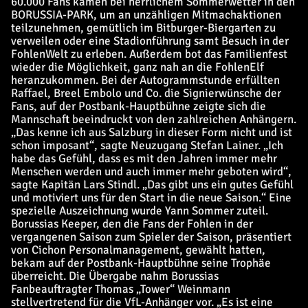
60.000 Fans kamen bei herrlichem Sommerwetter in den
BORUSSIA-PARK, um an unzähligen Mitmachaktionen
teilzunehmen, gemütlich im Bitburger-Biergarten zu
verweilen oder eine Stadionführung samt Besuch in der
FohlenWelt zu erleben. Außerdem bot das Familienfest
wieder die Möglichkeit, ganz nah an die FohlenElf
heranzukommen. Bei der Autogrammstunde erfüllten
Raffael, Breel Embolo und Co. die Signierwünsche der
Fans, auf der Postbank-Hauptbühne zeigte sich die
Mannschaft beeindruckt von den zahlreichen Anhängern.
„Das kenne ich aus Salzburg in dieser Form nicht und ist
schon imposant“, sagte Neuzugang Stefan Lainer. „Ich
habe das Gefühl, dass es mit den Jahren immer mehr
Menschen werden und auch immer mehr geboten wird“,
sagte Kapitän Lars Stindl. „Das gibt uns ein gutes Gefühl
und motiviert uns für den Start in die neue Saison.“ Eine
spezielle Auszeichnung wurde Yann Sommer zuteil.
Borussias Keeper, den die Fans der Fohlen in der
vergangenen Saison zum Spieler der Saison, präsentiert
von Cichon Personalmanagement, gewählt hatten,
bekam auf der Postbank-Hauptbühne seine Trophäe
überreicht. Die Übergabe nahm Borussias
Fanbeauftragter Thomas „Tower“ Weinmann
stellvertretend für die VfL-Anhänger vor. „Es ist eine