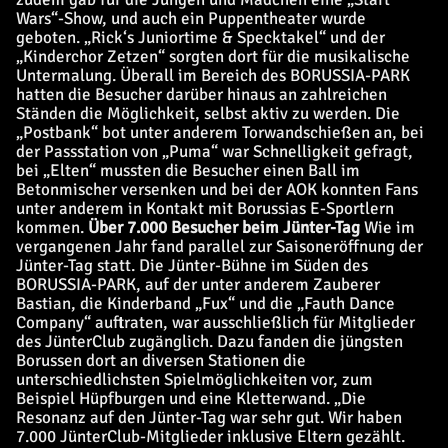
Wars“-Show, und auch ein Puppentheater wurde
geboten. „Rick‘s Juniortime & Specktakel“ und der
„Kinderchor Zetzen“ sorgten dort für die musikalische
Untermalung. Überall im Bereich des BORUSSIA-PARK
hatten die Besucher darüber hinaus an zahlreichen
Ständen die Möglichkeit, selbst aktiv zu werden. Die
„Postbank“ bot unter anderem Torwandschießen an, bei
der Passstation von „Puma“ war Schnelligkeit gefragt,
bei „Elten“ mussten die Besucher einen Ball im
Betonmischer versenken und bei der AOK konnten Fans
unter anderem in Kontakt mit Borussias E-Sportlern
kommen.
Über 7.000 Besucher beim Jünter-Tag
Wie im
vergangenen Jahr fand parallel zur Saisoneröffnung der
Jünter-Tag statt. Die Jünter-Bühne im Süden des
BORUSSIA-PARK, auf der unter anderem Zauberer
Bastian, die Kinderband „Fux“ und die „Fauth Dance
Company“ auftraten, war ausschließlich für Mitglieder
des JünterClub zugänglich. Dazu fanden die jüngsten
Borussen dort an diversen Stationen die
unterschiedlichsten Spielmöglichkeiten vor, zum
Beispiel Hüpfburgen und eine Kletterwand. „Die
Resonanz auf den Jünter-Tag war sehr gut. Wir haben
7.000 JünterClub-Mitglieder inklusive Eltern gezählt.