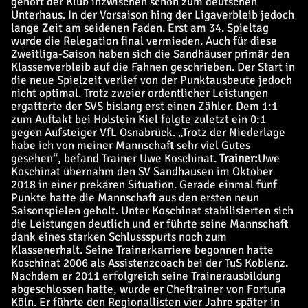
gehört der Klub inzwischen schon zum deutschen
Unterhaus. In der Vorsaison hing der Ligaverbleib jedoch
lange Zeit am seidenen Faden. Erst am 34. Spieltag
wurde die Relegation final vermieden. Auch für diese
Zweitliga-Saison haben sich die Sandhäuser primär den
Klassenverbleib auf die Fahnen geschrieben. Der Start in
die neue Spielzeit verlief von der Punktausbeute jedoch
nicht optimal. Trotz zweier ordentlicher Leistungen
ergatterte der SVS bislang erst einen Zähler. Dem 1:1
zum Auftakt bei Holstein Kiel folgte zuletzt ein 0:1
gegen Aufsteiger VfL Osnabrück. „Trotz der Niederlage
habe ich von meiner Mannschaft sehr viel Gutes
gesehen“, befand Trainer Uwe Koschinat.
Trainer:
Uwe
Koschinat übernahm den SV Sandhausen im Oktober
2018 in einer prekären Situation. Gerade einmal fünf
Punkte hatte die Mannschaft aus den ersten neun
Saisonspielen geholt. Unter Koschinat stabilisierten sich
die Leistungen deutlich und er führte seine Mannschaft
dank eines starken Schlussspurts noch zum
Klassenerhalt. Seine Trainerkarriere begonnen hatte
Koschinat 2006 als Assistenzcoach bei der TuS Koblenz.
Nachdem er 2011 erfolgreich seine Trainerausbildung
abgeschlossen hatte, wurde er Cheftrainer von Fortuna
Köln. Er führte den Regionallisten vier Jahre später in