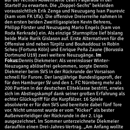
Startelf zu erwarten. Die „Doppel-Sechs“ bekleiden
voraussichtlich Erik Zenga und Neuzugang Ivan Paurevic
(kam vom FK Ufa). Die offensive Dreierreihe nahmen in
den ersten beiden Zweitligaspielen Kevin Behrens,
Philipp Förster und Neuzugang Mario Engels (kam von
Roda Kerkrade) ein. Als einzige Sturmspitze lief bislang
beide Male Rurik Gislason auf. Erste Alternativen für die
Offensive sind neben Türpitz und Bouhaddouz in Robin
Scheu (Fortuna Köln) und Enrique Peña Zaune (Borussia
Dortmund U19) zwei weitere Neuzugänge.
Im
Fokus:
Dennis Diekmeier
: Als vereinsloser Winter-
Neuzugang ablösefrei gekommen, sorgte Dennis
Diekmeier beim SVS in der Rückrunde der Vorsaison
schnell für Furore. Der langjährige Bundesligaprofi, der
für den Hamburger SV und den 1. FC Nürnberg mehr als
200 Partien in der deutschen Eliteklasse bestritt, erwies
sich im Abstiegskampf dank seiner großen Erfahrung als
echter Glücksgriff für die Kurpfälzer. 16 Spiele
absolvierte er für den SVS und bereitete dabei fünf Tore
vor. Nicht umsonst wurde er vom "Kicker" als bester
Außenverteidiger der Rückrunde in der 2. Liga
ausgezeichnet. Im Sommer unterzeichnete Diekmeier
daraufhin einen Drei-Jahres-Vertrag. „Am Anfang wollte