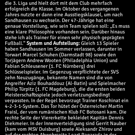
die 3. Liga und hielt dort mit dem Club mehrfach
erfolgreich die Klasse. Im Oktober des vergangenen
Jahres nutzte er dann eine Ausstiegsklausel, um nach
Sandhausen zu wechseln. Der 47-Jährige hat eine
genaue Vorstellung, wie sein Team spielen soll: „Es muss
eine klare Philosophie vorhanden sein. Darüber hinaus
stehe ich als Trainer für einen sehr physisch geprägten
Fußball.“
System und Aufstellung:
Gleich 13 Spieler
haben Sandhausen im Sommer verlassen, darunter in
Torwart Marcel Schuhen (Darmstadt 98) sowie den
Torjägern Andrew Wooten (Philadelphia Union) und
Fabian Schleusener (1. FC Nürnberg) drei
Schlüsselspieler. Im Gegenzug verpflichtete der SVS
zehn Neuzugänge, bekannte Namen sind die von
Angreifer Aziz Bouhaddouz (Al-Batin) und Spielmacher
Philip Türpitz (1. FC Magdeburg), die die ersten beiden
Meisterschaftsspiele jedoch verletzungsbedingt
verpassten. In der Regel bevorzugt Trainer Koschinat ein
4-2-3-1-System. Das Tor hütet der Österreicher Martin
Fraisl, der vom rumänischen Klub FC Botosani kam. Die
rechte Seite der Viererkette bekleidet Kapitän Dennis
Diekmeier. In der Innenverteidigung sind Gerrit Nauber
(kam vom MSV Duisburg) sowie Aleksandr Zhirov und
auf der rechten Abwehrseite Leart Paqarada in der