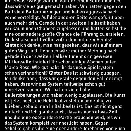
bin etwas zwiegespalten. Auf der einen Seite finde ich,
dass wir vieles gut gemacht haben. Wir hatten gegen den
Ball viele Balleroberungen und haben aggressiv nach
vorne verteidigt. Auf der anderen Seite war gefühlt aber
auch mehr drin. Gerade in der zweiten Halbzeit haben
wir kaum noch Chancen zugelassen und hatten selbst die
eine oder andere große Chance die Führung zu erzielen.
Du bist also nicht völlig zufrieden mit dem Remis?
Ginter:
Ich denke, man hat gesehen, dass wir auf einem
guten Weg sind. Dennoch wäre meiner Meinung nach
gerade in der zweiten Halbzeit mehr drin gewesen.
Mittlerweile trainiert ihr schon einige Wochen unter
Marco Rose. Wie gut habt ihr das neue Spielsystem
schon verinnerlicht?
Ginter:
Das ist schwierig zu sagen.
Ich denke aber, dass wir gerade gegen den Ball gezeigt
haben, dass wir das System teilweise schon gut
umsetzen können. Wir hatten viele hohe
Balleroberungen und haben wenig zugelassen. Die Kunst
ist jetzt noch, die Hektik abzustellen und ruhig zu
blieben, sobald man in Ballbesitz ist. Das ist nicht ganz
einfach und ich glaube auch, dass es noch etwas Zeit
und die eine oder andere Partie brauchen wird, bis wir
das System komplett verinnerlicht haben.
Gegen
Schalke gab es die eine oder andere Torchance von euch.