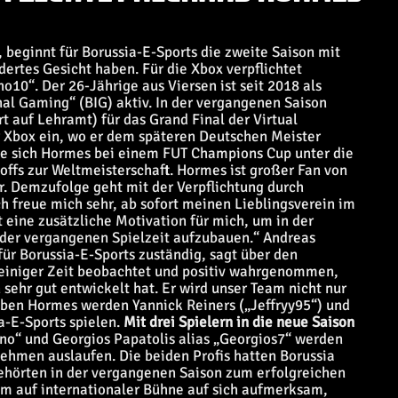
 beginnt für Borussia-E-Sports die zweite Saison mit
ertes Gesicht haben. Für die Xbox verpflichtet
10“. Der 26-Jährige aus Viersen ist seit 2018 als
nal Gaming“ (BIG) aktiv. In der vergangenen Saison
t auf Lehramt) für das Grand Final der Virtual
er Xbox ein, wo er dem späteren Deutschen Meister
te sich Hormes bei einem FUT Champions Cup unter die
-offs zur Weltmeisterschaft. Hormes ist großer Fan von
r. Demzufolge geht mit der Verpflichtung durch
Ich freue mich sehr, ab sofort meinen Lieblingsverein im
t eine zusätzliche Motivation für mich, um in der
der vergangenen Spielzeit aufzubauen.“ Andreas
für Borussia-E-Sports zuständig, sagt über den
einiger Zeit beobachtet und positiv wahrgenommen,
 sehr gut entwickelt hat. Er wird unser Team nicht nur
eben Hormes werden Yannick Reiners („Jeffryy95“) und
a-E-Sports spielen.
Mit drei Spielern in die neue Saison
o“ und Georgios Papatolis alias „Georgios7“ werden
ehmen auslaufen. Die beiden Profis hatten Borussia
gehörten in der vergangenen Saison zum erfolgreichen
m auf internationaler Bühne auf sich aufmerksam,