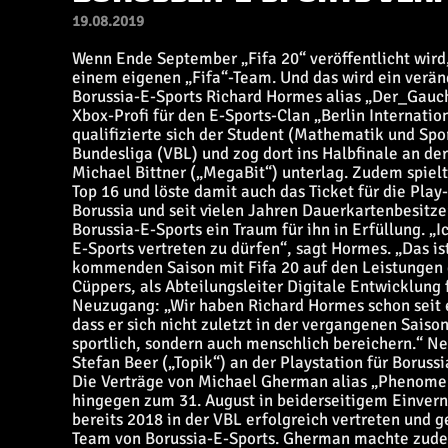
19.08.2019
Wenn Ende September „Fifa 20“ veröffentlicht wird,
einem eigenen „Fifa“-Team. Und das wird ein veränd
Borussia-E-Sports Richard Hormes alias „Der_Gaucho
Xbox-Profi für den E-Sports-Clan „Berlin Internatio
qualifizierte sich der Student (Mathematik und Spor
Bundesliga (VBL) und zog dort ins Halbfinale an d
Michael Bittner („MegaBit“) unterlag. Zudem spiel
Top 16 und löste damit auch das Ticket für die Play
Borussia und seit vielen Jahren Dauerkartenbesitze
Borussia-E-Sports ein Traum für ihn in Erfüllung. „
E-Sports vertreten zu dürfen“, sagt Hormes. „Das is
kommenden Saison mit Fifa 20 auf den Leistungen 
Cüppers, als Abteilungsleiter Digitale Entwicklung 
Neuzugang: „Wir haben Richard Hormes schon seit 
dass er sich nicht zuletzt in der vergangenen Saison
sportlich, sondern auch menschlich bereichern.“ N
Stefan Beer („Topik“) an der Playstation für Borussi
Die Verträge von Michael Gherman alias „Phenomen
hingegen zum 31. August in beiderseitigem Einvern
bereits 2018 in der VBL erfolgreich vertreten und 
Team von Borussia-E-Sports. Gherman machte zude