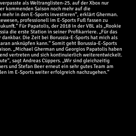
 verpasste als Weltranglisten-25. auf der Xbox nur
 der kommenden Saison noch mehr auf die
h mehr in den E-Sports investieren“, erklärt Gherman.
 gewesen, professionell im E-Sports Fuß fassen zu
kunft.“ Für Papatolis, der 2018 in der VBL als „Rookie
ia die erste Station in seiner Profikarriere. „Für das
 dankbar. Die Zeit bei Borussia-E-Sports hat mich als
 daran anknüpfen kann.“ Somit geht Borussia-E-Sports
-Saison. „Michael Gherman und Georgios Papatolis haben
nd vertreten und sich kontinuierlich weiterentwickelt.
ute“, sagt Andreas Cüppers. „Wir sind gleichzeitig
ers und Stefan Beer erneut ein sehr gutes Team am
len im E-Sports weiter erfolgreich nachzugehen.“