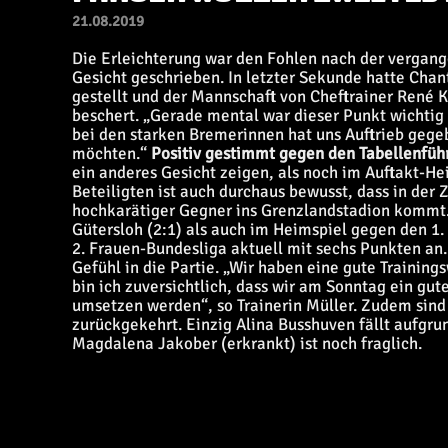
21.08.2019
Die Erleichterung war den Fohlen nach der vergan
Gesicht geschrieben. In letzter Sekunde hatte Chant
gestellt und der Mannschaft von Cheftrainer René 
beschert. „Gerade mental war dieser Punkt wichtig f
bei den starken Bremerinnen hat uns Auftrieb gege
möchten.“
Positiv gestimmt gegen den Tabellenfüh
ein anderes Gesicht zeigen, als noch im Auftakt-He
Beteiligten ist auch durchaus bewusst, dass in der
hochkarätiger Gegner ins Grenzlandstadion kommt.
Gütersloh (2:1) als auch im Heimspiel gegen den 1.
2. Frauen-Bundesliga aktuell mit sechs Punkten an
Gefühl in die Partie. „Wir haben eine gute Traini
bin ich zuversichtlich, dass wir am Sonntag ein gu
umsetzen werden“, so Trainerin Müller. Zudem sind 
zurückgekehrt. Einzig Alina Busshuven fällt aufgru
Magdalena Jakober (erkrankt) ist noch fraglich.