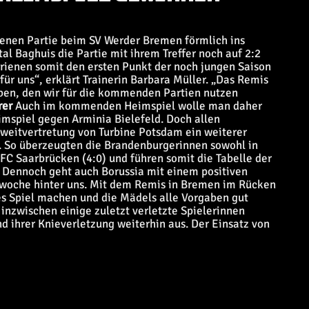
genen Partie beim SV Werder Bremen förmlich ins
al Baghuis die Partie mit ihrem Treffer noch auf 2:2
Krienen somit den ersten Punkt der noch jungen Saison
ür uns“, erklärt Trainerin Barbara Müller. „Das Remis
ben, den wir für die kommenden Partien nutzen
rer
Auch im kommenden Heimspiel wolle man daher
imspiel gegen Arminia Bielefeld. Doch allen
 Zweitvertretung von Turbine Potsdam ein weiterer
 So überzeugten die Brandenburgerinnen sowohl in
 FC Saarbrücken (4:0) und führen somit die Tabelle der
. Dennoch geht auch Borussia mit einem positiven
ngswoche hinter uns. Mit dem Remis in Bremen im Rücken
tes Spiel machen und die Mädels alle Vorgaben gut
inzwischen einige zuletzt verletzte Spielerinnen
nd ihrer Knieverletzung weiterhin aus. Der Einsatz von