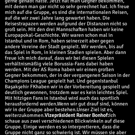
gerne gehabt hätte. Jetzt hat man Gegner bekommen,
mit denen man gar nicht so sehr gerechnet hat. Ich freue
mich auf die Gruppe, es sind die internationalen Reisen,
auf die wir zwei Jahre lang gewartet haben. Die
Reisestrapazen werden aufgrund der Distanzen nicht so
groß sein. Mit den drei Mannschaften haben wir keine
Europapokal-Geschichte. Wir waren schon mal in
Istanbul und in Rom, haben seinerzeit aber gegen
andere Vereine der Stadt gespielt. Wir werden, bis auf
das Spiel in Rom, in kleinen Stadien spielen. Aber dann
freue ich mich darauf, dass wir bei diesen Spielen
verhältnismäßig viele Borussia-Fans dabei haben
werden. Mit der AS Roma haben wir einen großen
Gegner bekommen, der in der vergangenen Saison in der
Champions League gespielt hat. Und gegen
Istanbul
Başakşehir FK
haben wir in der Vorbereitung gespielt und
deutlich gewonnen, trotzdem war es kein leichtes Spiel.
Mit hitzigen Fans in Istanbul wird auch das sportlich
herausfordernd werden.
Wenn wir gut drauf sind, können
wir in der Gruppe aber bestehen.
Unser Ziel ist es,
weiterzukommen.
Vizepräsident Rainer Bonhof:
Ich
schaue aus zwei verschiedenen Blickwinkeln auf diese
Gruppe. Einige werden es so interpretieren, dass die
Gruppe nicht ganz so schwierig ist. Wir müssen sie aber