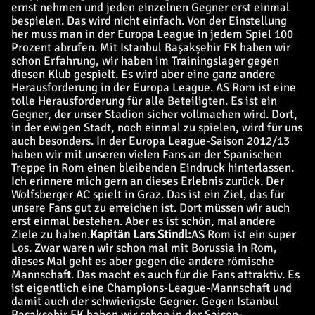
ernst nehmen und jeden einzelnen Gegner erst einmal
bespielen. Das wird nicht einfach. Von der Einstellung
her muss man in der Europa League in jedem Spiel 100
Prozent abrufen. Mit Istanbul Başakş
ehir FK haben wir
schon Erfahrung, wir haben im Trainingslager gegen
diesen Klub gespielt. Es wird aber eine ganz andere
Herausforderung in der Europa League. AS Rom ist eine
tolle Herausforderung für alle Beteiligten. Es ist ein
Gegner, der unser Stadion sicher vollmachen wird. Dort,
in der ewigen Stadt, noch einmal zu spielen, wird für uns
auch besonders. In der Europa League-Saison 2012/13
haben wir mit unseren vielen Fans an der Spanischen
Treppe in Rom einen bleibenden Eindruck hinterlassen.
Ich erinnere mich gern an dieses Erlebnis zurück. Der
Wolfsberger AC spielt in Graz. Das ist ein Ziel, das für
unsere Fans gut zu erreichen ist. Dort müssen wir auch
erst einmal bestehen. Aber es ist schön, mal andere
Ziele zu haben.
Kapitän Lars Stindl:
AS Rom ist ein super
Los. Zwar waren wir schon mal mit Borussia in Rom,
dieses Mal geht es aber gegen die andere römische
Mannschaft. Das macht es auch für die Fans attraktiv. Es
ist eigentlich eine Champions-League-Mannschaft und
damit auch der schwierigste Gegner. Gegen Istanbul
Başakş
ehir FK haben wir schon in der Saison-