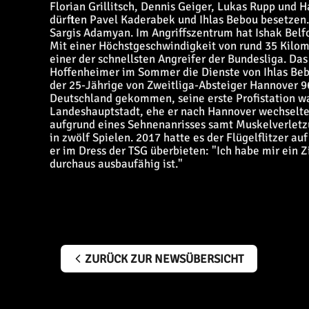
Florian Grillitsch, Dennis Geiger, Lukas Rupp und 
dürften Pavel Kaderabek und Ihlas Bebou besetzen.
Sargis Adamyan. Im Angriffszentrum hat Ishak Belf
Mit einer Höchstgeschwindigkeit von rund 35 Kilome
einer der schnellsten Angreifer der Bundesliga. Das
Hoffenheimer im Sommer die Dienste von Ihlas Beb
der 25-Jährige von Zweitliga-Absteiger Hannover 9
Deutschland gekommen, seine erste Profistation war
Landeshauptstadt, ehe er nach Hannover wechselte.
aufgrund eines Sehnenanrisses samt Muskelverletzu
in zwölf Spielen. 2017 hatte es der Flügelflitzer au
er im Dress der TSG überbieten: "Ich habe mir ein 
durchaus ausbaufähig ist."
ZURÜCK ZUR NEWSÜBERSICHT