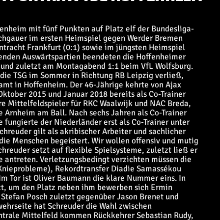
enheim mit fünf Punkten auf Platz elf der Bundesliga-
raichgauer im ersten Heimspiel gegen Werder Bremen
intracht Frankfurt (0:1) sowie im jüngsten Heimspiel
egenden Auswärtspartien beendeten die Hoffenheimer
n und zuletzt am Montagabend 1:1 beim VfL Wolfsburg.
 die TSG im Sommer in Richtung RB Leipzig verließ,
mt in Hoffenheim. Der 46-Jährige kehrte von Ajax
ktober 2015 und Januar 2018 bereits als Co-Trainer
ere Mittelfeldspieler für RKC Waalwijk und NAC Breda,
 Arnheim am Ball. Nach sechs Jahren als Co-Trainer
 fungierte der Niederländer erst als Co-Trainer unter
reuder gilt als akribischer Arbeiter und sachlicher
 die Menschen begeistert. Wir wollen offensiv und mutig
chreuder setzt auf flexible Spielsysteme, zuletzt ließ er
e antreten. Verletzungsbedingt verzichten müssen die
 (Knieprobleme), Rekordtransfer Diadie Samassékou
Im Tor ist Oliver Baumann die klare Nummer eins. In
tzt, um den Platz neben ihm bewerben sich Ermin
 Stefan Posch zuletzt gegenüber Jason Brenet und
wehrseite hat Schreuder die Wahl zwischen
zentrale Mittelfeld kommen Rückkehrer Sebastian Rudy,