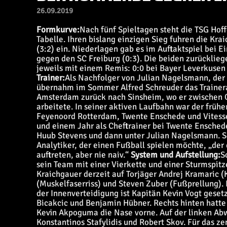
26.09.2019
Formkurve:
Nach fünf Spieltagen steht die TSG Hoff
Tabelle. Ihren bislang einzigen Sieg fuhren die K
(3:2) ein. Niederlagen gab es im Auftaktspiel bei E
gegen den SC Freiburg (0:3). Die beiden zurückli
jeweils mit einem Remis: 0:0 bei Bayer Leverkuse
Trainer:
Als Nachfolger von Julian Nagelsmann, der
übernahm im Sommer Alfred Schreuder das Trainera
Amsterdam zurück nach Sinsheim, wo er zwischen O
arbeitete. In seiner aktiven Laufbahn war der früh
Feyenoord Rotterdam, Twente Enschede und Vitesse
und einem Jahr als Cheftrainer bei Twente Enschede
Huub Stevens und dann unter Julian Nagelsmann. Sch
Analytiker, der einen Fußball spielen möchte, „der
auftreten, aber nie naiv.“
System und Aufstellung:
S
sein Team mit einer Vierkette und einer Sturmspitz
Kraichgauer derzeit auf Torjäger Andrej Kramaric
(Muskelfaserriss) und Steven Zuber (Fußprellung). 
der Innenverteidigung ist Kapitän Kevin Vogt gese
Bicakcic und Benjamin Hübner. Rechts hinten hatte
Kevin Akpoguma die Nase vorne. Auf der linken Ab
Konstantinos Stafylidis und Robert Skov. Für das 