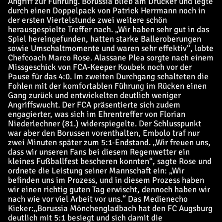
Angriff zur Führung. Borussia blieb am Drücker und legte
durch einen Doppelpack von Patrick Herrmann noch in
der ersten Viertelstunde zwei weitere schön
herausgespielte Treffer nach. „Wir haben sehr gut in das
Spiel hereingefunden, hatten starke Balleroberungen
sowie Umschaltmomente und waren sehr effektiv“, lobte
Chefcoach Marco Rose. Alassane Plea sorgte nach einem
Missgeschick von FCA-Keeper Koubek noch vor der
Pause für das 4:0. Im zweiten Durchgang schalteten die
Fohlen mit der komfortablen Führung im Rücken einen
Gang zurück und entwickelten deutlich weniger
Angriffswucht. Der FCA präsentierte sich zudem
engagierter, was sich im Ehrentreffer von Florian
Niederlechner (81.) widerspiegelte. Der Schlusspunkt
war aber den Borussen vorenthalten, Embolo traf nur
zwei Minuten später zum 5:1-Endstand. „Wir freuen uns,
dass wir unseren Fans bei diesem Regenwetter ein
kleines Fußballfest bescheren konnten“, sagte Rose und
ordnete die Leistung seiner Mannschaft ein: „Wir
befinden uns im Prozess, und in diesem Prozess haben
wir einen richtig guten Tag erwischt, dennoch haben wir
nach wie vor viel Arbeit vor uns.“ Das Medienecho
Kicker:
„Borussia Mönchengladbach hat den FC Augsburg
deutlich mit 5:1 besiegt und sich damit die