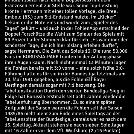
Franzosen erneut zur Stelle war. Seine Top-Leistung
krönte Herrmann mit einer tollen Vorlage, die Breel
Embolo (83.) zum 5:1-Endstand nutzte. Im „Kicker“
bekam er die Note eins und wurde zum „Spieler des
Tages“ gekürt – und auch in der FohlenApp entschied der
Doppel-Torschütze die Wahl zum Spieler des Spiels mit
89 Prozent aller Stimmen klar für sich. „Es war einer der
schönsten Tage, die ich hier bislang erleben durfte“,
sagte Herrmann. Die Zahl des Spiels 13: Die rund 50.000
Fans im BORUSSIA-PARK trauten in der Anfangsphase
ihren Augen kaum. Nach nicht einmal 13 Minuten lagen
die Fohlen bereits mit 3:0 vorne – eine solch frühe 3:0-
Führung hatte es für sie in der Bundesliga letztmals am
30. Mai 1981 gegeben, als die FohlenElf Bayer
Uerdingen damals sogar mit 7:1 bezwang. Die
Tabellensituation Durch den vierten Bundesliga-Sieg in
Folge hat Borussia erstmals seit acht Jahren wieder die
Tabellenführung übernommen. Zu so einem späten
Zeitpunkt der Saison waren die Fohlen seit der Saison
1985/86 nicht mehr zum Ende eines Spieltags an der
Tabellenspitze der Bundesliga, damals war es nach dem
13. Spieltag. Aktuell stehen sie nach sieben Spieltagen
mit 16 Zählern vor dem VfL Wolfsburg (2./15 Punkte)