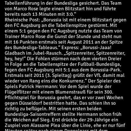
Tabellenführung in der Bundesliga gesichert. Das Team
von Marco Rose legte einen Blitzstart hin und führte
bereits nach 13 Minuten mit 3:0.“
Rheinische Post: „Borussia ist mit einem Blitzstart gegen
den FC Augsburg an die Tabellenspitze gestürmt. Mit
einem 5:1 gegen den FC Augsburg nutzte das Team von
Trainer Marco Rose die Gunst der Stunde und steht nun
mit 16 Punkten erstmals seit August 2011 an der Spitze
des Bundesliga-Tableaus.“ Express: „Borussi-Jaaa!
Gladbach im Jubel-Rausch. „Spitzenreiter, Spitzenreiter,
hey, hey!“ Die Fohlen stürmen nach dem vierten Dreier
in Folge an die Tabellenspitze der Fußball-Bundesliga,
fegen den FC Augsburg mit 5:1 aus dem Borussia-Park.
Erstmals seit 2011 (3. Spieltag) grüßt der VfL damit mal
wieder von Rang eins die Konkurrenz.“ Der Spieler des
Spiels Patrick Herrmann: Vor dem Spiel wurde der
Flügelflitzer mit einem Blumenstrauß für sein 300.
Pflichtspiel für Borussia geehrt, das er vor zwei Wochen
gegen Düsseldorf bestritten hatte. Das schien ihn so
richtig zu beflügeln. Mit seinen ersten beiden
Bundesliga-Saisontreffern stellte Herrmann schon früh
die Weichen auf Sieg. Erst drückte der 29-Jährige ein
Zuspiel von Alassane Plea über die Linie, ehe er nur fünf
Minuten später nach einem Doppelpass mit dem