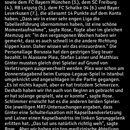
sowie dem FC Bayern München (3.), dem SC Freiburg
(4.), RB Leipzig (5.), dem FC Schalke 04 (6.) und Bayer
Leverkusen (7.), die allesamt 14 Punkte auf dem Konto
haben. „Dass wir in einer sehr engen Liga die
Tabellenführung übernommen haben, ist eine schöne
Momentaufnahme“, sagte Rose, fügte aber im gleichen
Atemzug an: "In den vergangenen Wochen haben wir
gemerkt, dass es auch schnell in die andere Richtung
kippen kann. Daher wissen wir das einzuordnen.“ Die
Personallage Borussia hat den gestrigen Sieg teuer
bezahlt. In Alassane Plea, Stefan Lainer und Matthias
Ginter mussten gleich drei Spieler auf Grund von
Verletzungen ausgewechselt werden. Plea war schon am
Donnerstagabend beim Europa-Legaue-Spiel in Istanbul
umgeknickt und angeschlagen in die Partie gegangen.
„Es ist nichts kaputt, aber er hat trotzdem Schmerzen.
Deshalb haben wir ihn auch von Beginn an gebracht und
er hat solange gespielt, wie er konnte“, sagte Rose.
Schlimmer erwischt hat es die anderen beiden Spieler.
Die jeweiligen MRT-Untersuchungen ergaben, dass
Ginter eine Schulterluxation mit Kapselbandverletzung
und Lainer einen Kapselbandriss im linken Sprunggelenk
erlitten hat. „Das tut uns natürlich richtig weh“, sagte
Rose. „Aber wir haben ein top-medizinische Abteilung,