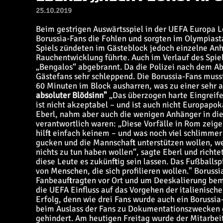
25.10.2019
Beim gestrigen Auswärtsspiel in der UEFA Europa L
Borussia-Fans die Fohlen und sorgten im Olympiasta
Spiels zündeten im Gästeblock jedoch einzelne An
Rauchentwicklung führte. Auch im Verlauf des Spi
„Bengalos“ abgebrannt. Da die Polizei nach dem Abpf
Gästefans sehr schleppend. Die Borussia-Fans muss
60 Minuten im Block ausharren, was zu einer sehr
absoluter Blödsinn"
„Das überzogen harte Eingreife
ist nicht akzeptabel – und ist auch nicht Europapok
Eberl, nahm aber auch die wenigen Anhänger in die
verantwortlich waren: „Diese Vorfälle in Rom zeige
hilft einfach keinem – und was noch viel schlimmer 
gucken und die Mannschaft unterstützen wollen, w
nichts zu tun haben wollen“, sagte Eberl und richte
diese Leute es zukünftig sein lassen. Das Fußballsp
von Menschen, die sich profilieren wollen." Boruss
Fanbeauftragten vor Ort und um Deeskalierung bemü
die UEFA Einfluss auf das Vorgehen der italienische
Erfolg, denn wie drei Fans wurde auch ein Borussia
beim Auslass der Fans zu Dokumentationszwecken ge
gehindert. Am heutigen Freitag wurde der Mitarbei