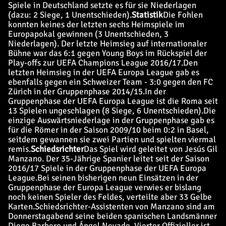
Spiele in Deutschland setzte es für sie Niederlagen
(dazu: 2 Siege, 1 Unentschieden).
Statistik
Die Fohlen
konnten keines der letzten sechs Heimspiele im
Europapokal gewinnen (3 Unentschieden, 3
Niederlagen). Der letzte Heimsieg auf internationaler
Bühne war das 6:1 gegen Young Boys im Rückspiel der
Play-offs zur UEFA Champions League 2016/17.
Den
letzten Heimsieg in der UEFA Europa League gab es
ebenfalls gegen ein Schweizer Team - 3:0 gegen den FC
Zürich in der Gruppenphase 2014/15.
In der
Gruppenphase der UEFA Europa League ist die Roma seit
13 Spielen ungeschlagen (8 Siege, 6 Unentschieden).
Die
einzige Auswärtsniederlage in der Gruppenphase gab es
für die Römer in der Saison 2009/10 beim 0:2 in Basel,
seitdem gewannen sie zwei Partien und spielten viermal
remis.
Schiedsrichter
Das Spiel wird geleitet von Jesús Gil
Manzano. Der 35-Jährige Spanier leitet seit der Saison
2016/17 Spiele in der Gruppenphase der UEFA Europa
League.
Bei seinen bisherigen neun Einsätzen in der
Gruppenphase der Europa League verwies er bislang
noch keinen Spieler des Feldes, verteilte aber 33 Gelbe
Karten.
Schiedsrichter-Assistenten von Manzano sind am
Donnerstagabend seine beiden spanischen Landsmänner
Diego Barbero und Ángel Nevado. Vierter Offizieller ist