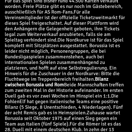
Für das Spiel sind bisher rund 44.500 Karten verkauft
worden. Freie Plätze gibt es nur noch im Gästebereich,
ausschließlich für AS Rom-Fans.
Für alle
Vereinsmitglieder ist der offizielle Ticketzweitmarkt für
dieses Spiel freigeschaltet. Auf dieser Plattform wird
den Anhängern die Gelegenheit geboten, ihre Tickets
legal zum Weiterverkauf anzubieten, falls sie am
Spieltag verhindert sind.
Die Nordkurve ist für das Spiel
komplett mit Sitzplätzen ausgestattet. Borussia ist es
leider nicht möglich, Personengruppen, die bei
Bundesligaspielen zusammenstehen, auch bei
internationalen Spielen zusammenhängend zu
platzieren, und hofft auf eine Selbstregulierung. Ein
Hinweis für die Zuschauer in der Nordkurve: Bitte die
Fluchtwege im Treppenbereich freihalten.
Bilanz
zwischen Borussia und Rom
Beide Mannschaften treffen
zum zweiten Mal in der Historie aufeinander. Im ersten
Duell gab es vor zwei Wochen im Hinspiel ein 1:1.
Die
FohlenElf hat gegen italienische Teams eine positive
Bilanz (5 Siege, 8 Unentschieden, 4 Niederlagen). Fünf
der acht Remis gab es in Heimspielen.
Zuhause wartet
Borussia seit Oktober 1975 auf einen Sieg gegen ein
Team aus Italien (fünf Spiele).
Für die Römer ist es das
28. Duell mit einem deutschen Klub. In zehn der 13