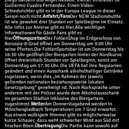
Guillermo Cuadra Fernandez. Einen Video-
Schiedsrichter gibt es in der Europa League in dieser
Saison noch nicht.
Anfahrt/Fans
Der NEW Stadionshuttle
ist wie gewohnt drei Stunden vor Spielbeginn im Einsatz.
Alle Infos zur Anreise gibt es hier.
Alle wichtigen
Informationen für Gäste-Fans gibt es
hier
Öffnungszeiten
Der FohlenShop im Erdgeschoss von
Borussia-8-Grad öffnet am Donnerstag um 9:00 Uhr
seine Pforten.
Die FohlenSportsbar ist am Donnerstag bis
16:30 Uhr geöffnet.
Der Biergarten hinter der Nordkurve
öffnet dreieinhalb Stunden vor Spielbeginn, somit am
Donnerstag um 17:30 Uhr. Die UEFA hat ihre Regularien
geändert und einen Ausschank alkoholhaltiger Getränke
zugelassen, wenn dies „im Rahmen der jeweils
geltenden nationalen beziehungsweise lokalen
Gesetzgebung“ genehmigt ist. Nach Rücksprache unter
anderem mit der Polizei wurde dem Alkoholausschank
im gesamten Stadion inklusive des Biergartens
zugestimmt.
Wetter
Am Donnerstagabend werden in
Mönchengladbach Temperaturen um 7 Grad erwartet.
Aus einem wolkigem Himmel gibt es möglicherweise
kurze Schauer, dazu weht schwacher Wind aus Süd mit
frischen Böen.
Übertragung
Die Partie kann sowohl auf