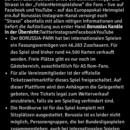
Strassi in der „FohlenHeimspielshow“ die Fans – live auf
Facebook und YouTube – auf das Europapokal-Heimspiel
ein.
Auf Borussias Instagram-Kanal versorgt euch
"Strassi" ebenfalls mit allen nötigen Informationen und
liefert die Aufstellung aus erster Hand.
Borussias Kanäle
in der Übersicht:
Twitter
Instagram
Facebook
YouTube
Der BORUSSIA-PARK hat bei internationalen Spielen
ein Fassungsvermögen von 46.283 Zuschauern. Für
das Spiel sind bisher rund 44.500 Karten verkauft
worden. Freie Plätze gibt es nur noch im
Gästebereich, ausschließlich für AS Rom-Fans.
Für alle Vereinsmitglieder ist der
offizielle
Ticketzweitmarkt
für dieses Spiel freigeschaltet. Auf
dieser Plattform wird den Anhängern die Gelegenheit
geboten, ihre Tickets legal zum Weiterverkauf
anzubieten, falls sie am Spieltag verhindert sind.
Die Nordkurve ist für das Spiel komplett mit
Sitzplätzen ausgestattet. Borussia ist es leider nicht
möglich, Personengruppen, die bei Bundesligaspielen
zusammenstehen, auch bei internationalen Spielen