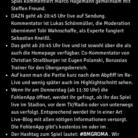
Spiel kommentiert Marco Hagemann gemeinsam mit
Steffen Freund.
DAZN geht ab 20:45 Uhr live auf Sendung.
Kommentator ist Lukas Schönmüller, die Moderation
übernimmt Tobi Wahnschaffe, als Experte fungiert
Sebastian Kneißl.
Das
geht ab 20:45 Uhr live und ist sowohl über die
als
auch die Homepage verfügbar. Co-Kommentator von
Christian Straßburger ist Eugen Polanski, Borussias
Trainer für den Übergangsbereich.
Auf
kann man die Partie kurz nach dem Abpfiff im Re-
Live und wenig später auch im Highlightschnitt sehen.
Wenn ihr am Donnerstag (ab 11:30 Uhr) die
FohlenApp öffnet, werdet ihr gefragt, ob ihr das Spiel
live im Stadion, vor dem TV/Radio oder von unterwegs
aus verfolgt. Entsprechend werdet ihr in einer Art
Live-Blog mit allen nötigen Informationen versorgt.
Die FohlenApp gibt‘s kostenlos im
oder im
.
Der Hashtag zum Spiel lautet:
#BMGROMA
. Wir