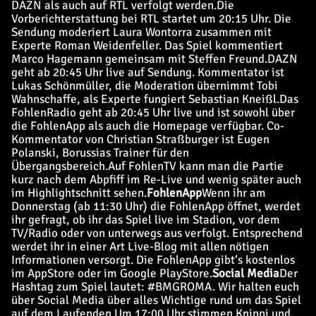
DAZN als auch auf RTL verfolgt werden.
Die
Vorberichterstattung bei RTL startet um 20:15 Uhr. Die
Sendung moderiert Laura Wontorra zusammen mit
Experte Roman Weidenfeller. Das Spiel kommentiert
Marco Hagemann gemeinsam mit Steffen Freund.
DAZN
geht ab 20:45 Uhr live auf Sendung. Kommentator ist
Lukas Schönmüller, die Moderation übernimmt Tobi
Wahnschaffe, als Experte fungiert Sebastian Kneißl.
Das
FohlenRadio geht ab 20:45 Uhr live und ist sowohl über
die FohlenApp als auch die Homepage verfügbar. Co-
Kommentator von Christian Straßburger ist Eugen
Polanski, Borussias Trainer für den
Übergangsbereich.
Auf FohlenTV kann man die Partie
kurz nach dem Abpfiff im Re-Live und wenig später auch
im Highlightschnitt sehen.
FohlenApp
Wenn ihr am
Donnerstag (ab 11:30 Uhr) die FohlenApp öffnet, werdet
ihr gefragt, ob ihr das Spiel live im Stadion, vor dem
TV/Radio oder von unterwegs aus verfolgt. Entsprechend
werdet ihr in einer Art Live-Blog mit allen nötigen
Informationen versorgt. Die FohlenApp gibt‘s kostenlos
im AppStore oder im Google PlayStore.
Social Media
Der
Hashtag zum Spiel lautet: #BMGROMA. Wir halten euch
über Social Media über alles Wichtige rund um das Spiel
auf dem Laufenden.
Um 17:00 Uhr stimmen Knippi und