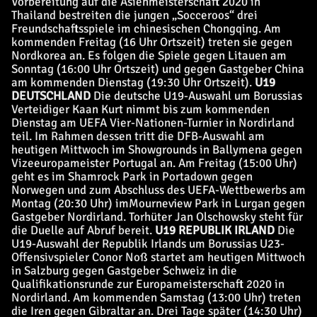
Vorbereitung auf die Asienmeisterschaft 2020 in
Thailand bestreiten die jungen „Socceroos“ drei
Freundschaftsspiele im chinesischen Chongqing. Am
kommenden Freitag (16 Uhr Ortszeit) treten sie gegen
Nordkorea an. Es folgen die Spiele gegen Litauen am
Sonntag (16:00 Uhr Ortszeit) und gegen Gastgeber China
am kommenden Dienstag (19:30 Uhr Ortszeit).
U19
DEUTSCHLAND
Die deutsche U19-Auswahl um Borussias
Verteidiger Kaan Kurt nimmt bis zum kommenden
Dienstag am UEFA Vier-Nationen-Turnier in Nordirland
teil. Im Rahmen dessen tritt die DFB-Auswahl am
heutigen Mittwoch im Showgrounds in Ballymena gegen
Vizeeuropameister Portugal an. Am Freitag (15:00 Uhr)
geht es im Shamrock Park in Portadown gegen
Norwegen und zum Abschluss des UEFA-Wettbewerbs am
Montag (20:30 Uhr) imMourneview Park in Lurgan gegen
Gastgeber Nordirland. Torhüter Jan Olschowsky steht für
die Duelle auf Abruf bereit.
U19 REPUBLIK IRLAND
Die
U19-Auswahl der Republik Irlands um Borussias U23-
Offensivspieler Conor Noß startet am heutigen Mittwoch
in Salzburg gegen Gastgeber Schweiz in die
Qualifikationsrunde zur Europameisterschaft 2020 in
Nordirland. Am kommenden Samstag (13:00 Uhr) treten
die Iren gegen Gibraltar an. Drei Tage später (14:30 Uhr)