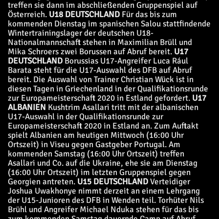
treffen sie dann im abschließenden Gruppenspiel auf
Österreich.
U18 DEUTSCHLAND
Für das bis zum
kommenden Dienstag im spanischen Salou stattfindende
Wintertrainingslager der deutschen U18-
Nationalmannschaft stehen in Maximilian Brüll und
Mika Schroers zwei Borussen auf Abruf bereit.
U17
DEUTSCHLAND
Borussias U17-Angreifer Luca Rául
Barata steht für die U17-Auswahl des DFB auf Abruf
bereit. Die Auswahl von Trainer Christian Wück ist in
diesen Tagen in Griechenland in der Qualifikationsrunde
zur Europameisterschaft 2020 in Estland gefordert.
U17
ALBANIEN
Kushtrim Asallari tritt mit der albanischen
U17-Auswahl in der Qualifikationsrunde zur
Europameisterschaft 2020 in Estland an. Zum Auftakt
spielt Albanien am heutigen Mittwoch (16:00 Uhr
Ortszeit) in Viseu gegen Gastgeber Portugal. Am
kommenden Samstag (16:00 Uhr Ortszeit) treffen
Asallari und Co. auf die Ukraine, ehe sie am Dienstag
(16:00 Uhr Ortszeit) im letzten Gruppenspiel gegen
Georgien antreten.
U15 DEUTSCHLAND
Verteidiger
Joshua Uwakhonye nimmt derzeit an einem Lehrgang
der U15-Junioren des DFB in Wenden teil. Torhüter Nils
Brühl und Angreifer Michael Nduka stehen für das bis
zum kommenden Samstag dauernde Camp auf Abruf