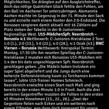
Möglichkeiten. Sie drängten auf den Ausgleichstreffer,
doch das nötige Quäntchen Glück fehlte den Fohlen, um
den Ball im Aachener Tor unterzubringen. Alemannia
Aachen machte im Gegenzug in der 71. Minute den Sack
zu und erzielte nach einem Konter den 2:0-Endstand. Die
Borussen rangieren damit aktuell mit 16 Zählern auf
Platz sieben der Tabelle in der B-Juniorinnen-
Regionalliga West.
U15-Mädchen
Spfr. Neersbroich –
Borussia 4:1
Wettbewerb: C-Junioren-Kreisklasse 2 Tore:
1:0 (1.), 2:0 (13.), 3:0 (22.), 4:0 (28.), 4:1 Ocak (43.)
BWC
Viersen – Borussia
Wettbewerb: Kreispokal Termin:
Montag, 17:30 Uhr Am neunten Spieltag der C-Junioren-
Kreisklasse 2 mussten sich Borussias U15-Mädchen mit
1:4 den bis dato ungeschlagenen Spfr. Neersbroich
geschlagen geben. „Die Mädels haben trotzdem ein
super Spiel abgeliefert und die Jungs durch eine
beherzte Defensivleistung kaum zu Torchancen kommen
lassen“, lobte U15-Trainer Hannes Schmiech.
Neersbroich erwischte einen Start nach Maß und ging
bereits in der ersten Minute 1:0 in Front. Auch die drei
weiteren Gegentreffer mussten die Fohlen in den ersten
45 Minuten hinnehmen (13., 22., 28.). „Zwei der
Gegentore fielen nach Ecken und ein weiteres nach
einem Elfmeter, was dann doch insgesamt für unsere