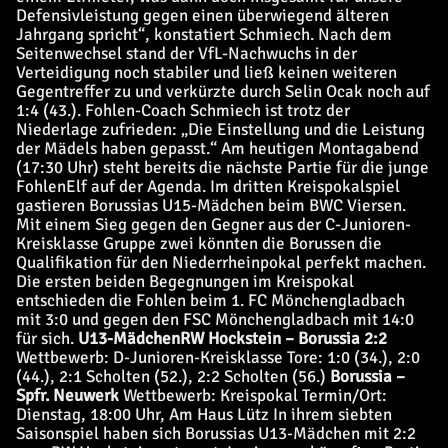
Defensivleistung gegen einen überwiegend älteren
Jahrgang spricht“, konstatiert Schmiech. Nach dem
Seitenwechsel stand der VfL-Nachwuchs in der
Verteidigung noch stabiler und ließ keinen weiteren
Gegentreffer zu und verkürzte durch Selin Ocak noch auf
1:4 (43.). Fohlen-Coach Schmiech ist trotz der
Niederlage zufrieden: „Die Einstellung und die Leistung
der Mädels haben gepasst.“ Am heutigen Montagabend
(17:30 Uhr) steht bereits die nächste Partie für die junge
FohlenElf auf der Agenda. Im dritten Kreispokalspiel
gastieren Borussias U15-Mädchen beim BWC Viersen.
Mit einem Sieg gegen den Gegner aus der C-Junioren-
Kreisklasse Gruppe zwei könnten die Borussen die
Qualifikation für den Niederrheinpokal perfekt machen.
Die ersten beiden Begegnungen im Kreispokal
entschieden die Fohlen beim 1. FC Mönchengladbach
mit 3:0 und gegen den FSC Mönchengladbach mit 14:0
für sich.
U13-Mädchen
RW Hockstein – Borussia 2:2
Wettbewerb: D-Junioren-Kreisklasse Tore: 1:0 (34.), 2:0
(44.), 2:1 Scholten (52.), 2:2 Scholten (56.)
Borussia –
Spfr. Neuwerk
Wettbewerb: Kreispokal Termin/Ort:
Dienstag, 18:00 Uhr, Am Haus Lütz In ihrem siebten
Saisonspiel haben sich Borussias U13-Mädchen mit 2:2