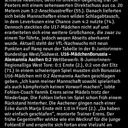
Peeters mit einem sehenswerten Direktschuss aus ca. 20
Metern zum 3:2-Anschlusstreffer (55.). Danach lieferten
sich beide Mannschaften einen wilden Schlagabtausch,
in dem Leverkusen eine Chance zum 4:2 nutzte (74.).
Dennoch steckten die U17-Mädchen nicht auf und
erarbeiteten sich eine weitere Großchance, die zwar zu
einem Tor führte, jedoch wegen Abseits aberkannt
wurde. Aktuell steht der VfL-Nachwuchs mit neun
Punkten auf Rang neun der Tabelle in der B-Juniorinnen-
Bundesliga West/Südwest.
U16-Mädchen
Borussia –
Alemannia Aachen 0:2
Wettbewerb: B-Juniorinnen-
Regionalliga West Tore: 0:1 Enste (2.), 0:2 von der Eltz
(71.) In einem schwierigen Spiel mussten sich Borussias
U16-Mädchen mit 0:2 Alemannia Aachen geschlagen
geben. „Ich kann meiner Mannschaft sowohl spielerisch
als auch kämpferisch keinen Vorwurf machen“, lobte
Fohlen-Coach Yannik Erens seine Mädels trotz der
Niederlage. Die Fohlen liefen im Spiel schon früh einem
Rückstand hinterher. Die Aachener gingen nach einer
Ecke durch Marja Enste mit 1:0 in Front (2.). „Da haben
wir einfach geschlafen“, monierte Trainer Erens. Der
frühe Gegentreffer wirkte wie ein Weckruf für die junge
FohlenElf und erspielte sich fortan eine Vielzahl an