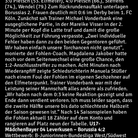
3:0 Pietsch (53. Elfmeter), 4:0 Pietsch (66.), Steffens
(74.), Wendel (79.) Zum Rückrundenauftakt unterlagen
Borussias 2. Frauen deutlich mit 0:6 im Derby beim 1. FC
Köln. Zunächst sah Trainer Michael Vonderbank eine
ausgeglichene Partie, in der Mareike Visser in der 2.
Minute per Kopf die Latte traf und damit die große
Möglichkeit zur Führung verpasste. „Zwei individuelle
Fehler haben dann zu den beiden Gegentoren geführt.
Wir haben einfach unsere Torchancen nicht genutzt“,
monierte der Fohlen-Coach. Magdalena Jakober hatte
noch vor dem Seitenwechsel eine große Chance, den
1:2-Anschlusstreffer zu machen. Acht Minuten nach
Wiederanpfiff zeigte Schiedsrichterin Manuela Stüßer
nach einem Foul der Fohlen im eigenen Sechzehner auf
den Elfmeterpunkt. Trainer Vonderbank war mit der
Leistung seiner Mannschaft alles andere als zufrieden.
„Wir haben nach dem 0:3 keine Reaktion gezeigt und am
Ende dann verdient verloren. Ich muss leider sagen, dass
die zweite Hälfte unsere bis dato schlechteste Halbzeit
der Saison gewesen ist.“ Nach 14 Saisonspielen haben
die Fohlen aktuell 18 Zähler auf dem Konto und
rangieren auf Platz neun der Tabelle.
U17-
Mädchen
Bayer 04 Leverkusen – Borussia 4:2
Wettbewerb: B-Juniorinnen-Bundesliga West/Südwest