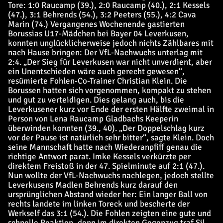
Tore: 1:0 Raucamp (39.), 2:0 Raucamp (40.), 2:1 Kessels
(47.), 3:1 Behrends (54.), 3:2 Peeters (55.), 4:2 Cava
Marin (74.) Vergangenes Wochenende gastierten
Borussias U17-Mädchen bei Bayer 04 Leverkusen,
konnten unglücklicherweise jedoch nichts Zählbares mit
nach Hause bringen: Der VfL-Nachwuchs unterlag mit
2:4. „Der Sieg für Leverkusen war nicht unverdient, aber
ein Unentschieden wäre auch gerecht gewesen“,
resümierte Fohlen-Co-Trainer Christian Klein. Die
Borussen hatten sich vorgenommen, kompakt zu stehen
und gut zu verteidigen. Dies gelang auch, bis die
Leverkusener kurz vor Ende der ersten Hälfte zweimal in
Person von Lena Raucamp Gladbachs Keeperin
überwinden konnten (39., 40). „Der Doppelschlag kurz
vor der Pause ist natürlich sehr bitter“, sagte Klein. Doch
seine Mannschaft hatte nach Wiederanpfiff genau die
richtige Antwort parat. Imke Kessels verkürzte per
direktem Freistoß in der 47. Spielminute auf 2:1 (47.).
Nun wollte der VfL-Nachwuchs nachlegen, jedoch stellte
Leverkusens Madlen Behrends kurz darauf den
ursprünglichen Abstand wieder her: Ein langer Ball von
rechts landete im linken Toreck und bescherte der
Werkself das 3:1 (54.). Die Fohlen zeigten eine gute und
schnelle Reaktion, denn im direkten Gegenzug traf Sil