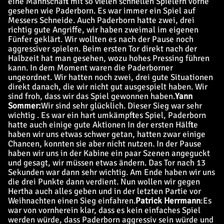
eine Mannschaft mit so vielen schnellen Spielern vorne
gesehen wie Paderborn. Es war immer ein Spiel auf
Messers Schneide. Auch Paderborn hatte zwei, drei
richtig gute Angriffe, wir haben zweimal im eigenen
Fünfer geklärt. Wir wollten es nach der Pause noch
aggressiver spielen. Beim ersten Tor direkt nach der
Halbzeit hat man gesehen, wozu hohes Pressing führen
kann. In dem Moment waren die Paderborner
ungeordnet. Wir hatten noch zwei, drei gute Situationen
direkt danach, die wir nicht gut ausgespielt haben. Wir
sind froh, dass wir das Spiel gewonnen haben.
Yann
Sommer:
Wir sind sehr glücklich. Dieser Sieg war sehr
wichtig . Es war ein hart umkämpftes Spiel, Paderborn
hatte auch einige gute Aktionen In der ersten Hälfte
haben wir uns etwas schwer getan, hatten zwar einige
Chancen, konnten sie aber nicht nutzen. In der Pause
haben wir uns in der Kabine ein paar Szenen angeguckt
und gesagt, wir müssen etwas ändern. Das Tor nach 13
Sekunden war dann sehr wichtig. Am Ende haben wir uns
die drei Punkte dann verdient. Nun wollen wir gegen
Hertha auch alles geben und in der letzten Partie vor
Weihnachten einen Sieg einfahren.
Patrick Herrmann
:
Es
war von vornherein klar, dass es kein einfaches Spiel
werden würde, dass Paderborn aggressiv sein würde und