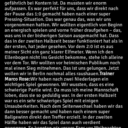
gefährlich bei Kontern ist. Da mussten wir enorm
aufpassen. Es war perfekt für uns, dass wir direkt nach
der Pause das 1:0 gemacht haben nach einer super
Pressing-Situation. Das war genau das, was wir uns
vorgenommen hatten. Wir wollten eigentlich von Beginn
an energisch spielen und vorne früher draufgehen – das,
was uns in der bisherigen Saison ausgemacht hat. Dass
das in der zweiten Halbzeit besser funktioniert hat als in
der ersten, hat jeder gesehen. Vor dem 2:0 ist es aus
meiner Sicht ein ganz klarer Elfmeter. Wenn ich den
Ellenbogen nicht ins Gesicht bekomme, stehe ich alleine
vor dem Tor. Wir wollten vor heimischen Publikum noch
mal einen Sieg mitnehmen. Das ist uns gelungen. Jetzt
wollen wir in Berlin nochmal alles raushauen.
Trainer
Marco Rose:
Wir haben nach zwei Niederlagen ein
wichtiges Spiel gewonnen. Wir wussten, dass es eine
schwierige Partie wird. Da muss ich meine Mannschaft
loben, dass sie so geduldig war. In der ersten Halbzeit
war es ein sehr schwieriges Spiel mit einigen
Unsauberkeiten. Nach dem Seitenwechsel haben wir das
dann besser gemacht und haben nach einem super
Ballgewinn direkt den Treffer erzielt. In der zweiten
Hälfte haben wir das Spiel dann auch verdient
gewonnen. So konnten wir unsere Fans vor Weihnachten