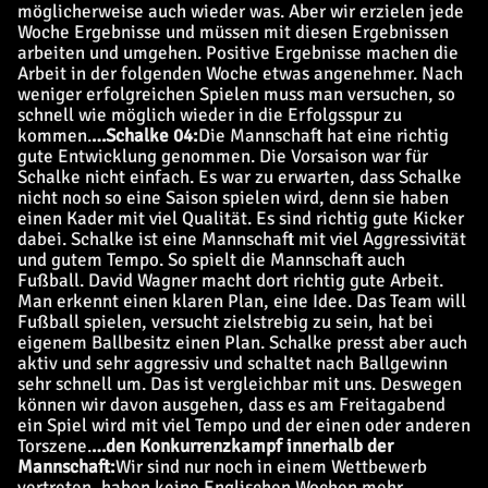
möglicherweise auch wieder was. Aber wir erzielen jede
Woche Ergebnisse und müssen mit diesen Ergebnissen
arbeiten und umgehen. Positive Ergebnisse machen die
Arbeit in der folgenden Woche etwas angenehmer. Nach
weniger erfolgreichen Spielen muss man versuchen, so
schnell wie möglich wieder in die Erfolgsspur zu
kommen.
…
Schalke 04:
Die Mannschaft hat eine richtig
gute Entwicklung genommen. Die Vorsaison war für
Schalke nicht einfach. Es war zu erwarten, dass Schalke
nicht noch so eine Saison spielen wird, denn sie haben
einen Kader mit viel Qualität. Es sind richtig gute Kicker
dabei. Schalke ist eine Mannschaft mit viel Aggressivität
und gutem Tempo. So spielt die Mannschaft auch
Fußball. David Wagner macht dort richtig gute Arbeit.
Man erkennt einen klaren Plan, eine Idee. Das Team will
Fußball spielen, versucht zielstrebig zu sein, hat bei
eigenem Ballbesitz einen Plan. Schalke presst aber auch
aktiv und sehr aggressiv und schaltet nach Ballgewinn
sehr schnell um. Das ist vergleichbar mit uns. Deswegen
können wir davon ausgehen, dass es am Freitagabend
ein Spiel wird mit viel Tempo und der einen oder anderen
Torszene.
…
den Konkurrenzkampf innerhalb der
Mannschaft:
Wir sind nur noch in einem Wettbewerb
vertreten, haben keine Englischen Wochen mehr.