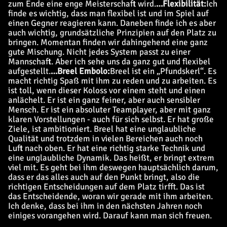
zum Ende eine enge Meisterschaft wird.
…
Flexibilität:
Ich
finde es wichtig, dass man flexibel ist und im Spiel auf
einen Gegner reagieren kann. Daneben finde ich es aber
auch wichtig, grundsätzliche Prinzipien auf den Platz zu
bringen. Momentan finden wir dahingehend eine ganz
gute Mischung. Nicht jedes System passt zu einer
Mannschaft. Aber ich sehe uns da ganz gut und flexibel
aufgestellt.
…
Breel Embolo:
Breel ist ein „Pfundskerl“. Es
macht richtig Spaß mit ihm zu reden und zu arbeiten. Es
ist toll, wenn dieser Koloss vor einem steht und einen
anlächelt. Er ist ein ganz feiner, aber auch sensibler
Mensch. Er ist ein absoluter Teamplayer, aber mit ganz
klaren Vorstellungen - auch für sich selbst. Er hat große
Ziele, ist ambitioniert. Breel hat eine unglaubliche
Qualität und trotzdem in vielen Bereichen auch noch
Luft nach oben. Er hat eine richtig starke Technik und
eine unglaubliche Dynamik. Das heißt, er bringt extrem
viel mit. Es geht bei ihm deswegen hauptsächlich darum,
dass er das alles auch auf den Punkt bringt, also die
richtigen Entscheidungen auf dem Platz tirfft. Das ist
das Entscheidende, woran wir gerade mit ihm arbeiten.
Ich denke, dass bei ihm in den nächsten Jahren noch
einiges vorangehen wird. Darauf kann man sich freuen.