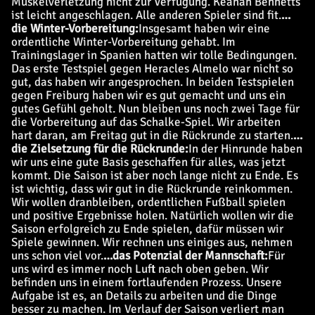
Muskelverletzung nicht zur Verfügung. Keanan Bennetts
ist leicht angeschlagen. Alle anderen Spieler sind fit.
…
die Winter-Vorbereitung:
Insgesamt haben wir eine
ordentliche Winter-Vorbereitung gehabt. Im
Trainingslager in Spanien hatten wir tolle Bedingungen.
Das erste Testspiel gegen Heracles Almelo war nicht so
gut, das haben wir angesprochen. In beiden Testspielen
gegen Freiburg haben wir es gut gemacht und uns ein
gutes Gefühl geholt. Nun bleiben uns noch zwei Tage für
die Vorbereitung auf das Schalke-Spiel. Wir arbeiten
hart daran, am Freitag gut in die Rückrunde zu starten.
…
die Zielsetzung für die Rückrunde:
In der Hinrunde haben
wir uns eine gute Basis geschaffen für alles, was jetzt
kommt. Die Saison ist aber noch lange nicht zu Ende. Es
ist wichtig, dass wir gut in die Rückrunde reinkommen.
Wir wollen dranbleiben, ordentlichen Fußball spielen
und positive Ergebnisse holen. Natürlich wollen wir die
Saison erfolgreich zu Ende spielen, dafür müssen wir
Spiele gewinnen. Wir rechnen uns einiges aus, nehmen
uns schon viel vor.
…
das Potenzial der Mannschaft:
Für
uns wird es immer noch Luft nach oben geben. Wir
befinden uns in einem fortlaufenden Prozess. Unsere
Aufgabe ist es, an Details zu arbeiten und die Dinge
besser zu machen. Im Verlauf der Saison verliert man