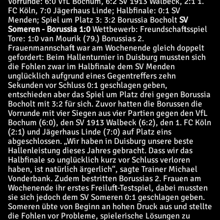
Vorrunde: 6:0 VfL Bochum, 6:2 SV 1913 Walbeck, 2:1 1.
FC Köln, 7:0 Jägerhaus Linde; Halbfinale: 0:1 SV
Menden; Spiel um Platz 3: 3:2 Borussia Bocholt
SV
Someren - Borussia 1:0
Wettbewerb: Freundschaftsspiel
Tore: 1:0 van Mourik (79.) Borussias 2.
Frauenmannschaft war am Wochenende gleich doppelt
gefordert: Beim Hallenturnier in Duisburg mussten sich
die Fohlen zwar im Halbfinale dem SV Menden
unglücklich aufgrund eines Gegentreffers zehn
Sekunden vor Schluss 0:1 geschlagen geben,
entschieden aber das Spiel um Platz drei gegen Borussia
Bocholt mit 3:2 für sich. Zuvor hatten die Borussen die
Vorrunde mit vier Siegen aus vier Partien gegen den VfL
Bochum (6:0), den SV 1913 Walbeck (6:2), den 1. FC Köln
(2:1) und Jägerhaus Linde (7:0) auf Platz eins
abgeschlossen. „Wir haben in Duisburg unsere beste
Hallenleistung dieses Jahres gebracht. Dass wir das
Halbfinale so unglücklich kurz vor Schluss verloren
haben, ist natürlich ärgerlich“, sagte Trainer Michael
Vonderbank. Zudem bestritten Borussias 2. Frauen am
Wochenende ihr erstes Freiluft-Testspiel, dabei mussten
sie sich jedoch dem SV Someren 0:1 geschlagen geben.
Someren übte von Beginn an hohen Druck aus und stellte
die Fohlen vor Probleme, spielerische Lösungen zu