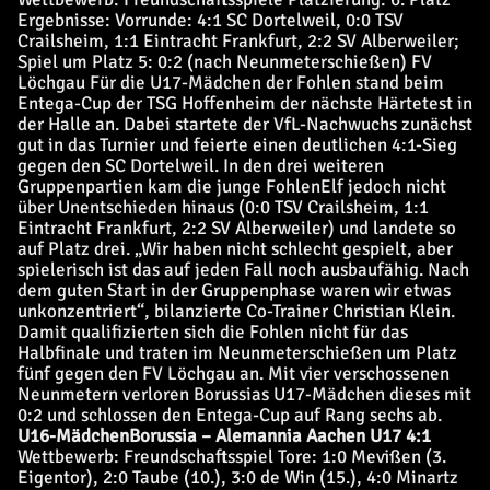
Ergebnisse: Vorrunde: 4:1 SC Dortelweil, 0:0 TSV
Crailsheim, 1:1 Eintracht Frankfurt, 2:2 SV Alberweiler;
Spiel um Platz 5: 0:2 (nach Neunmeterschießen) FV
Löchgau Für die U17-Mädchen der Fohlen stand beim
Entega-Cup der TSG Hoffenheim der nächste Härtetest in
der Halle an. Dabei startete der VfL-Nachwuchs zunächst
gut in das Turnier und feierte einen deutlichen 4:1-Sieg
gegen den SC Dortelweil. In den drei weiteren
Gruppenpartien kam die junge FohlenElf jedoch nicht
über Unentschieden hinaus (0:0 TSV Crailsheim, 1:1
Eintracht Frankfurt, 2:2 SV Alberweiler) und landete so
auf Platz drei. „Wir haben nicht schlecht gespielt, aber
spielerisch ist das auf jeden Fall noch ausbaufähig. Nach
dem guten Start in der Gruppenphase waren wir etwas
unkonzentriert“, bilanzierte Co-Trainer Christian Klein.
Damit qualifizierten sich die Fohlen nicht für das
Halbfinale und traten im Neunmeterschießen um Platz
fünf gegen den FV Löchgau an. Mit vier verschossenen
Neunmetern verloren Borussias U17-Mädchen dieses mit
0:2 und schlossen den Entega-Cup auf Rang sechs ab.
U16-Mädchen
Borussia – Alemannia Aachen U17 4:1
Wettbewerb: Freundschaftsspiel Tore: 1:0 Mevißen (3.
Eigentor), 2:0 Taube (10.), 3:0 de Win (15.), 4:0 Minartz