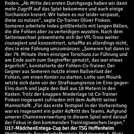
finden. „Ab Mitte des ersten Durchgangs haben wir dann
mehr Zugriff auf das Spiel bekommen und auch einige
Torchancen kreiert. Wir haben es nur leider verpasst,
diese zu nutzen“, sagte Co-Trainer Oliver Finken.
Someren arbeitete indes größtenteils mit langen Bällen,
die die Fohlen aber zu verteidigen wussten. Nach dem
Seitenwechsel präsentierte sich der VfL-Tross weiter
couragiert und konzentriert, schaffte es allerdings nicht,
dies in eine Führung umzumünzen. „Someren hat dann in
der 79. Minute ihren einzigen Torschuss zur Führung und
am Ende auch zum Siegtreffer genutzt, das war etwas
ärgerlich“, konstatierte der Fohlen-Co-Trainer. Der
Gegner aus Someren nutzte einen Ballverlust der
Fohlen, um einen Konter zu starten. Lotte van Mourik
setzte sich dann vor der Strafraumgrenze im Eins-gegen-
Eins durch und jagte den Ball aus 18 Metern in den
Kasten. Trotz der knappen Niederlage ist Co-Trainer
Finken insgesamt zufrieden mit dem Auftritt seiner
Mannschaft: „Für das erste Testspiel in der Vorbereitung
war es insgesamt ein guter Auftritt des Teams. Aufgrund
unserer Chancenverwertung in diesem Spiel wird darauf
der Fokus in den kommenden Trainingswochen liegen.“
U17-Mädchen
Entega-Cup bei der TSG Hoffenheim
Wettbewerb: Freundschaftsspiele Platzierung: 6. Platz