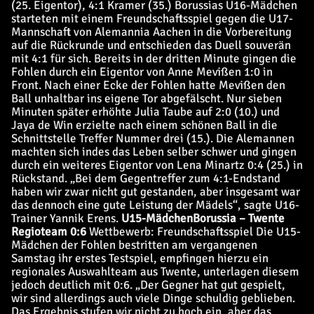
(25. Eigentor), 4:1 Kramer (35.) Borussias U16-Mädchen
starteten mit einem Freundschaftsspiel gegen die U17-
Mannschaft von Alemannia Aachen in die Vorbereitung
auf die Rückrunde und entschieden das Duell souverän
mit 4:1 für sich. Bereits in der dritten Minute gingen die
Fohlen durch ein Eigentor von Anne Mevißen 1:0 in
Front. Nach einer Ecke der Fohlen hatte Mevißen den
Ball unhaltbar ins eigene Tor abgefälscht. Nur sieben
Minuten später erhöhte Julia Taube auf 2:0 (10.) und
Jaya de Win erzielte nach einem schönen Ball in die
Schnittstelle Treffer Nummer drei (15.). Die Alemannen
machten sich indes das Leben selber schwer und gingen
durch ein weiteres Eigentor von Lena Minartz 0:4 (25.) in
Rückstand. „Bei dem Gegentreffer zum 4:1-Endstand
haben wir zwar nicht gut gestanden, aber insgesamt war
das dennoch eine gute Leistung der Mädels“, sagte U16-
Trainer Yannik Erens.
U15-Mädchen
Borussia – Twente
Regioteam 0:6
Wettbewerb: Freundschaftsspiel Die U15-
Mädchen der Fohlen bestritten am vergangenen
Samstag ihr erstes Testspiel, empfingen hierzu ein
regionales Auswahlteam aus Twente, unterlagen diesem
jedoch deutlich mit 0:6. „Der Gegner hat gut gespielt,
wir sind allerdings auch viele Dinge schuldig geblieben.
Das Ergebnis stufen wir nicht zu hoch ein, aber das