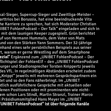
al-Sieger, Supercup-Sieger und Zweitliga-Meister –
arttrios bei Borussia, hat eine beeindruckende Vita
 Karriere zu sprechen, hat sich Moderator Christian
NIBET FohlenPodcast – Der Talk“ eingeladen und sich in
 mit dem launigen Keeper zugespielt. Grün berichtet
uf von Hermann Hummels, dem Vater von Mats
 und von den Stärken Yann Sommers. Der 32-jährige
anhand eines sehr persönlichen Beispiels aus seiner
ärt, warum er gerne Wrestling auf dem Smartphone
ezial"
Ergänzend zum „UNIBET FohlenPodcast – Der
Pflichtspiel der FohlenElf – den „UNIBET FohlenPodcast
burger und Stadionsprecher Torsten Knippertz jeweils
 des VfL. In regelmäßigen Abständen erscheint zudem
„Knippi“ jeweils mit mehreren Gesprächspartnern ein
tet und so den Fans näherbringt. Im „UNIBET
utlich ausführlichere Gespräche mit aktuellen oder
denen Positionen oder mit prominenten wie nicht-
m schon Lars Stindl, Martin Stranzl, Trainer Marco
d Präsidiumsmitglied Hans Meyer im „UNIBET
"UNIBET FohlenPodcast" ist über folgende Kanäle