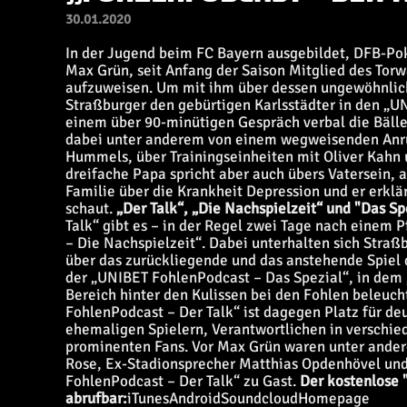
30.01.2020
In der Jugend beim FC Bayern ausgebildet, DFB-Pok
Max Grün, seit Anfang der Saison Mitglied des Torw
aufzuweisen. Um mit ihm über dessen ungewöhnliche
Straßburger den gebürtigen Karlsstädter in den „U
einem über 90-minütigen Gespräch verbal die Bälle
dabei unter anderem von einem wegweisenden Anr
Hummels, über Trainingseinheiten mit Oliver Kahn
dreifache Papa spricht aber auch übers Vatersein, 
Familie über die Krankheit Depression und er erkl
schaut.
„Der Talk“, „Die Nachspielzeit“ und "Das Sp
Talk“ gibt es – in der Regel zwei Tage nach einem 
– Die Nachspielzeit“. Dabei unterhalten sich Straß
über das zurückliegende und das anstehende Spiel
der „UNIBET FohlenPodcast – Das Spezial“, in dem 
Bereich hinter den Kulissen bei den Fohlen beleuch
FohlenPodcast – Der Talk“ ist dagegen Platz für de
ehemaligen Spielern, Verantwortlichen in verschie
prominenten Fans. Vor Max Grün waren unter andere
Rose, Ex-Stadionsprecher Matthias Opdenhövel un
FohlenPodcast – Der Talk“ zu Gast.
Der kostenlose 
abrufbar:
iTunes
Android
Soundcloud
Homepage