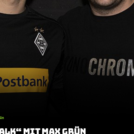
rün
ALK“ MIT MAX GRÜN