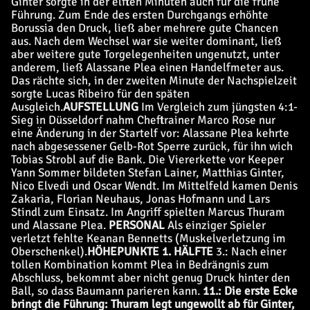
Ginter sorgte in der elften Minuten auch für die frühe
Führung. Zum Ende des ersten Durchgangs erhöhte
Borussia den Druck, ließ aber mehrere gute Chancen
aus. Nach dem Wechsel war sie weiter dominant, ließ
aber weitere gute Torgelegenheiten ungenutzt, unter
anderem, ließ Alassane Plea einen Handelfmeter aus.
Das rächte sich, in der zweiten Minute der Nachspielzeit
sorgte Lucas Ribeiro für den späten
Ausgleich.
AUFSTELLUNG
Im Vergleich zum jüngsten 4:1-
Sieg in Düsseldorf nahm Cheftrainer Marco Rose nur
eine Änderung in der Startelf vor: Alassane Plea kehrte
nach abgesessener Gelb-Rot Sperre zurück, für ihn wich
Tobias Strobl auf die Bank. Die Viererkette vor Keeper
Yann Sommer bildeten Stefan Lainer, Matthias Ginter,
Nico Elvedi und Oscar Wendt. Im Mittelfeld kamen Denis
Zakaria, Florian Neuhaus, Jonas Hofmann und Lars
Stindl zum Einsatz. Im Angriff spielten Marcus Thuram
und Alassane Plea.
PERSONAL
Als einziger Spieler
verletzt fehlte Keanan Bennetts (Muskelverletzung im
Oberschenkel).
HÖHEPUNKTE 1. HÄLFTE
3.: Nach einer
tollen Kombination kommt Plea in Bedrängnis zum
Abschluss, bekommt aber nicht genug Druck hinter den
Ball, so dass Baumann parieren kann.
11.: Die erste Ecke
bringt die Führung: Thuram legt ungewollt ab für Ginter,