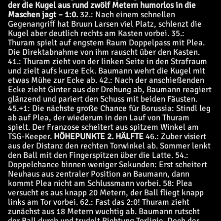
der die Kugel aus rund zwölf Metern humorlos in die
Maschen jagt – 1:0.
32.: Nach einem schnellen
Gegenangriff hat Bruun Larsen viel Platz, schlenzt die
Kugel aber deutlich rechts am Kasten vorbei. 35.:
Thuram spielt auf engstem Raum Doppelpass mit Plea.
Die Direktabnahme von ihm rauscht über den Kasten.
41.: Thuram zieht von der linken Seite in den Strafraum
und zielt aufs kurze Eck. Baumann wehrt die Kugel mit
etwas Mühe zur Ecke ab. 42.: Nach der anschießenden
Ecke zieht Ginter aus der Drehung ab, Baumann reagiert
glänzend und pariert den Schuss mit beiden Fäusten.
45.+1: Die nächste große Chance für Borussia: Stindl leg
ab auf Plea, der wiederum in den Lauf von Thuram
spielt. Der Franzose scheitert aus spitzem Winkel am
TSG-Keeper.
HÖHEPUNKTE 2. HÄLFTE
46.: Zuber visiert
aus der Distanz den rechten Torwinkel ab. Sommer lenkt
den Ball mit den Fingerspitzen über die Latte. 54.:
Doppelchance binnen weniger Sekunden: Erst scheitert
Neuhaus aus zentraler Position an Baumann, dann
kommt Plea nicht am Schlussmann vorbei. 58: Plea
versucht es aus knapp 20 Metern, der Ball fliegt knapp
links am Tor vorbei. 62.: Fast das 2:0! Thuram zieht
zunächst aus 18 Metern wuchtig ab. Baumann rutscht
der Ball durch und trudelt Richtung Torlinie. Doch der