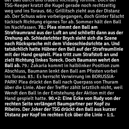
TSG-Keeper kratzt die Kugel gerade noch rechtzeitig
weg und ins Toraus. 66.: Grillitsch zieht aus der Distanz
ab. Der Schuss wäre vorbeigegangen, doch Ginter fälscht
tückisch Richtung eigenes Tor ab. Sommer hält den Ball
im Nachfassen.
70.: Plea nimmt den Ball am
Strafraumrand aus der Luft an und schließt dann aus der
Drehung ab. Schiedsrichter Brych sieht sich die Szene
nach Rücksprache mit dem Videoschiedsrichte an. Und
tatsächlich hatte Hübner den Ball auf der Strafraumlinie
mit der Hand gespielt. Plea tritt zum Strafstoß an und
zielt Richtung linkes Toreck. Doch Baumann wehrt den
Ball ab.
79.:
Zakaria kommt in halblinker Position zum
Abschluss, Baumann lenkt den Ball am Pfosten vorbei
ins Toraus. 83.: Es herrscht Verwirrung im BORUSSIA-
PARK! Plea drückt den Ball nach Querpass von Thuram
über die Linie. Aber der Treffer zählt letztlich nicht, weil
Wendt den Ball in der Entstehung der Aktion mit der
Hand gespielt hatte.
90.+2: Eine Ecke von Rudy von der
rechten Seite verlängert Baumgartner per Kopf zu
Ribeiro. Der Joker der TSG drückt den Ball aus kurzer
Distanz per Kopf im rechten Eck über die Linie - 1:1.