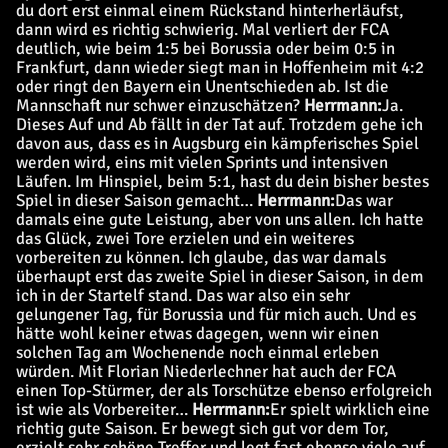
du dort erst einmal einem Rückstand hinterherläufst,
dann wird es richtig schwierig.
Mal verliert der FCA
deutlich, wie beim 1:5 bei Borussia oder beim 0:5 in
Frankfurt, dann wieder siegt man in Hoffenheim mit 4:2
oder ringt den Bayern ein Unentschieden ab. Ist die
Mannschaft nur schwer einzuschätzen?
Herrmann:
Ja.
Dieses Auf und Ab fällt in der Tat auf. Trotzdem gehe ich
davon aus, dass es in Augsburg ein kämpferisches Spiel
werden wird, eins mit vielen Sprints und intensiven
Läufen.
Im Hinspiel, beim 5:1, hast du dein bisher bestes
Spiel in dieser Saison gemacht…
Herrmann:
Das war
damals eine gute Leistung, aber von uns allen. Ich hatte
das Glück, zwei Tore erzielen und ein weiteres
vorbereiten zu können. Ich glaube, das war damals
überhaupt erst das zweite Spiel in dieser Saison, in dem
ich in der Startelf stand. Das war also ein sehr
gelungener Tag, für Borussia und für mich auch. Und es
hätte wohl keiner etwas dagegen, wenn wir einen
solchen Tag am Wochenende noch einmal erleben
würden.
Mit Florian Niederlechner hat auch der FCA
einen Top-Stürmer, der als Torschütze ebenso erfolgreich
ist wie als Vorbereiter…
Herrmann:
Er spielt wirklich eine
richtig gute Saison. Er bewegt sich gut vor dem Tor,
erzielt sehr schöne Treffer und legt fast ebenso viele auf.