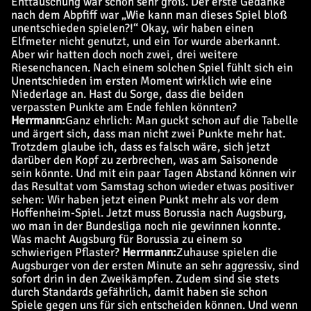
Enttäuschung war schon sehr groß. Der erste Gedanke
nach dem Abpfiff war „Wie kann man dieses Spiel bloß
unentschieden spielen?!“ Okay, wir haben einen
Elfmeter nicht genutzt, und ein Tor wurde aberkannt.
Aber wir hatten doch noch zwei, drei weitere
Riesenchancen. Nach einem solchen Spiel fühlt sich ein
Unentschieden im ersten Moment wirklich wie eine
Niederlage an.
Hast du Sorge, dass die beiden
verpassten Punkte am Ende fehlen könnten?
Herrmann:
Ganz ehrlich: Man guckt schon auf die Tabelle
und ärgert sich, dass man nicht zwei Punkte mehr hat.
Trotzdem glaube ich, dass es falsch wäre, sich jetzt
darüber den Kopf zu zerbrechen, was am Saisonende
sein könnte. Und mit ein paar Tagen Abstand können wir
das Resultat vom Samstag schon wieder etwas positiver
sehen: Wir haben jetzt einen Punkt mehr als vor dem
Hoffenheim-Spiel.
Jetzt muss Borussia nach Augsburg,
wo man in der Bundesliga noch nie gewinnen konnte.
Was macht Augsburg für Borussia zu einem so
schwierigen Pflaster?
Herrmann:
Zuhause spielen die
Augsburger von der ersten Minute an sehr aggressiv, sind
sofort drin in den Zweikämpfen. Zudem sind sie stets
durch Standards gefährlich, damit haben sie schon
Spiele gegen uns für sich entscheiden können. Und wenn