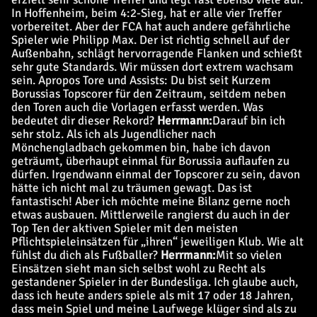
In Hoffenheim, beim 4:2-Sieg, hat er alle vier Treffer
vorbereitet. Aber der FCA hat auch andere gefährliche
Spieler wie Philipp Max. Der ist richtig schnell auf der
Außenbahn, schlägt hervorragende Flanken und schießt
sehr gute Standards. Wir müssen dort extrem wachsam
sein.
Apropos Tore und Assists: Du bist seit Kurzem
Borussias Topscorer für den Zeitraum, seitdem neben
den Toren auch die Vorlagen erfasst werden. Was
bedeutet dir dieser Rekord?
Herrmann:
Darauf bin ich
sehr stolz. Als ich als Jugendlicher nach
Mönchengladbach gekommen bin, habe ich davon
geträumt, überhaupt einmal für Borussia auflaufen zu
dürfen. Irgendwann einmal der Topscorer zu sein, davon
hätte ich nicht mal zu träumen gewagt. Das ist
fantastisch! Aber ich möchte meine Bilanz gerne noch
etwas ausbauen.
Mittlerweile rangierst du auch in der
Top Ten der aktiven Spieler mit den meisten
Pflichtspieleinsätzen für „ihren“ jeweiligen Klub. Wie alt
fühlst du dich als Fußballer?
Herrmann:
Mit so vielen
Einsätzen sieht man sich selbst wohl zu Recht als
gestandener Spieler in der Bundesliga. Ich glaube auch,
dass ich heute anders spiele als mit 17 oder 18 Jahren,
dass mein Spiel und meine Laufwege klüger sind als zu