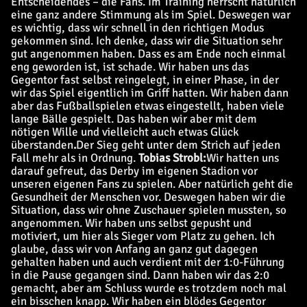
Entscheidendes – die Fans. Im Training herrscht natürlich
eine ganz andere Stimmung als im Spiel. Deswegen war
es wichtig, dass wir schnell in den richtigen Modus
gekommen sind. Ich denke, dass wir die Situation sehr
gut angenommen haben. Dass es am Ende noch einmal
eng geworden ist, ist schade. Wir haben uns das
Gegentor fast selbst reingelegt, in einer Phase, in der
wir das Spiel eigentlich im Griff hatten. Wir haben dann
aber das Fußballspielen etwas eingestellt, haben viele
lange Bälle gespielt. Das haben wir aber mit dem
nötigen Wille und vielleicht auch etwas Glück
überstanden
.
Der Sieg geht unter dem Strich auf jeden
Fall mehr als in Ordnung.
Tobias Strobl:
Wir hatten uns
darauf gefreut, das Derby im eigenen Stadion vor
unseren eigenen Fans zu spielen. Aber natürlich geht die
Gesundheit der Menschen vor. Deswegen haben wir die
Situation, dass wir ohne Zuschauer spielen mussten, so
angenommen. Wir haben uns selbst gepusht und
motiviert, um hier als Sieger vom Platz zu gehen. Ich
glaube, dass wir von Anfang an ganz gut dagegen
gehalten haben und auch verdient mit der 1:0-Führung
in die Pause gegangen sind. Dann haben wir das 2:0
gemacht, aber am Schluss wurde es trotzdem noch mal
ein bisschen knapp. Wir haben ein blödes Gegentor