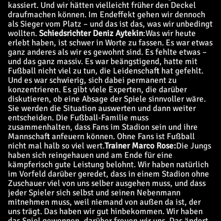
kassiert. Und wir hätten vielleicht früher den Deckel
draufmachen können. Im Endeffekt gehen wir dennoch
als Sieger vom Platz – und das ist das, was wir unbedingt
wollten.
Schiedsrichter Deniz Aytekin
:
Was wir heute
erlebt haben, ist schwer in Worte zu fassen. Es war etwas
ganz anderes als wir es gewohnt sind. Es fehlte etwas –
und das ganz massiv. Es war beängstigend, hatte mit
Fußball nicht viel zu tun, die Leidenschaft hat gefehlt.
Und es war schwierig, sich dabei permanent zu
konzentrieren. Es gibt viele Experten, die darüber
diskutieren, ob eine Absage der Spiele sinnvoller wäre.
Sie werden die Situation auswerten und dann weiter
entscheiden. Die Fußball-Familie muss
zusammenhalten, dass Fans im Stadion sein und ihre
Mannschaft anfeuern können. Ohne Fans ist Fußball
nicht mal halb so viel wert.
Trainer Marco Rose:
Die Jungs
haben sich reingehauen und am Ende für eine
kämpferisch gute Leistung belohnt. Wir haben natürlich
im Vorfeld darüber geredet, dass in einem Stadion ohne
Zuschauer viel von uns selber ausgehen muss, und dass
jeder Spieler sich selbst und seinen Nebenmann
mitnehmen muss, weil niemand von außen da ist, der
uns trägt. Das haben wir gut hinbekommen. Wir haben
das Spiel gewonnen, darüber freuen wir uns. Das ändert