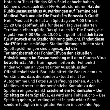
Hotels ihr Ticket für das Köln-Spiel gebucht haben,
können dieses auch über H4-Hotels stornieren.
Hat der
Publikumsausschluss Auswirkungen auf Termine bei
Medical Park und die Die Praxis im Borussia-8-Grad?
Nein. Medical Park hat am Spieltag von 7:00 Uhr bis
15:20 Uhr geöffnet, alle für diesen Tag vereinbarten
Termine bleiben gültig. Das gilt auch für Die Praxis, die
regulär von 8:00 Uhr bis 13:00 Uhr geöffnet ist.
Ich habe
für Mittwoch eine Stadionführung gebucht. Findet diese
statt?
Die turnusmäßigen Stadionführungen finden statt,
Spieltagsführungen sind abgesagt.
Ist der
Trainingsbetrieb der FohlenElf von den aktuellen
Entwicklungen im Zusammenhang mit dem Corona-Virus
betroffen?
Ja. Alle Trainingseinheiten der FohlenElf
finden von nun an vorerst unter Ausschluss der
Öffentlichkeit statt. Borussia bittet die Fans zudem um
Verständnis, dass die Spieler aktuell nicht für
Autogramme und Fotos zur Verfügung stehen. Auch für
Medienvertreter ist der persönliche Kontakt zu den
Spielern eingeschränkt.
Erscheint ein FohlenEcho – Der
Spieltag zu dem Spiel?
Ja, es wird eine FohlenEcho – Der
Spieltag geben, allerdings nicht in gedruckter Form,
sondern lediglich in digitaler Version in der
FohlenApp
.