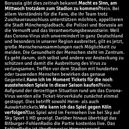
Borussia gibt dies zeitnah bekannt.
Macht es Sinn, am
Mittwoch trotzdem zum Stadion zu kommen?
Nein. Bei
allem Verständnis für die Fans, die ihr Team trotz
Zuschauerausschluss unterstützen möchten, appellieren
die Stadt Mönchengladbach, die Polizei und Borussia an
die Vernunft und das Verantwortungsbewusstsein: Weil
das Corona-Virus sich unvermindert in ganz Deutschland
und besonders in unserer Region ausbreitet, gilt es jetzt,
große Menschenansammlungen nach Möglichkeit zu
meiden. Die Gesundheit der Menschen steht im Zentrum.
Es geht darum, sich selbst und andere vor Ansteckung zu
schützen und damit die Ausbreitung des Virus zu
verlangsamen. Treffen vor dem Stadion mit hunderten
oder tausenden Menschen bewirken das genaue
Gegenteil.
Kann ich im Moment Tickets für die noch
ausstehenden Spiele in dieser Saison kaufen?
Nein.
Aufgrund der derzeitigen Situation rund um das Corona-
Virus werden alle Ticket-Vorverkäufe zunächst einmal
gestoppt. Dies betrifft sowohl Heim- als auch
Auswärtstickets.
Wie kann ich das Spiel gegen Köln
verfolgen?
Das Spiel wird im Fernsehen live bei Sky auf
Sky Sport 1 HD gezeigt. Darüber hinaus überträgt das
Bitburger-FohlenRadio die Partie kostenlos live. Das
FohlenRadio ist über
Borussias Homepage
und