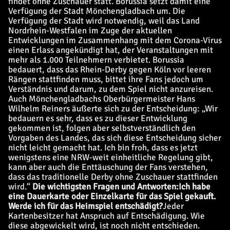
findet ohne Zuschauer statt. Borussia setzt damit eine
Verfügung der Stadt Mönchengladbach um. Die
Verfügung der Stadt wird notwendig, weil das Land
Nordrhein-Westfalen im Zuge der aktuellen
Entwicklungen im Zusammenhang mit dem Corona-Virus
einen Erlass angekündigt hat, der Veranstaltungen mit
mehr als 1.000 Teilnehmern verbietet. Borussia
bedauert, dass das Rhein-Derby gegen Köln vor leeren
Rängen stattfinden muss, bittet ihre Fans jedoch um
Verständnis und darum, zu dem Spiel nicht anzureisen.
Auch Mönchengladbachs Oberbürgermeister Hans
Wilhelm Reiners äußerte sich zu der Entscheidung: „Wir
bedauern es sehr, dass es zu dieser Entwicklung
gekommen ist, folgen aber selbstverständlich den
Vorgaben des Landes, das sich diese Entscheidung sicher
nicht leicht gemacht hat. Ich bin froh, dass es jetzt
wenigstens eine NRW-weit einheitliche Regelung gibt,
kann aber auch die Enttäuschung der Fans verstehen,
dass das traditionelle Derby ohne Zuschauer stattfinden
wird.“
Die wichtigsten Fragen und Antworten:
Ich habe
eine Dauerkarte oder Einzelkarte für das Spiel gekauft.
Werde ich für das Heimspiel entschädigt?
Jeder
Kartenbesitzer hat Anspruch auf Entschädigung. Wie
diese abgewickelt wird, ist noch nicht entschieden.