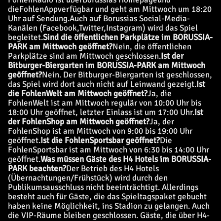
die
FohlenApp
verfügbar und geht am Mittwoch um 18:20
Uhr auf Sendung.
Auch auf Borussias Social-Media-
Kanälen (
Facebook
,
Twitter
,
Instagram
) wird das Spiel
begleitet.
Sind die öffentlichen Parkplätze im BORUSSIA-
PARK am Mittwoch geöffnet?
Nein, die öffentlichen
Parkplätze sind am Mittwoch geschlossen.
Ist der
Bitburger-Biergarten im BORUSSIA-PARK am Mittwoch
geöffnet?
Nein. Der Bitburger-Biergarten ist geschlossen,
das Spiel wird dort auch nicht auf Leinwand gezeigt.
Ist
die FohlenWelt am Mittwoch geöffnet?
Ja, die
FohlenWelt ist am Mittwoch regulär von 10:00 Uhr bis
18:00 Uhr geöffnet, letzter Einlass ist um 17:00 Uhr.
Ist
der FohlenShop am Mittwoch geöffnet?
Ja, der
FohlenShop ist am Mittwoch von 9:00 bis 19:00 Uhr
geöffnet.
Ist die FohlenSportsbar geöffnet?
Die
FohlenSportsbar ist am Mittwoch von 6:30 bis 14:00 Uhr
geöffnet.
Was müssen Gäste des H4 Hotels im BORUSSIA-
PARK beachten?
Der Betrieb des H4 Hotels
(Übernachtungen/Frühstück) wird durch den
Publikumsausschluss nicht beeinträchtigt. Allerdings
besteht auch für Gäste, die das Spieltagspaket gebucht
haben keine Möglichkeit, ins Stadion zu gelangen. Auch
die VIP-Räume bleiben geschlossen. Gäste, die über H4-