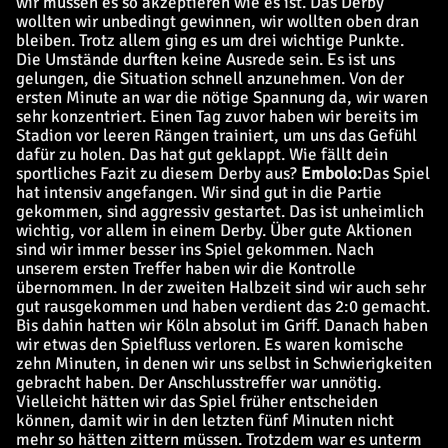
wir müssen es so akzeptieren wie es ist. Das Derby
wollten wir unbedingt gewinnen, wir wollten oben dran
bleiben. Trotz allem ging es um drei wichtige Punkte.
Die Umstände durften keine Ausrede sein. Es ist uns
gelungen, die Situation schnell anzunehmen. Von der
ersten Minute an war die nötige Spannung da, wir waren
sehr konzentriert. Einen Tag zuvor haben wir bereits im
Stadion vor leeren Rängen trainiert, um uns das Gefühl
dafür zu holen. Das hat gut geklappt.
Wie fällt dein
sportliches Fazit zu diesem Derby aus?
Embolo:
Das Spiel
hat intensiv angefangen. Wir sind gut in die Partie
gekommen, sind aggressiv gestartet. Das ist unheimlich
wichtig, vor allem in einem Derby. Über gute Aktionen
sind wir immer besser ins Spiel gekommen. Nach
unserem ersten Treffer haben wir die Kontrolle
übernommen. In der zweiten Halbzeit sind wir auch sehr
gut rausgekommen und haben verdient das 2:0 gemacht.
Bis dahin hatten wir Köln absolut im Griff. Danach haben
wir etwas den Spielfluss verloren. Es waren komische
zehn Minuten, in denen wir uns selbst in Schwierigkeiten
gebracht haben. Der Anschlusstreffer war unnötig.
Vielleicht hätten wir das Spiel früher entscheiden
können, damit wir in den letzten fünf Minuten nicht
mehr so hätten zittern müssen. Trotzdem war es unterm