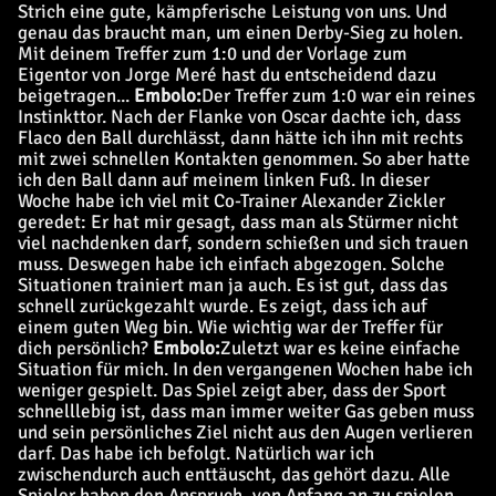
Strich eine gute, kämpferische Leistung von uns. Und
genau das braucht man, um einen Derby-Sieg zu holen.
Mit deinem Treffer zum 1:0 und der Vorlage zum
Eigentor von Jorge Meré hast du entscheidend dazu
beigetragen...
Embolo:
Der Treffer zum 1:0 war ein reines
Instinkttor. Nach der Flanke von Oscar dachte ich, dass
Flaco den Ball durchlässt, dann hätte ich ihn mit rechts
mit zwei schnellen Kontakten genommen. So aber hatte
ich den Ball dann auf meinem linken Fuß. In dieser
Woche habe ich viel mit Co-Trainer Alexander Zickler
geredet: Er hat mir gesagt, dass man als Stürmer nicht
viel nachdenken darf, sondern schießen und sich trauen
muss. Deswegen habe ich einfach abgezogen. Solche
Situationen trainiert man ja auch. Es ist gut, dass das
schnell zurückgezahlt wurde. Es zeigt, dass ich auf
einem guten Weg bin.
Wie wichtig war der Treffer für
dich persönlich?
Embolo:
Zuletzt war es keine einfache
Situation für mich. In den vergangenen Wochen habe ich
weniger gespielt. Das Spiel zeigt aber, dass der Sport
schnelllebig ist, dass man immer weiter Gas geben muss
und sein persönliches Ziel nicht aus den Augen verlieren
darf. Das habe ich befolgt. Natürlich war ich
zwischendurch auch enttäuscht, das gehört dazu. Alle
Spieler haben den Anspruch, von Anfang an zu spielen.