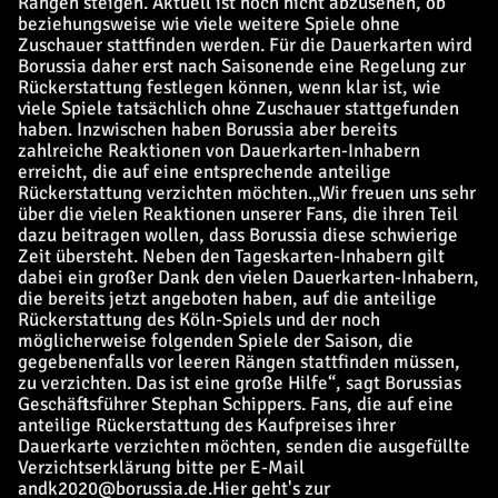
Rängen steigen. Aktuell ist noch nicht abzusehen, ob
beziehungsweise wie viele weitere Spiele ohne
Zuschauer stattfinden werden. Für die Dauerkarten wird
Borussia daher erst nach Saisonende eine Regelung zur
Rückerstattung festlegen können, wenn klar ist, wie
viele Spiele tatsächlich ohne Zuschauer stattgefunden
haben. Inzwischen haben Borussia aber bereits
zahlreiche Reaktionen von Dauerkarten-Inhabern
erreicht, die auf eine entsprechende anteilige
Rückerstattung verzichten möchten.
„
Wir freuen uns sehr
über die vielen Reaktionen unserer Fans, die ihren Teil
dazu beitragen wollen, dass Borussia diese schwierige
Zeit übersteht. Neben den Tageskarten-Inhabern gilt
dabei ein großer Dank den vielen Dauerkarten-Inhabern,
die bereits jetzt angeboten haben, auf die anteilige
Rückerstattung des Köln-Spiels und der noch
möglicherweise folgenden Spiele der Saison, die
gegebenenfalls vor leeren Rängen stattfinden müssen,
zu verzichten. Das ist eine große Hilfe“, sagt Borussias
Geschäftsführer Stephan Schippers. Fans, die auf eine
anteilige Rückerstattung des Kaufpreises ihrer
Dauerkarte verzichten möchten, senden die ausgefüllte
Verzichtserklärung bitte per E-Mail
an
dk2020@borussia.de
.
Hier geht's zur