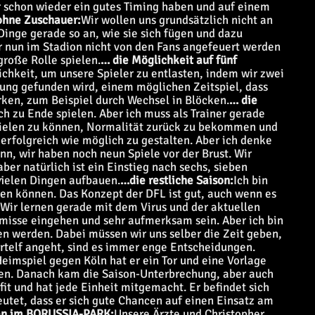
wir schon wieder ein gutes Timing haben und auf einem
ohne Zuschauer:
Wir wollen uns grundsätzlich nicht an
nge gerade so an, wie sie sich fügen und dazu
r nun im Stadion nicht von den Fans angefeuert werden
große Rolle spielen.
… die Möglichkeit auf fünf
lichkeit, um unsere Spieler zu entlasten, indem wir zwei
ung gefunden wird, einem möglichen Zeitspiel, dass
en, zum Beispiel durch Wechsel in Blöcken.
… die
h zu Ende spielen. Aber ich muss als Trainer gerade
 spielen zu können, Normalität zurück zu bekommen und
erfolgreich wie möglich zu gestalten. Aber ich denke
n, wir haben noch neun Spiele vor der Brust. Wir
ber natürlich ist ein Einstieg nach sechs, sieben
ielen Dingen aufbauen.
…die restliche Saison:
Ich bin
iten können. Das Konzept der DFL ist gut, auch wenn es
. Wir lernen gerade mit dem Virus und der aktuellen
isse eingehen und sehr aufmerksam sein. Aber ich bin
len werden. Dabei müssen wir uns selber die Zeit geben,
rtelf angeht, sind es immer enge Entscheidungen.
Heimspiel gegen Köln hat er ein Tor und eine Vorlage
len. Danach kam die Saison-Unterbrechung, aber auch
pfit und hat jede Einheit mitgemacht. Er befindet sich
utet, dass er sich gute Chancen auf einen Einsatz am
n im BORUSSIA-PARK:
Unsere Ärzte und Christopher