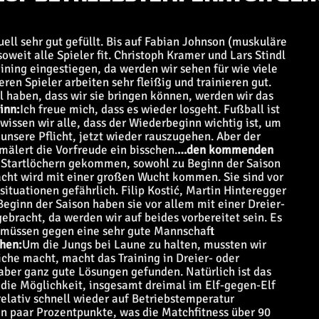
ell sehr gut gefüllt. Bis auf Fabian Johnson (muskuläre
weit alle Spieler fit. Christoph Kramer und Lars Stindl
ining eingestiegen, da werden wir sehen für wie viele
ren Spieler arbeiten sehr fleißig und trainieren gut.
 haben, dass wir sie bringen können, werden wir das
inn:
Ich freue mich, dass es wieder losgeht. Fußball ist
issen wir alle, dass der Wiederbeginn wichtig ist, um
 unsere Pflicht, jetzt wieder rauszugehen. Aber der
hmälert die Vorfreude ein bisschen.
…den kommenden
en Startlöchern gekommen, sowohl zu Beginn der Saison
acht wird mit einer großen Wucht kommen. Sie sind vor
ituationen gefährlich. Filip Kostić, Martin Hinteregger
 Beginn der Saison haben sie vor allem mit einer Dreier-
ebracht, da werden wir auf beides vorbereitet sein. Es
r müssen gegen eine sehr gute Mannschaft
hen:
Um die Jungs bei Laune zu halten, mussten wir
che macht, macht das Training in Dreier- oder
aber ganz gute Lösungen gefunden. Natürlich ist das
 die Möglichkeit, insgesamt dreimal im Elf-gegen-Elf
relativ schnell wieder auf Betriebstemperatur
n paar Prozentpunkte, was die Matchfitness über 90