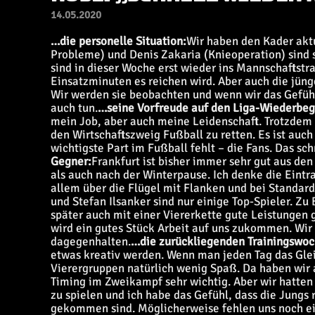
14.05.2020
…die personelle Situation:
Wir haben den Kader aktu
Probleme) und Denis Zakaria (Knieoperation) sind so
sind in dieser Woche erst wieder ins Mannschaftstra
Einsatzminuten es reichen wird. Aber auch die jünge
Wir werden sie beobachten und wenn wir das Gefühl
auch tun.
…seine Vorfreude auf den Liga-Wiederbeg
mein Job, aber auch meine Leidenschaft. Trotzdem w
den Wirtschaftszweig Fußball zu retten. Es ist auch
wichtigste Part im Fußball fehlt – die Fans. Das sc
Gegner:
Frankfurt ist bisher immer sehr gut aus d
als auch nach der Winterpause. Ich denke die Eintr
allem über die Flügel mit Flanken und bei Standards
und Stefan Ilsanker sind nur einige Top-Spieler. Zu
später auch mit einer Viererkette gute Leistungen g
wird ein gutes Stück Arbeit auf uns zukommen. Wi
dagegenhalten.
…die zurückliegenden Trainingswoc
etwas kreativ werden. Wenn man jeden Tag das Glei
Vierergruppen natürlich wenig Spaß. Da haben wir 
Timing im Zweikampf sehr wichtig. Aber wir hatten
zu spielen und ich habe das Gefühl, dass die Jungs 
gekommen sind. Möglicherweise fehlen uns noch ei