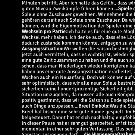
Minuten betrifft. Aber ich hatte das Gefühl, dass 
guten Niveau Zweikämpfe führen können.
…Spiele 
Spiele ohne Zuschauer gewöhnen. Wir nehmen die Di
gehören derzeit auch Spiele ohne Zuschauer. Da wi
können, wird die Eigenmotivation der Spieler eine 
Wechseln pro Partie:
Ich halte es für eine gute Mög
Wechsel mehr haben. Ich denke auch, dass eine Lös
dadurch zustande kommen könnte, entgegen zu wirk
Ausgangssituation:
Wir wollen die Saison bestmöglic
jetzt auch vermitteln, dass es wichtig ist, wieder
eine gute Zeit zusammen zu haben und die auch so 
schon, dass man Niederlagen wieder korrigieren kan
haben uns eine gute Ausgangssituation erarbeitet, a
Wochen auch ein Neuanfang. Doch wir können auf v
sehr optimistisch, dass wir alle neun Spiele bestre
sicherlich keine hundertprozentige Sicherheit gibt
Situation umzugehen, da müssen alle auch Komprom
positiv gestimmt, dass wir die Saison zu Ende spie
auch Dinge anzupassen.
…Breel Embolo:
Was die Sta
Breel hat bisher eine sehr gute Runde gespielt. Im 
beigesteuert. Damit hat er sich nachhaltig empfoh
in dieser Pause hat er sehr gut gearbeitet, er ist to
momentan in einer sehr guten Verfassung. Das bede
Samstag ausrechnen darf.
… die Hygienemaßnahme