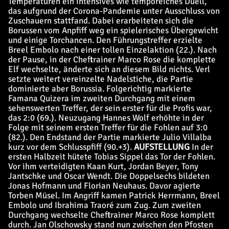
Temperaturen ein intensives wie temporeiches Duell,
das aufgrund der Corona-Pandemie unter Ausschluss von
Zuschauern stattfand. Dabei erarbeiteten sich die
Borussen vom Anpfiff weg ein spielerisches Übergewicht
und einige Torchancen. Den Führungstreffer erzielte
Breel Embolo nach einer tollen Einzelaktion (22.). Nach
der Pause, in der Cheftrainer Marco Rose die komplette
Elf wechselte, änderte sich an diesem Bild nichts. Verl
setzte weitert vereinzelte Nadelstiche, die Partie
dominierte aber Borussia. Folgerichtig markierte
Famana Quizera im zweiten Durchgang mit einem
sehenswerten Treffer, der sein erster für die Profis war,
das 2:0 (69.). Neuzugang Hannes Wolf erhöhte in der
Folge mit seinem ersten Treffer für die Fohlen auf 3:0
(82.). Den Endstand der Partie markierte Julio Villalba
kurz vor dem Schlusspfiff (90.+3).
AUFSTELLUNG
In der
ersten Halbzeit hütete Tobias Sippel das Tor der Fohlen.
Vor ihm verteidigten Kaan Kurt, Jordan Beyer, Tony
Jantschke und Oscar Wendt. Die Doppelsechs bildeten
Jonas Hofmann und Florian Neuhaus. Davor agierte
Torben Müsel. Im Angriff kamen Patrick Herrmann, Breel
Embolo und Ibrahima Traoré zum Zug. Zum zweiten
Durchgang wechselte Cheftrainer Marco Rose komplett
durch. Jan Olschowsky stand nun zwischen den Pfosten