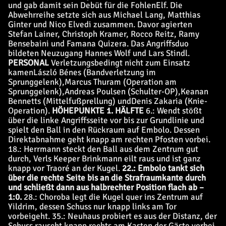
und gab damit sein Debüt für die FohlenElf. Die
Abwehrreihe setzte sich aus Michael Lang, Matthias
Ginter und Nico Elvedi zusammen. Davor agierten
Stefan Lainer, Christoph Kramer, Rocco Reitz, Ramy
Bensebaini und Famana Quizera. Das Angriffsduo
bildeten Neuzugang Hannes Wolf und Lars Stindl.
PERSONAL
Verletzungsbedingt nicht zum Einsatz
kamen
László Bénes
(Bandverletzung im
Sprunggelenk),
Marcus Thuram
(Operation am
Sprunggelenk),
Andreas Poulsen
(Schulter-OP),
Keanan
Bennetts
(Mittelfußprellung) und
Denis Zakaria
(Knie-
Operation).
HÖHEPUNKTE 1. HÄLFTE
6.: Wendt stößt
über die linke Angriffsseite vor bis zur Grundlinie und
spielt den Ball in den Rückraum auf Embolo. Dessen
Direktabnahme geht knapp am rechten Pfosten vorbei.
18.: Herrmann steckt den Ball aus dem Zentrum gut
durch, Verls Keeper Brinkmann eilt raus und ist ganz
knapp vor Traoré an der Kugel.
22.: Embolo tankt sich
über die rechte Seite bis an die Strafraumkante durch
und schließt dann aus halbrechter Position flach ab –
1:0.
28.: Choroba legt die Kugel quer ins Zentrum auf
Yildrim, dessen Schuss nur knapp links am Tor
vorbeigeht. 35.: Neuhaus probiert es aus der Distanz, der
Schuss rauscht knapp rechts am Kasten der Gäste vorbei.