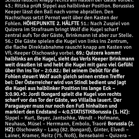
43.: Ritzka prüft Sippel aus halblinker Position. Borussias
Keeper lässt den Ball nach vorne abprallen. Den
Nachschuss setzt Pernot weit über den Kasten der
Fohlen.
HÖHEPUNKTE 2. HÄLFTE
51.: Nach Zuspiel von
Quizera im Strafraum bringt Wolf die Kugel scharf
zentral aufs Tor der Gäste, Brinkmann ist aber zur Stelle.
56.: Die Gäste spielen die Kugel von links ins Zentrum,
die flache Direktabnahme rauscht knapp am Kasten von
VfL-Keeper Olschowsky vorbei.
69.: Quizera kommt
halblinks an die Kugel, sieht das Verls Keeper Brinkmann
weit draußen ist und hebt die Kugel mit ganz viel Gefühl
über ihn ins Tor – 2:0.
82.: Bei seinem Debüt für die
Fohlen steuert Wolf auch gleich seinen ersten Treffer
bei: Der Österreicher wird von Stindl bedient und jagt
die Kugel aus halblinker Position ins lange Eck –
3:0.
90.+3: Jordi Bongard spielt die Kugel von rechts
scharf vor das Tor der Gäste, wo Villalba lauert. Der
Paraguayer muss nur noch den Fuß hinhalten und
markiert den Endstand – 4:0.
STATISTIK
Borussia (1. HZ):
Sippel – Kurt, Beyer, Jantschke, Wendt – Hofmann,
Neuhaus, Müsel – Herrmann, Embolo, Traoré
Borussia (2.
HZ):
Olschowsky – Lang (82. Bongard), Ginter, Elvedi –
Lainer, Kramer, Reitz (75. Noß), Bensebaini – Quizera –