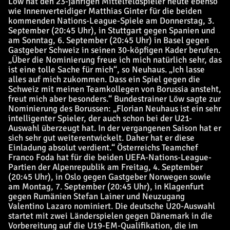
Löw hat den 23-jährigen Mittelfeldspieler heute ebenso
wie Innenverteidiger Matthias Ginter für die beiden
kommenden Nations-League-Spiele am Donnerstag, 3.
September (20:45 Uhr), in Stuttgart gegen Spanien und
am Sonntag, 6. September (20:45 Uhr) in Basel gegen
Gastgeber Schweiz in seinen 30-köpfigen Kader berufen.
„Über die Nominierung freue ich mich natürlich sehr, das
ist eine tolle Sache für mich“, so Neuhaus. „Ich lasse
alles auf mich zukommen. Dass ein Spiel gegen die
Schweiz mit meinen Teamkollegen von Borussia ansteht,
freut mich aber besonders.“ Bundestrainer Löw sagte zur
Nominierung des Borussen: „Florian Neuhaus ist ein sehr
intelligenter Spieler, der auch schon bei der U21-
Auswahl überzeugt hat. In der vergangenen Saison hat er
sich sehr gut weiterentwickelt. Daher hat er diese
Einladung absolut verdient.“ Österreichs Teamchef
Franco Foda hat für die beiden UEFA-Nations-League-
Partien der Alpenrepublik am Freitag, 4. September
(20:45 Uhr), in Oslo gegen Gastgeber Norwegen sowie
am Montag, 7. September (20:45 Uhr), in Klagenfurt
gegen Rumänien Stefan Lainer und Neuzugang
Valentino Lazaro nominiert. Die deutsche U20-Auswahl
startet mit zwei Länderspielen gegen Dänemark in die
Vorbereitung auf die U19-EM-Qualifikation, die im